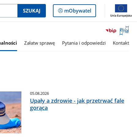
Logowanie
SZUKAJ
mObywatel
do
panelu
Otwórz
okno
z
alności
Załatw sprawę
Pytania i odpowiedzi
Kontakt
tłumac
języka
migowe
05.08.2026
Upały a zdrowie - jak przetrwać fale
gorąca