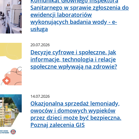
Komunikat Głównego Inspektora
Sanitarnego w sprawie zgłoszenia do
ewidencji laboratoriów
wykonujących badania wody - e-
usługa
20.07.2026
Decyzje cyfrowe i społeczne. Jak
informacje, technologia i relacje
społeczne wpływają na zdrowie?
14.07.2026
Okazjonalna sprzedaż lemoniady,
owoców i domowych wypieków
przez dzieci może być bezpieczna.
Poznaj zalecenia GIS