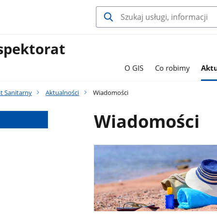
spektorat
O GIS
Co robimy
Aktu
t Sanitarny
Aktualności
Wiadomości
Wiadomości