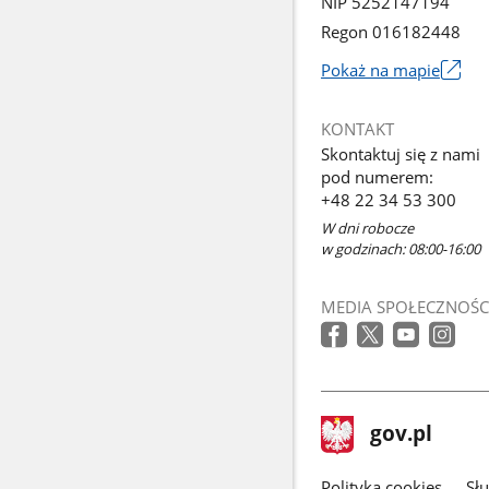
NIP 5252147194
Regon 016182448
Pokaż na mapie
Link
otworzy
KONTAKT
się
Skontaktuj się z nami
w
pod numerem:
nowym
+48 22 34 53 300
oknie
W dni robocze
w godzinach: 08:00-16:00
MEDIA SPOŁECZNOŚC
stopka
Strona
gov.pl
gov.pl
główna
Polityka cookies
Sł