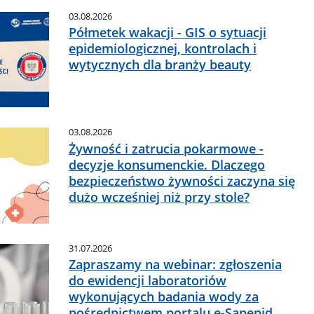
03.08.2026
Półmetek wakacji - GIS o sytuacji
epidemiologicznej, kontrolach i
wytycznych dla branży beauty
03.08.2026
Żywność i zatrucia pokarmowe -
decyzje konsumenckie. Dlaczego
bezpieczeństwo żywności zaczyna się
dużo wcześniej niż przy stole?
31.07.2026
Zapraszamy na webinar: zgłoszenia
do ewidencji laboratoriów
wykonujących badania wody za
pośrednictwem portalu e-Sanepid