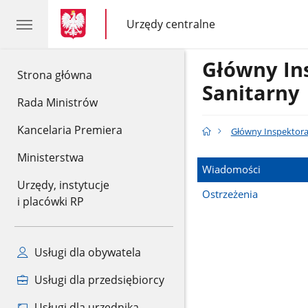
gov.pl
gov.pl
Urzędy centralne
gov.pl
Urzędy
centralne
Główny In
gov.pl
Strona główna
Sanitarny
Rada Ministrów
Kancelaria Premiera
Główny Inspektora
Ministerstwa
Wiadomości
Urzędy, instytucje
Ostrzeżenia
i placówki RP
Usługi dla obywatela
Usługi dla przedsiębiorcy
Usługi dla urzędnika