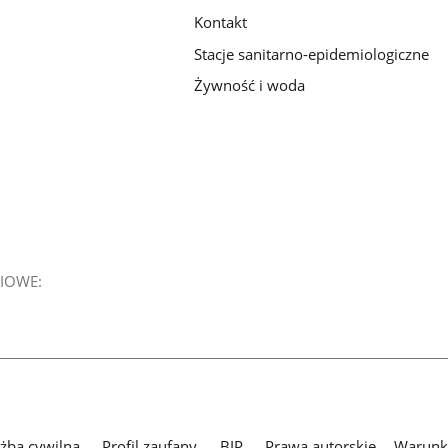
Kontakt
Stacje sanitarno-epidemiologiczne
Żywność i woda
IOWE:
użba cywilna
Profil zaufany
BIP
Prawa autorskie
Warunki