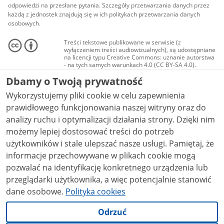
odpowiedzi na przesłane pytania. Szczegóły przetwarzania danych przez
każdą z jednostek znajdują się w ich politykach przetwarzania danych
osobowych.
Treści tekstowe publikowane w serwisie (z
wyłączeniem treści audiowizualnych), są udostępniane
na licencji typu Creative Commons: uznanie autorstwa
- na tych samych warunkach 4.0 (CC BY-SA 4.0).
Materiały audiowizualne, w tym zdjęcia, materiały
Dbamy o Twoją prywatność
audio i wideo, są udostępniane na licencji typu
Creative Commons: uznanie autorstwa użycie
Wykorzystujemy pliki cookie w celu zapewnienia
niekomercyjne - bez utworów zależnych 4.0 (CC BY-
NC-ND 4.0), o ile nie jest to stwierdzone inaczej.
prawidłowego funkcjonowania naszej witryny oraz do
analizy ruchu i optymalizacji działania strony. Dzięki nim
możemy lepiej dostosować treści do potrzeb
użytkowników i stale ulepszać nasze usługi. Pamiętaj, że
informacje przechowywane w plikach cookie mogą
pozwalać na identyfikację konkretnego urządzenia lub
przeglądarki użytkownika, a więc potencjalnie stanowić
dane osobowe.
Polityka cookies
Odrzuć