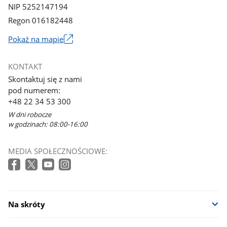
NIP 5252147194
Regon 016182448
Pokaż na mapie
Link
otworzy
KONTAKT
się
Skontaktuj się z nami
w
pod numerem:
nowym
+48 22 34 53 300
oknie
W dni robocze
w godzinach: 08:00-16:00
MEDIA SPOŁECZNOŚCIOWE:
Na skróty