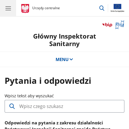
przejdź
gov.pl
Urzędy centralne
gov.pl
Urzędy
do
centralne
wyszukiwar
Otwór
okno
Główny Inspektorat
z
tłuma
Sanitarny
języka
migow
MENU
Pytania i odpowiedzi
.
Wpisz tekst aby wyszukać
Wpisz
minimum
3
znaki
Odpowiedzi na pytania z zakresu działalności
aby