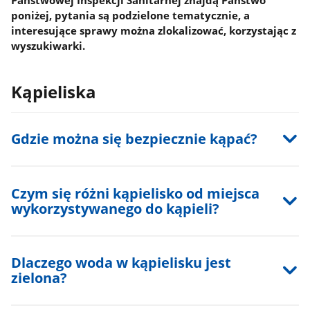
Państwowej Inspekcji Sanitarnej znajdą Państwo
rozpocząć
poniżej, pytania są podzielone tematycznie, a
wyszukiwanie,
interesujące sprawy można zlokalizować, korzystając z
wyniki
wyszukiwarki.
wyszukiwania
pojawią
się
Kąpieliska
automatycznie.
Przejdź
tabulatorem
Gdzie można się bezpiecznie kąpać?
na
wyniki
wyszukiwania.
Wyszukiwarka
Czym się różni kąpielisko od miejsca
nie
wykorzystywanego do kąpieli?
posiada
przycisku
Szukaj.
Dlaczego woda w kąpielisku jest
zielona?