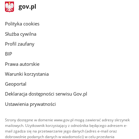
stopka
Strona
gov.pl
gov.pl
główna
gov.pl
Polityka cookies
Służba cywilna
Profil zaufany
BIP
Prawa autorskie
Warunki korzystania
Geoportal
Deklaracja dostępności serwisu Gov.pl
Ustawienia prywatności
Strony dostępne w domenie www.gov.pl mogą zawierać adresy skrzynek
mailowych. Użytkownik korzystający z odnośnika będącego adresem e-
mail zgadza się na przetwarzanie jego danych (adres e-mail oraz
dobrowolnie podanych danych w wiadomości) w celu przesłania