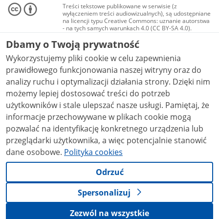
Treści tekstowe publikowane w serwisie (z
wyłączeniem treści audiowizualnych), są udostępniane
na licencji typu Creative Commons: uznanie autorstwa
- na tych samych warunkach 4.0 (CC BY-SA 4.0).
Materiały audiowizualne, w tym zdjęcia, materiały
Dbamy o Twoją prywatność
audio i wideo, są udostępniane na licencji typu
Creative Commons: uznanie autorstwa użycie
Wykorzystujemy pliki cookie w celu zapewnienia
niekomercyjne - bez utworów zależnych 4.0 (CC BY-
NC-ND 4.0), o ile nie jest to stwierdzone inaczej.
prawidłowego funkcjonowania naszej witryny oraz do
analizy ruchu i optymalizacji działania strony. Dzięki nim
możemy lepiej dostosować treści do potrzeb
użytkowników i stale ulepszać nasze usługi. Pamiętaj, że
informacje przechowywane w plikach cookie mogą
pozwalać na identyfikację konkretnego urządzenia lub
przeglądarki użytkownika, a więc potencjalnie stanowić
dane osobowe.
Polityka cookies
Odrzuć
Spersonalizuj
Zezwól na wszystkie