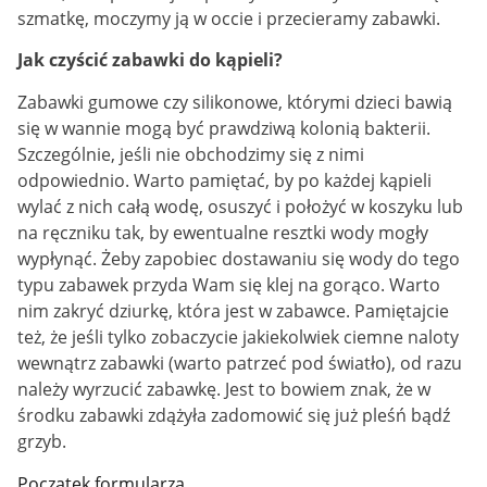
szmatkę, moczymy ją w occie i przecieramy zabawki.
Jak czyścić zabawki do kąpieli?
Zabawki gumowe czy silikonowe, którymi dzieci bawią
się w wannie mogą być prawdziwą kolonią bakterii.
Szczególnie, jeśli nie obchodzimy się z nimi
odpowiednio. Warto pamiętać, by po każdej kąpieli
wylać z nich całą wodę, osuszyć i położyć w koszyku lub
na ręczniku tak, by ewentualne resztki wody mogły
wypłynąć. Żeby zapobiec dostawaniu się wody do tego
typu zabawek przyda Wam się klej na gorąco. Warto
nim zakryć dziurkę, która jest w zabawce. Pamiętajcie
też, że jeśli tylko zobaczycie jakiekolwiek ciemne naloty
wewnątrz zabawki (warto patrzeć pod światło), od razu
należy wyrzucić zabawkę. Jest to bowiem znak, że w
środku zabawki zdążyła zadomowić się już pleśń bądź
grzyb.
Początek formularza