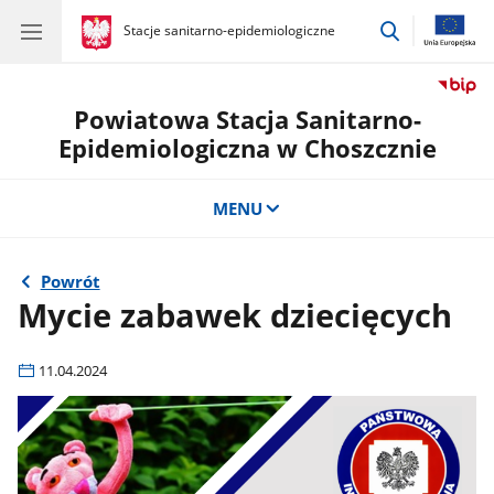
przejdź
gov.pl
Stacje sanitarno-epidemiologiczne
gov.pl
Stacje
do
sanitarno-
wyszukiwar
epidemiologiczne
Powiatowa Stacja Sanitarno-
Epidemiologiczna w Choszcznie
MENU
Powrót
Mycie zabawek dziecięcych
11.04.2024