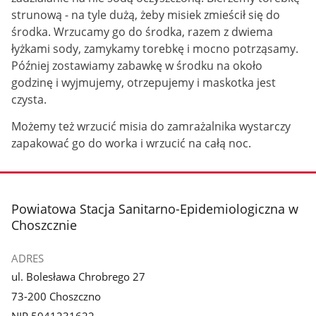
strunową - na tyle dużą, żeby misiek zmieścił się do
środka. Wrzucamy go do środka, razem z dwiema
łyżkami sody, zamykamy torebkę i mocno potrząsamy.
Później zostawiamy zabawkę w środku na około
godzinę i wyjmujemy, otrzepujemy i maskotka jest
czysta.
Możemy też wrzucić misia do zamrażalnika wystarczy
zapakować go do worka i wrzucić na całą noc.
stopka
Powiatowa Stacja Sanitarno-Epidemiologiczna w
Choszcznie
ADRES
ul. Bolesława Chrobrego 27
73-200 Choszczno
NIP 5941231622