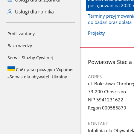
postępowań na 2020 
Usługi dla rolnika
Terminy przyjmowania
do badań oraz opłata
Projekty
Profil zaufany
Baza wiedzy
Serwis Służby Cywilnej
stopka
Powiatowa Stacja 
Сайт для громадян України
ADRES
–
Serwis dla obywateli Ukrainy
ul. Bolesława Chrobre
73-200 Choszczno
NIP 5941231622
Regon 000586879
KONTAKT
Infolinia dla Obywatel