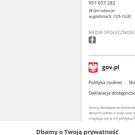
957 657 282
W dni robocze
w godzinach: 7:25-15.00
MEDIA SPOŁECZNOŚC
stopka
Strona
gov.pl
gov.pl
główna
gov.pl
Polityka cookies
Sł
Deklaracja dostępnośc
Strony dostępne w domenie
danych (adres e-mail oraz 
znajdują się w ich polityk
Treści teksto
Dbamy o Twoją prywatność
udostępniane