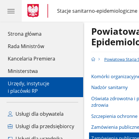
gov.pl
gov.pl
Stacje sanitarno-epidemiologiczne
gov.pl
Stacje
sanitarno-
epidemiologiczne
Powiatowa
gov.pl
Strona główna
Epidemiol
Rada Ministrów
Kancelaria Premiera
Powiatowa Stacja 
Ministerstwa
Komórki organizacyjn
Urzędy, instytucje
Nadzór sanitarny
i placówki RP
Oświata zdrowotna i 
zdrowia
Usługi dla obywatela
Szczepienia ochronne
Usługi dla przedsiębiorcy
Zamówienia publiczn
Zamówienia publiczne 
Usługi dla urzędnika