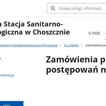
 Stacja Sanitarno-
ogiczna w Choszcznie
O PSSE
Sanitarno-Epidemiologiczna w Choszcznie
Co robimy
Zamówienia pu
Zamówienia pu
e
postępowań n
promocja
e
- plan