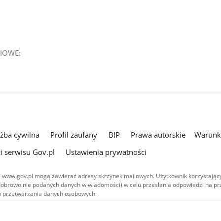
IOWE:
użba cywilna
Profil zaufany
BIP
Prawa autorskie
Warunki
i serwisu Gov.pl
Ustawienia prywatności
 www.gov.pl mogą zawierać adresy skrzynek mailowych. Użytkownik korzystający
dobrowolnie podanych danych w wiadomości) w celu przesłania odpowiedzi na prz
ach przetwarzania danych osobowych.
we publikowane w serwisie (z wyłączeniem treści audiowizualnych), są
 na licencji typu Creative Commons: uznanie autorstwa - na tych samych