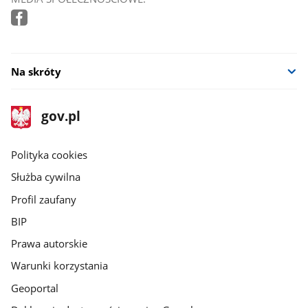
Na skróty
stopka
Strona
gov.pl
gov.pl
główna
gov.pl
Polityka cookies
Służba cywilna
Profil zaufany
BIP
Prawa autorskie
Warunki korzystania
Geoportal