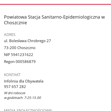
stopka
Powiatowa Stacja Sanitarno-Epidemiologiczna w
Choszcznie
ADRES
ul. Bolesława Chrobrego 27
73-200 Choszczno
NIP 5941231622
Regon 000586879
KONTAKT
Infolinia dla Obywatela
957 657 282
W dni robocze
w godzinach: 7:25-15.00
MEDIA SPOŁECZNOŚCIOWE: