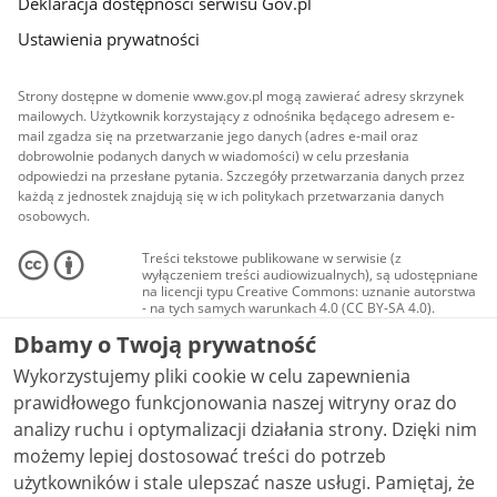
Deklaracja dostępności serwisu Gov.pl
Ustawienia prywatności
Strony dostępne w domenie www.gov.pl mogą zawierać adresy skrzynek
mailowych. Użytkownik korzystający z odnośnika będącego adresem e-
mail zgadza się na przetwarzanie jego danych (adres e-mail oraz
dobrowolnie podanych danych w wiadomości) w celu przesłania
odpowiedzi na przesłane pytania. Szczegóły przetwarzania danych przez
każdą z jednostek znajdują się w ich politykach przetwarzania danych
osobowych.
Treści tekstowe publikowane w serwisie (z
wyłączeniem treści audiowizualnych), są udostępniane
na licencji typu Creative Commons: uznanie autorstwa
- na tych samych warunkach 4.0 (CC BY-SA 4.0).
Materiały audiowizualne, w tym zdjęcia, materiały
Dbamy o Twoją prywatność
audio i wideo, są udostępniane na licencji typu
Creative Commons: uznanie autorstwa użycie
Wykorzystujemy pliki cookie w celu zapewnienia
niekomercyjne - bez utworów zależnych 4.0 (CC BY-
NC-ND 4.0), o ile nie jest to stwierdzone inaczej.
prawidłowego funkcjonowania naszej witryny oraz do
analizy ruchu i optymalizacji działania strony. Dzięki nim
możemy lepiej dostosować treści do potrzeb
użytkowników i stale ulepszać nasze usługi. Pamiętaj, że