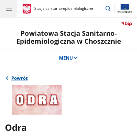
przejdź
gov.pl
Stacje sanitarno-epidemiologiczne
gov.pl
Stacje
do
sanitarno-
wyszukiwar
epidemiologiczne
Powiatowa Stacja Sanitarno-
Epidemiologiczna w Choszcznie
MENU
Powrót
Odra