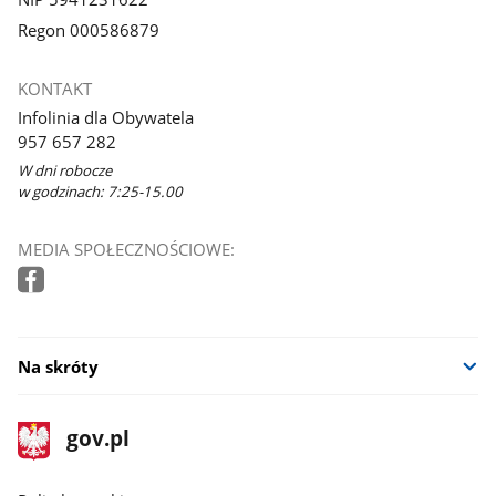
Regon 000586879
KONTAKT
Infolinia dla Obywatela
957 657 282
W dni robocze
w godzinach: 7:25-15.00
MEDIA SPOŁECZNOŚCIOWE:
Na skróty
stopka
Strona
gov.pl
gov.pl
główna