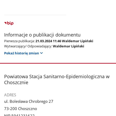
Informacje o publikacji dokumentu
Pierwsza publikacja:
21.03.2024 11:46 Waldemar Lipiński
Wytwarzający/ Odpowiadający:
Waldemar Lipiński
Pokaż historię zmian
stopka
Powiatowa Stacja Sanitarno-Epidemiologiczna w
Choszcznie
ADRES
ul. Bolesława Chrobrego 27
73-200 Choszczno
NIP 5941231622