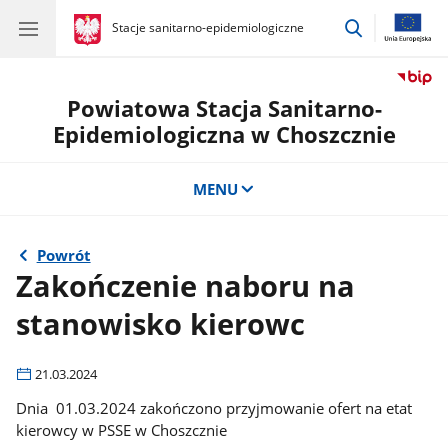
przejdź
gov.pl
Stacje sanitarno-epidemiologiczne
gov.pl
Stacje
do
sanitarno-
wyszukiwar
epidemiologiczne
Powiatowa Stacja Sanitarno-
Epidemiologiczna w Choszcznie
MENU
Powrót
Zakończenie naboru na
stanowisko kierowc
21.03.2024
Dnia 01.03.2024 zakończono przyjmowanie ofert na etat
kierowcy w PSSE w Choszcznie