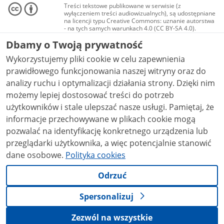
Treści tekstowe publikowane w serwisie (z
wyłączeniem treści audiowizualnych), są udostępniane
na licencji typu Creative Commons: uznanie autorstwa
- na tych samych warunkach 4.0 (CC BY-SA 4.0).
Materiały audiowizualne, w tym zdjęcia, materiały
Dbamy o Twoją prywatność
audio i wideo, są udostępniane na licencji typu
Creative Commons: uznanie autorstwa użycie
Wykorzystujemy pliki cookie w celu zapewnienia
niekomercyjne - bez utworów zależnych 4.0 (CC BY-
NC-ND 4.0), o ile nie jest to stwierdzone inaczej.
prawidłowego funkcjonowania naszej witryny oraz do
analizy ruchu i optymalizacji działania strony. Dzięki nim
możemy lepiej dostosować treści do potrzeb
użytkowników i stale ulepszać nasze usługi. Pamiętaj, że
informacje przechowywane w plikach cookie mogą
pozwalać na identyfikację konkretnego urządzenia lub
przeglądarki użytkownika, a więc potencjalnie stanowić
dane osobowe.
Polityka cookies
Odrzuć
Spersonalizuj
Zezwól na wszystkie