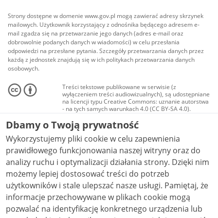
Strony dostępne w domenie www.gov.pl mogą zawierać adresy skrzynek
mailowych. Użytkownik korzystający z odnośnika będącego adresem e-
mail zgadza się na przetwarzanie jego danych (adres e-mail oraz
dobrowolnie podanych danych w wiadomości) w celu przesłania
odpowiedzi na przesłane pytania. Szczegóły przetwarzania danych przez
każdą z jednostek znajdują się w ich politykach przetwarzania danych
osobowych.
Treści tekstowe publikowane w serwisie (z
wyłączeniem treści audiowizualnych), są udostępniane
na licencji typu Creative Commons: uznanie autorstwa
- na tych samych warunkach 4.0 (CC BY-SA 4.0).
Materiały audiowizualne, w tym zdjęcia, materiały
Dbamy o Twoją prywatność
audio i wideo, są udostępniane na licencji typu
Creative Commons: uznanie autorstwa użycie
Wykorzystujemy pliki cookie w celu zapewnienia
niekomercyjne - bez utworów zależnych 4.0 (CC BY-
NC-ND 4.0), o ile nie jest to stwierdzone inaczej.
prawidłowego funkcjonowania naszej witryny oraz do
analizy ruchu i optymalizacji działania strony. Dzięki nim
możemy lepiej dostosować treści do potrzeb
użytkowników i stale ulepszać nasze usługi. Pamiętaj, że
informacje przechowywane w plikach cookie mogą
pozwalać na identyfikację konkretnego urządzenia lub