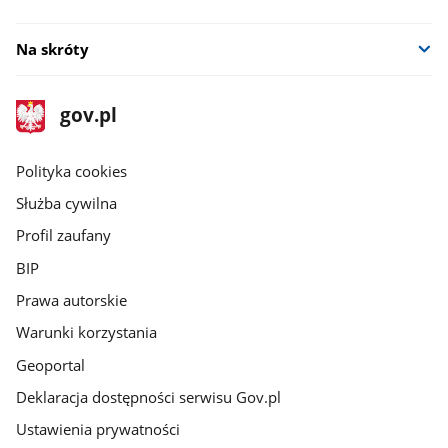
Na skróty
stopka
Strona
gov.pl
gov.pl
główna
gov.pl
Polityka cookies
Służba cywilna
Profil zaufany
BIP
Prawa autorskie
Warunki korzystania
Geoportal
Deklaracja dostępności serwisu Gov.pl
Ustawienia prywatności