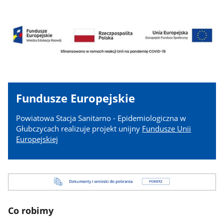
Fundusze Europejskie
Powiatowa Stacja Sanitarno - Epidemiologiczna w
Głubczycach realizuje projekt unijny
Fundusze Unii
Europejskiej
Dokumenty
i
wnioski
Co robimy
do
pobrania