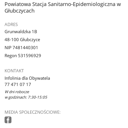
stopka
Powiatowa Stacja Sanitarno-Epidemiologiczna w
Głubczycach
ADRES
Grunwaldzka 1B
48-100 Głubczyce
NIP 7481440301
Regon 531596929
KONTAKT
Infolinia dla Obywatela
77 471 07 17
W dni robocze
w godzinach: 7:30-15:05
MEDIA SPOŁECZNOŚCIOWE: