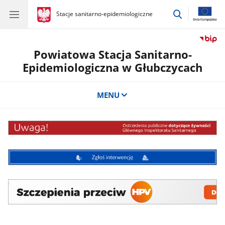
przejdź
gov.pl
Stacje sanitarno-epidemiologiczne
gov.pl
Stacje
do
sanitarno-
wyszukiwar
epidemiologiczne
Powiatowa Stacja Sanitarno-
Epidemiologiczna w Głubczycach
MENU
HPV