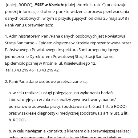
(dalej ,,RODO’’),
PSSE w Krośnie
(dalej ,,Administrator’’) przekazuje
poniżej informacje istotne z punktu widzenia procesu przetwarzania
danych osobowych, w tym o przysługujących od dnia 25 maja 2018 r.
Pani/Panu uprawnieniach:
1. Administratorem Pani/Pana danych osobowych jest Powiatowa
Stacja Sanitarno – Epidemiologiczna w Krośnie reprezentowana przez
Państwowego Powiatowego Inspektora Sanitarnego będącego
jednocześnie Dyrektorem Powiatowej Stacji Stacji Sanitarno –
Epidemiologicznej w Krośnie, ul. Kisielewskiego 12,
tel.13 43 219 45 i 13 43 219 42.
2. Pani/Pana dane osobowe przetwarzane są:
a. w celu realizacji usługi polegającej na wykonaniu badań
laboratoryjnych w zakresie analizy żywności, wody, badań/
pomiarów środowiska pracy, (podstawa z art. 6 ust.1 lit. b RODO)
oraz w zakresie diagnostyki medycznej (podstawa z art. 9 ust. 2 lit.
h. RODO)
b. w celu nawiązania kontaktu z klientem dla sprawniejszej realizacji
usług przetwarzamy dane kontaktowe klienta: numer telefonu,