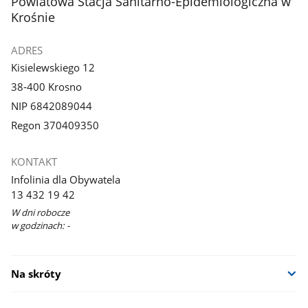
stopka
Powiatowa Stacja Sanitarno-Epidemiologiczna w
Krośnie
ADRES
Kisielewskiego 12
38-400 Krosno
NIP 6842089044
Regon 370409350
KONTAKT
Infolinia dla Obywatela
13 432 19 42
W dni robocze
w godzinach: -
Na skróty