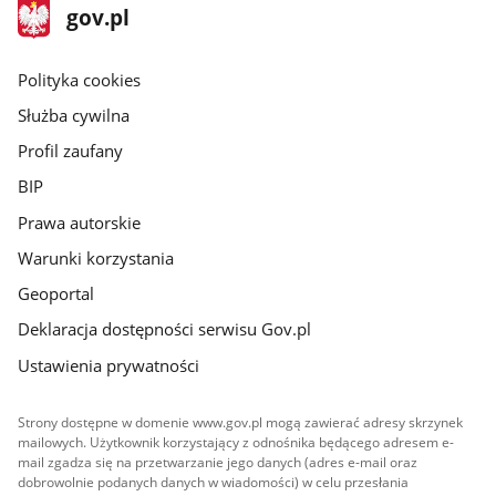
stopka
Strona
gov.pl
gov.pl
główna
gov.pl
Polityka cookies
Służba cywilna
Profil zaufany
BIP
Prawa autorskie
Warunki korzystania
Geoportal
Deklaracja dostępności serwisu Gov.pl
Ustawienia prywatności
Strony dostępne w domenie www.gov.pl mogą zawierać adresy skrzynek
mailowych. Użytkownik korzystający z odnośnika będącego adresem e-
mail zgadza się na przetwarzanie jego danych (adres e-mail oraz
dobrowolnie podanych danych w wiadomości) w celu przesłania