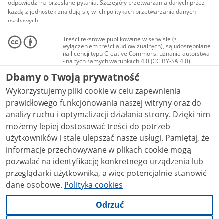
odpowiedzi na przesłane pytania. Szczegóły przetwarzania danych przez
każdą z jednostek znajdują się w ich politykach przetwarzania danych
osobowych.
Treści tekstowe publikowane w serwisie (z
wyłączeniem treści audiowizualnych), są udostępniane
na licencji typu Creative Commons: uznanie autorstwa
- na tych samych warunkach 4.0 (CC BY-SA 4.0).
Materiały audiowizualne, w tym zdjęcia, materiały
Dbamy o Twoją prywatność
audio i wideo, są udostępniane na licencji typu
Creative Commons: uznanie autorstwa użycie
Wykorzystujemy pliki cookie w celu zapewnienia
niekomercyjne - bez utworów zależnych 4.0 (CC BY-
NC-ND 4.0), o ile nie jest to stwierdzone inaczej.
prawidłowego funkcjonowania naszej witryny oraz do
analizy ruchu i optymalizacji działania strony. Dzięki nim
możemy lepiej dostosować treści do potrzeb
użytkowników i stale ulepszać nasze usługi. Pamiętaj, że
informacje przechowywane w plikach cookie mogą
pozwalać na identyfikację konkretnego urządzenia lub
przeglądarki użytkownika, a więc potencjalnie stanowić
dane osobowe.
Polityka cookies
Odrzuć