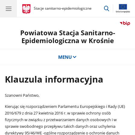
przejdź
gov.pl
Stacje sanitarno-epidemiologiczne
gov.pl
Stacje
do
sanitarno-
wyszukiwar
epidemiologiczne
Powiatowa Stacja Sanitarno-
Epidemiologiczna w Krośnie
MENU
Klauzula informacyjna
Szanowni Państwo,
Kierując się rozporządzeniem Parlamentu Europejskiego i Rady (UE)
2016/679 z dnia 27 kwietnia 2016 r. w sprawie ochrony osób
fizycznych w związku z przetwarzaniem danych osobowych i w
sprawie swobodnego przepływu takich danych oraz uchylenia
dyrektywy 95/46/WE -ogólne rozporządzenie o ochronie danych