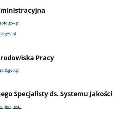
dministracyjna
epid.gov.pl
d.gov.pl
Środowiska Pracy
pid.gov.pl
go Specjalisty ds. Systemu Jakości
epid.gov.pl