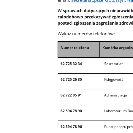
W sprawach dotyczących nieprawid
całodobowo przekazywać zgłoszenia
postaci zgłoszenia zagrożenia zdrow
Wykaz numerów telefonów:
Numer telefonu
Komórka organiz
62 725 32 34
Sekretariat
62 725 26 35
Księgowość
62 722 05 91
Administracja
62 594 78 90
Laboratorium Bad
62 594 78 96
Punkt poboru prób