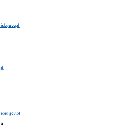
id.gov.pl
pl
epid.gov.pl
ia