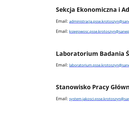
Sekcja Ekonomiczna i A
Email:
administracja.psse.krotoszyn@san
Email:
ksiegowosc.psse.krotoszyn@sanepi
Laboratorium Badania 
Email:
laboratorium.psse.krotoszyn@sane
Stanowisko Pracy Główne
Email:
system.jakosci.psse.krotoszyn@san