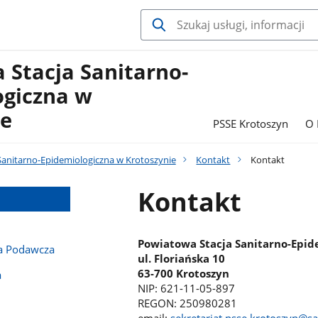
 Stacja Sanitarno-
ogiczna w
ie
PSSE Krotoszyn
O 
Sanitarno-Epidemiologiczna w Krotoszynie
Kontakt
Kontakt
Kontakt
Powiatowa Stacja Sanitarno-Epid
ka Podawcza
ul. Floriańska 10
63-700 Krotoszyn
a
NIP: 621-11-05-897
REGON: 250980281
email:
sekretariat.psse.krotoszyn@sa