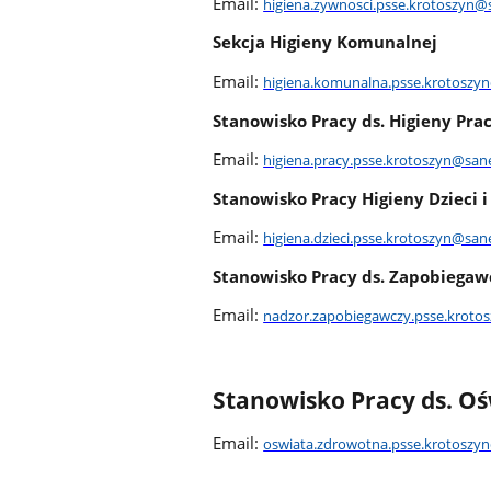
Email:
higiena.zywnosci.psse.krotoszyn@
Sekcja Higieny Komunalnej
Email:
higiena.komunalna.psse.krotoszyn
Stanowisko Pracy ds. Higieny Pra
Email:
higiena.pracy.psse.krotoszyn@sane
Stanowisko Pracy Higieny Dzieci i
Email:
higiena.dzieci.psse.krotoszyn@san
Stanowisko Pracy ds. Zapobiegaw
Email:
nadzor.zapobiegawczy.psse.kroto
Stanowisko Pracy ds. Oś
Email:
oswiata.zdrowotna.psse.krotoszyn