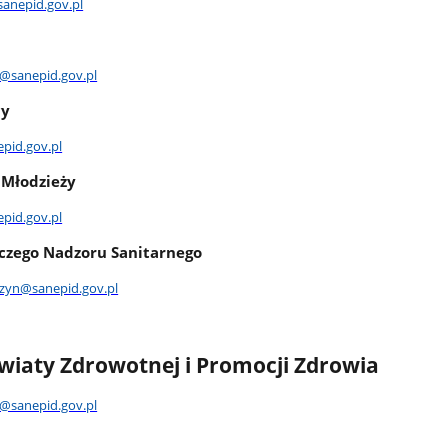
sanepid.gov.pl
@sanepid.gov.pl
cy
pid.gov.pl
 Młodzieży
epid.gov.pl
czego Nadzoru Sanitarnego
szyn@sanepid.gov.pl
wiaty Zdrowotnej i Promocji Zdrowia
@sanepid.gov.pl