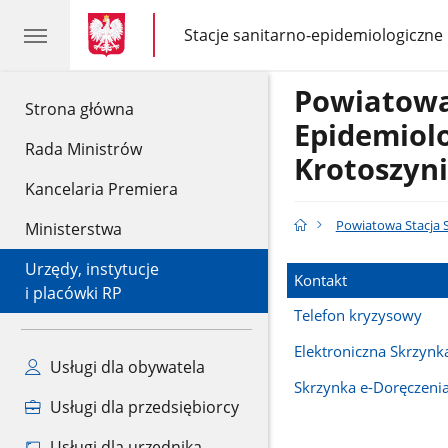
gov.pl
gov.pl
Stacje sanitarno-epidemiologiczne
gov.pl
Stacje
sanitarno-
epidemiologiczne
Powiatowa
gov.pl
Strona główna
Epidemiol
Rada Ministrów
Krotoszyn
Kancelaria Premiera
Powiatowa Stacja 
Ministerstwa
Urzędy, instytucje
Kontakt
i placówki RP
Telefon kryzysowy
Elektroniczna Skrzyn
Usługi dla obywatela
Skrzynka e-Doręczeni
Usługi dla przedsiębiorcy
Usługi dla urzędnika