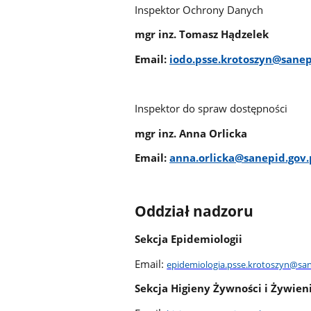
Inspektor Ochrony Danych
mgr inz. Tomasz Hądzelek
Email:
iodo.psse.krotoszyn@sanep
Inspektor do spraw dostępności
mgr inz. Anna Orlicka
Email:
anna.orlicka@sanepid.gov.
Oddział nadzoru
Sekcja Epidemiologii
Email:
e
pidemiologia.psse.krotoszyn@san
Sekcja Higieny Żywności i Żywien