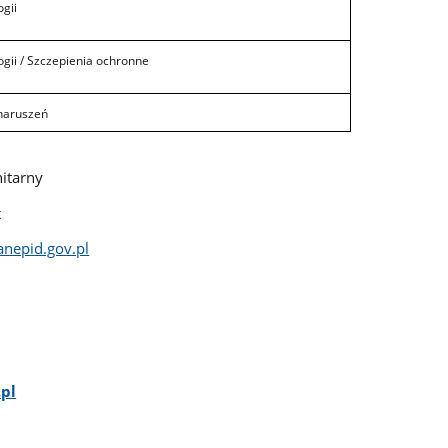
gii
gii / Szczepienia ochronne
naruszeń
itarny
k
anepid.gov.pl
.pl