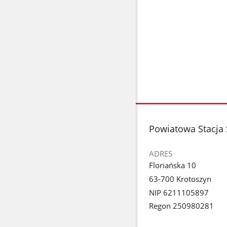
stopka
Powiatowa Stacja 
ADRES
Floriańska 10
63-700 Krotoszyn
NIP 6211105897
Regon 250980281