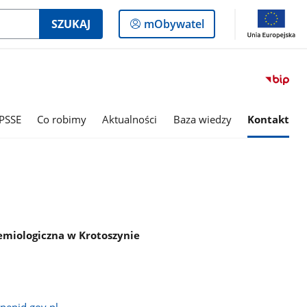
Logowanie
SZUKAJ
mObywatel
do
panelu
PSSE
Co robimy
Aktualności
Baza wiedzy
Kontakt
emiologiczna w Krotoszynie
nepid.gov.pl