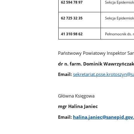
62 594 78 97
Sekcja Epidemiolo
62 725 32 35
Sekcja Epidemiolo
41 310 98 62
Pełnomocnik ds. 
Państwowy Powiatowy Inspektor San
dr n. farm. Dominik Wawrzyńcza
Email:
sekretariat.psse.krotoszyn@s
Główna Księgowa
mgr Halina Janiec
Email:
halina.janiec@sanepid.gov