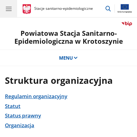
przejdź
gov.pl
Stacje sanitarno-epidemiologiczne
gov.pl
Stacje
do
sanitarno-
wyszukiwar
epidemiologiczne
Powiatowa Stacja Sanitarno-
Epidemiologiczna w Krotoszynie
MENU
Struktura organizacyjna
Regulamin organizacyjny
Statut
Status prawny
Organizacja