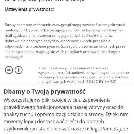
Ustawienia prywatności
Strony dostępne w domenie www.gov.pl mogą zawierać adresy skrzynek
mailowych. Użytkownik korzystający z odnośnika będącego adresem e-
mail zgadza się na przetwarzanie jego danych (adres e-mail oraz
dobrowolnie podanych danych w wiadomości) w celu przesłania
odpowiedzi na przesłane pytania. Szczegóły przetwarzania danych przez
każdą z jednostek znajdują się w ich politykach przetwarzania danych
osobowych.
Treści tekstowe publikowane w serwisie (z
wyłączeniem treści audiowizualnych), są udostępniane
na licencji typu Creative Commons: uznanie autorstwa
- na tych samych warunkach 4.0 (CC BY-SA 4.0).
Materiały audiowizualne, w tym zdjęcia, materiały
Dbamy o Twoją prywatność
audio i wideo, są udostępniane na licencji typu
Creative Commons: uznanie autorstwa użycie
Wykorzystujemy pliki cookie w celu zapewnienia
niekomercyjne - bez utworów zależnych 4.0 (CC BY-
NC-ND 4.0), o ile nie jest to stwierdzone inaczej.
prawidłowego funkcjonowania naszej witryny oraz do
analizy ruchu i optymalizacji działania strony. Dzięki nim
możemy lepiej dostosować treści do potrzeb
użytkowników i stale ulepszać nasze usługi. Pamiętaj, że