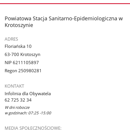
stopka
Powiatowa Stacja Sanitarno-Epidemiologiczna w
Krotoszynie
ADRES
Floriańska 10
63-700 Krotoszyn
NIP 6211105897
Regon 250980281
KONTAKT
Infolinia dla Obywatela
62 725 32 34
W dni robocze
w godzinach: 07:25 -15:00
MEDIA SPOŁECZNOŚCIOWE: