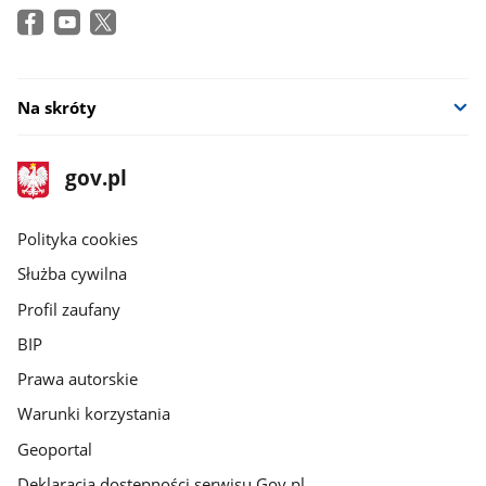
Na skróty
stopka
Strona
gov.pl
gov.pl
główna
gov.pl
Polityka cookies
Służba cywilna
Profil zaufany
BIP
Prawa autorskie
Warunki korzystania
Geoportal
Deklaracja dostępności serwisu Gov.pl