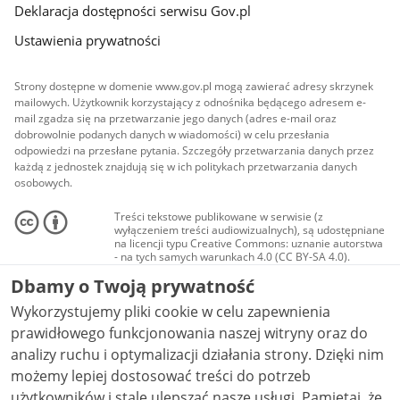
Deklaracja dostępności serwisu Gov.pl
Ustawienia prywatności
Strony dostępne w domenie www.gov.pl mogą zawierać adresy skrzynek
mailowych. Użytkownik korzystający z odnośnika będącego adresem e-
mail zgadza się na przetwarzanie jego danych (adres e-mail oraz
dobrowolnie podanych danych w wiadomości) w celu przesłania
odpowiedzi na przesłane pytania. Szczegóły przetwarzania danych przez
każdą z jednostek znajdują się w ich politykach przetwarzania danych
osobowych.
Treści tekstowe publikowane w serwisie (z
wyłączeniem treści audiowizualnych), są udostępniane
na licencji typu Creative Commons: uznanie autorstwa
- na tych samych warunkach 4.0 (CC BY-SA 4.0).
Materiały audiowizualne, w tym zdjęcia, materiały
Dbamy o Twoją prywatność
audio i wideo, są udostępniane na licencji typu
Creative Commons: uznanie autorstwa użycie
Wykorzystujemy pliki cookie w celu zapewnienia
niekomercyjne - bez utworów zależnych 4.0 (CC BY-
NC-ND 4.0), o ile nie jest to stwierdzone inaczej.
prawidłowego funkcjonowania naszej witryny oraz do
analizy ruchu i optymalizacji działania strony. Dzięki nim
możemy lepiej dostosować treści do potrzeb
użytkowników i stale ulepszać nasze usługi. Pamiętaj, że