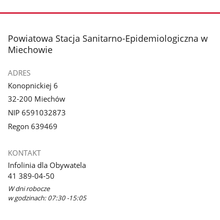
stopka
Powiatowa Stacja Sanitarno-Epidemiologiczna w
Miechowie
ADRES
Konopnickiej 6
32-200 Miechów
NIP 6591032873
Regon 639469
KONTAKT
Infolinia dla Obywatela
41 389-04-50
W dni robocze
w godzinach: 07:30 -15:05