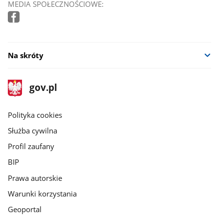
MEDIA SPOŁECZNOŚCIOWE:
Na skróty
stopka
Strona
gov.pl
gov.pl
główna
gov.pl
Polityka cookies
Służba cywilna
Profil zaufany
BIP
Prawa autorskie
Warunki korzystania
Geoportal