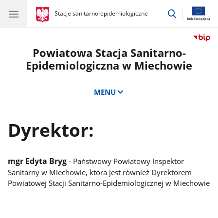
przejdź
gov.pl
Stacje sanitarno-epidemiologiczne
gov.pl
Stacje
do
sanitarno-
wyszukiwar
epidemiologiczne
Powiatowa Stacja Sanitarno-
Epidemiologiczna w Miechowie
MENU
Dyrektor:
mgr Edyta Bryg
- Państwowy Powiatowy Inspektor
Sanitarny w Miechowie, która jest również Dyrektorem
Powiatowej Stacji Sanitarno-Epidemiologicznej w Miechowie