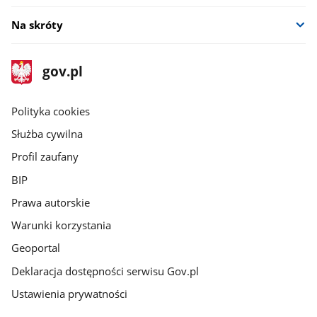
Na skróty
stopka
Strona
gov.pl
gov.pl
główna
gov.pl
Polityka cookies
Służba cywilna
Profil zaufany
BIP
Prawa autorskie
Warunki korzystania
Geoportal
Deklaracja dostępności serwisu Gov.pl
Ustawienia prywatności