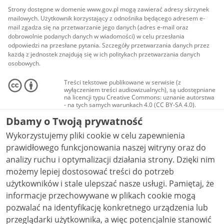
Strony dostępne w domenie www.gov.pl mogą zawierać adresy skrzynek
mailowych. Użytkownik korzystający z odnośnika będącego adresem e-
mail zgadza się na przetwarzanie jego danych (adres e-mail oraz
dobrowolnie podanych danych w wiadomości) w celu przesłania
odpowiedzi na przesłane pytania. Szczegóły przetwarzania danych przez
każdą z jednostek znajdują się w ich politykach przetwarzania danych
osobowych.
Treści tekstowe publikowane w serwisie (z
wyłączeniem treści audiowizualnych), są udostępniane
na licencji typu Creative Commons: uznanie autorstwa
- na tych samych warunkach 4.0 (CC BY-SA 4.0).
Materiały audiowizualne, w tym zdjęcia, materiały
Dbamy o Twoją prywatność
audio i wideo, są udostępniane na licencji typu
Creative Commons: uznanie autorstwa użycie
Wykorzystujemy pliki cookie w celu zapewnienia
niekomercyjne - bez utworów zależnych 4.0 (CC BY-
NC-ND 4.0), o ile nie jest to stwierdzone inaczej.
prawidłowego funkcjonowania naszej witryny oraz do
analizy ruchu i optymalizacji działania strony. Dzięki nim
możemy lepiej dostosować treści do potrzeb
użytkowników i stale ulepszać nasze usługi. Pamiętaj, że
informacje przechowywane w plikach cookie mogą
pozwalać na identyfikację konkretnego urządzenia lub
przeglądarki użytkownika, a więc potencjalnie stanowić