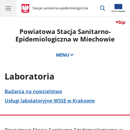
przejdź
gov.pl
Stacje sanitarno-epidemiologiczne
gov.pl
Stacje
do
sanitarno-
wyszukiwar
epidemiologiczne
Powiatowa Stacja Sanitarno-
Epidemiologiczna w Miechowie
MENU
Laboratoria
Badania na nosicielstwo
Usługi labolatoryjne WSSE w Krakowie
stopka
Powiatowa Stacja Sanitarno-Epidemiologiczna w