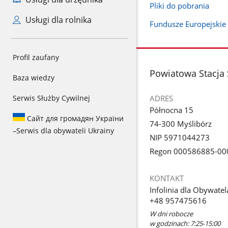
Pliki do pobrania
Usługi dla rolnika
Fundusze Europejskie
Profil zaufany
stopka
Powiatowa Stacja 
Baza wiedzy
ADRES
Serwis Służby Cywilnej
Północna 15
Сайт для громадян України
74-300 Myślibórz
–
Serwis dla obywateli Ukrainy
NIP 5971044273
Regon 000586885-00
KONTAKT
Infolinia dla Obywatel
+48 957475616
W dni robocze
w godzinach: 7:25-15:00