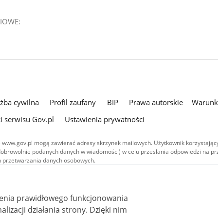
IOWE:
użba cywilna
Profil zaufany
BIP
Prawa autorskie
Warunki
i serwisu Gov.pl
Ustawienia prywatności
 www.gov.pl mogą zawierać adresy skrzynek mailowych. Użytkownik korzystający
dobrowolnie podanych danych w wiadomości) w celu przesłania odpowiedzi na prz
ach przetwarzania danych osobowych.
we publikowane w serwisie (z wyłączeniem treści audiowizualnych), są
 na licencji typu Creative Commons: uznanie autorstwa - na tych samych
 (CC BY-SA 4.0). Materiały audiowizualne, w tym zdjęcia, materiały audio i wideo
ienia prawidłowego funkcjonowania
ane na licencji typu Creative Commons: uznanie autorstwa użycie niekomercyjne 
ależnych 4.0 (CC BY-NC-ND 4.0), o ile nie jest to stwierdzone inaczej.
i działania strony. Dzięki nim