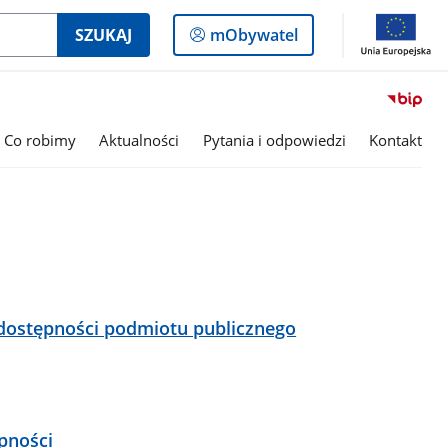
Logowanie
SZUKAJ
mObywatel
do
panelu
Co robimy
Aktualności
Pytania i odpowiedzi
Kontakt
 dostępności podmiotu publicznego
pności