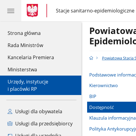
gov.pl
gov.pl
Stacje sanitarno-epidemiologiczne
gov.pl
Stacje
sanitarno-
epidemiologiczne
Powiatowa
gov.pl
Strona główna
Epidemiol
Rada Ministrów
Kancelaria Premiera
Powiatowa Stacja 
Ministerstwa
Podstawowe informac
Urzędy, instytucje
Kierownictwo
i placówki RP
BIP
Dostępność
Usługi dla obywatela
Klauzula informacyjna
Usługi dla przedsiębiorcy
Polityka Antykorupcyj
Usługi dla urzędnika