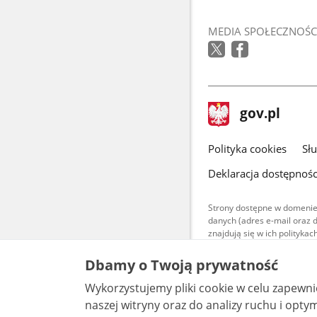
MEDIA SPOŁECZNOŚC
stopka
Strona
gov.pl
gov.pl
główna
gov.pl
Polityka cookies
Sł
Deklaracja dostępnośc
Strony dostępne w domenie
danych (adres e-mail oraz 
znajdują się w ich polityk
Treści teksto
Dbamy o Twoją prywatność
udostępniane
warunkach 4.0
Wykorzystujemy pliki cookie w celu zapewn
są udostępni
bez utworów z
naszej witryny oraz do analizy ruchu i optymalizacj