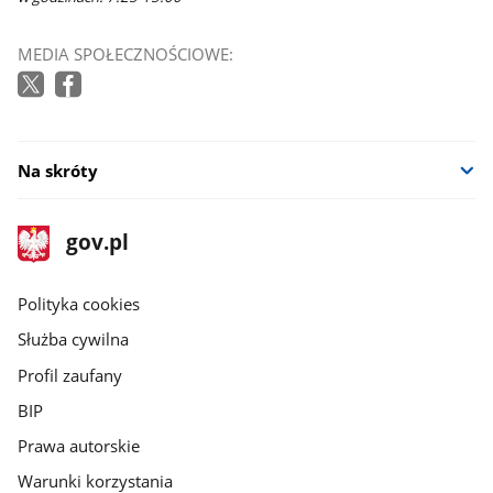
MEDIA SPOŁECZNOŚCIOWE:
Na skróty
stopka
Strona
gov.pl
gov.pl
główna
gov.pl
Polityka cookies
Służba cywilna
Profil zaufany
BIP
Prawa autorskie
Warunki korzystania