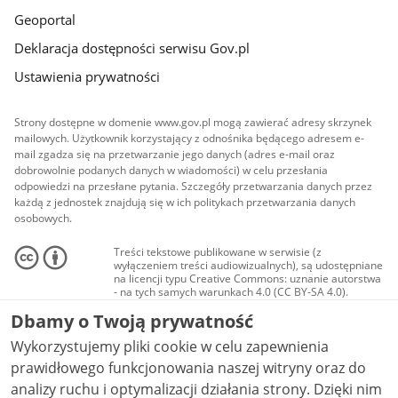
Geoportal
Deklaracja dostępności serwisu Gov.pl
Ustawienia prywatności
Strony dostępne w domenie www.gov.pl mogą zawierać adresy skrzynek
mailowych. Użytkownik korzystający z odnośnika będącego adresem e-
mail zgadza się na przetwarzanie jego danych (adres e-mail oraz
dobrowolnie podanych danych w wiadomości) w celu przesłania
odpowiedzi na przesłane pytania. Szczegóły przetwarzania danych przez
każdą z jednostek znajdują się w ich politykach przetwarzania danych
osobowych.
Treści tekstowe publikowane w serwisie (z
wyłączeniem treści audiowizualnych), są udostępniane
na licencji typu Creative Commons: uznanie autorstwa
- na tych samych warunkach 4.0 (CC BY-SA 4.0).
Materiały audiowizualne, w tym zdjęcia, materiały
Dbamy o Twoją prywatność
audio i wideo, są udostępniane na licencji typu
Creative Commons: uznanie autorstwa użycie
Wykorzystujemy pliki cookie w celu zapewnienia
niekomercyjne - bez utworów zależnych 4.0 (CC BY-
NC-ND 4.0), o ile nie jest to stwierdzone inaczej.
prawidłowego funkcjonowania naszej witryny oraz do
analizy ruchu i optymalizacji działania strony. Dzięki nim