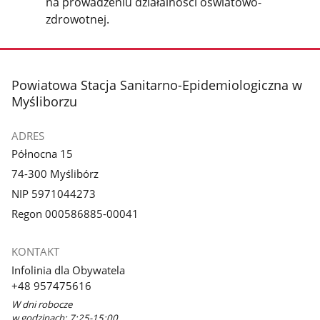
na prowadzeniu działalności oświatowo-
zdrowotnej.
stopka
Powiatowa Stacja Sanitarno-Epidemiologiczna w
Myśliborzu
ADRES
Północna 15
74-300 Myślibórz
NIP 5971044273
Regon 000586885-00041
KONTAKT
Infolinia dla Obywatela
+48 957475616
W dni robocze
w godzinach: 7:25-15:00