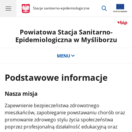
przejdź
gov.pl
Stacje sanitarno-epidemiologiczne
gov.pl
Stacje
do
sanitarno-
wyszukiwar
epidemiologiczne
Powiatowa Stacja Sanitarno-
Epidemiologiczna w Myśliborzu
MENU
Podstawowe informacje
Nasza misja
Zapewnienie bezpieczeństwa zdrowotnego
mieszkańców, zapobieganie powstawaniu chorób oraz
promowanie zdrowego stylu życia społeczeństwa
poprzez profesjonalną działalność edukacyjną oraz