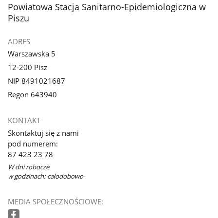
stopka
Powiatowa Stacja Sanitarno-Epidemiologiczna w
Piszu
ADRES
Warszawska 5
12-200 Pisz
NIP 8491021687
Regon 643940
KONTAKT
Skontaktuj się z nami
pod numerem:
87 423 23 78
W dni robocze
w godzinach: całodobowo-
MEDIA SPOŁECZNOŚCIOWE: