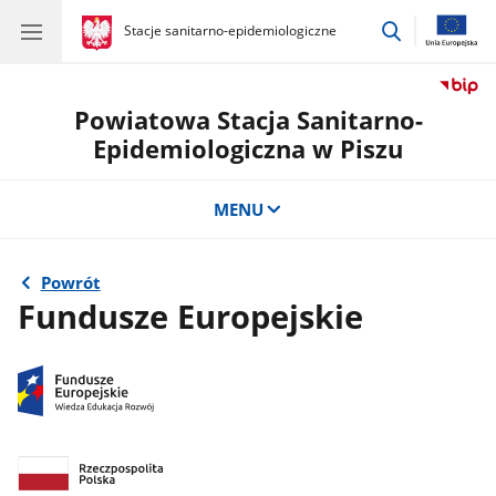
przejdź
gov.pl
Stacje sanitarno-epidemiologiczne
gov.pl
Stacje
do
sanitarno-
wyszukiwar
epidemiologiczne
Powiatowa Stacja Sanitarno-
Epidemiologiczna w Piszu
MENU
Powrót
Fundusze Europejskie