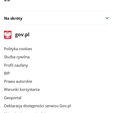
Na skróty
stopka
Strona
gov.pl
gov.pl
główna
gov.pl
Polityka cookies
Służba cywilna
Profil zaufany
BIP
Prawa autorskie
Warunki korzystania
Geoportal
Deklaracja dostępności serwisu Gov.pl