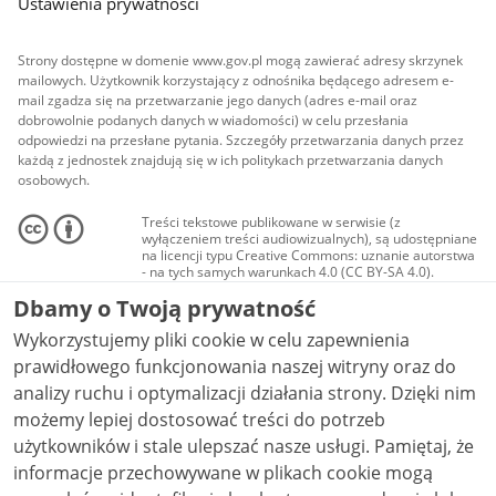
Ustawienia prywatności
Strony dostępne w domenie www.gov.pl mogą zawierać adresy skrzynek
mailowych. Użytkownik korzystający z odnośnika będącego adresem e-
mail zgadza się na przetwarzanie jego danych (adres e-mail oraz
dobrowolnie podanych danych w wiadomości) w celu przesłania
odpowiedzi na przesłane pytania. Szczegóły przetwarzania danych przez
każdą z jednostek znajdują się w ich politykach przetwarzania danych
osobowych.
Treści tekstowe publikowane w serwisie (z
wyłączeniem treści audiowizualnych), są udostępniane
na licencji typu Creative Commons: uznanie autorstwa
- na tych samych warunkach 4.0 (CC BY-SA 4.0).
Materiały audiowizualne, w tym zdjęcia, materiały
Dbamy o Twoją prywatność
audio i wideo, są udostępniane na licencji typu
Creative Commons: uznanie autorstwa użycie
Wykorzystujemy pliki cookie w celu zapewnienia
niekomercyjne - bez utworów zależnych 4.0 (CC BY-
NC-ND 4.0), o ile nie jest to stwierdzone inaczej.
prawidłowego funkcjonowania naszej witryny oraz do
analizy ruchu i optymalizacji działania strony. Dzięki nim
możemy lepiej dostosować treści do potrzeb
użytkowników i stale ulepszać nasze usługi. Pamiętaj, że
informacje przechowywane w plikach cookie mogą