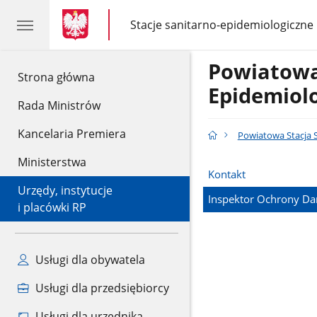
gov.pl
gov.pl
Stacje sanitarno-epidemiologiczne
gov.pl
Stacje
sanitarno-
epidemiologiczne
Powiatowa
gov.pl
Strona główna
Epidemiol
Rada Ministrów
Kancelaria Premiera
Powiatowa Stacja 
Ministerstwa
Kontakt
Urzędy, instytucje
Inspektor Ochrony D
i placówki RP
Usługi dla obywatela
Usługi dla przedsiębiorcy
Usługi dla urzędnika