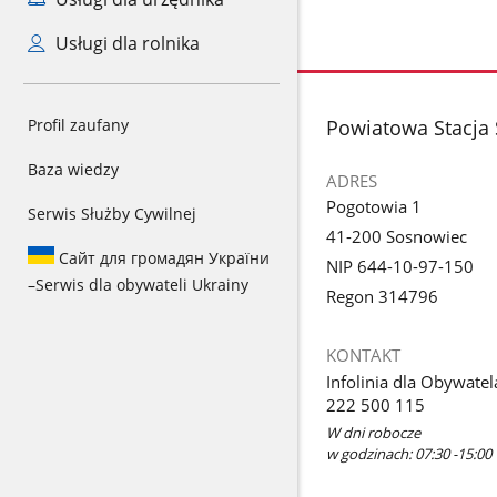
Usługi dla rolnika
stopka
Powiatowa Stacja
Profil zaufany
Baza wiedzy
ADRES
Pogotowia 1
Serwis Służby Cywilnej
41-200 Sosnowiec
Сайт для громадян України
NIP 644-10-97-150
–
Serwis dla obywateli Ukrainy
Regon 314796
KONTAKT
Infolinia dla Obywatel
222 500 115
W dni robocze
w godzinach: 07:30 -15:00