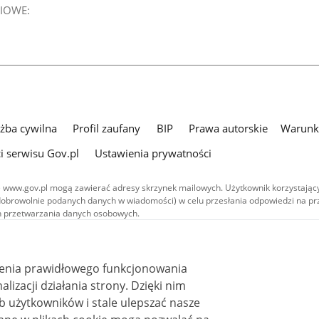
IOWE:
użba cywilna
Profil zaufany
BIP
Prawa autorskie
Warunki
i serwisu Gov.pl
Ustawienia prywatności
 www.gov.pl mogą zawierać adresy skrzynek mailowych. Użytkownik korzystający
dobrowolnie podanych danych w wiadomości) w celu przesłania odpowiedzi na prz
ach przetwarzania danych osobowych.
we publikowane w serwisie (z wyłączeniem treści audiowizualnych), są
 na licencji typu Creative Commons: uznanie autorstwa - na tych samych
 (CC BY-SA 4.0). Materiały audiowizualne, w tym zdjęcia, materiały audio i wideo
ienia prawidłowego funkcjonowania
ane na licencji typu Creative Commons: uznanie autorstwa użycie niekomercyjne 
ależnych 4.0 (CC BY-NC-ND 4.0), o ile nie jest to stwierdzone inaczej.
i działania strony. Dzięki nim
 użytkowników i stale ulepszać nasze