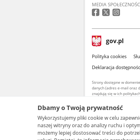
MEDIA SPOŁECZNOŚC
stopka
Strona
gov.pl
gov.pl
główna
gov.pl
Polityka cookies
Sł
Deklaracja dostępnośc
Strony dostępne w domenie
danych (adres e-mail oraz 
znajdują się w ich polityk
Treści teksto
Dbamy o Twoją prywatność
udostępniane
warunkach 4.0
Wykorzystujemy pliki cookie w celu zapewn
są udostępni
bez utworów z
naszej witryny oraz do analizy ruchu i optymalizacj
możemy lepiej dostosować treści do potrzeb