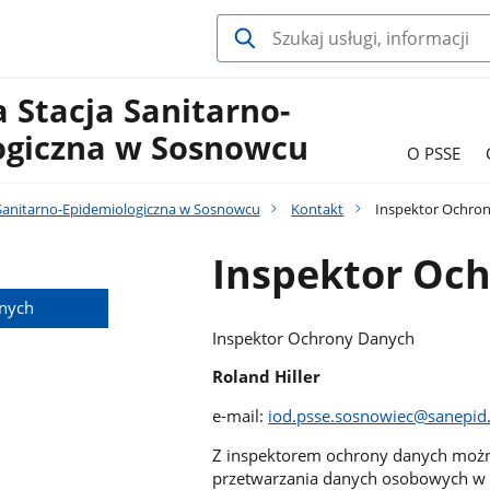
 Stacja Sanitarno-
ogiczna w Sosnowcu
O PSSE
Sanitarno-Epidemiologiczna w Sosnowcu
Kontakt
Inspektor Ochro
Inspektor Oc
anych
Inspektor Ochrony Danych
Roland Hiller
e-mail:
iod.psse.sosnowiec@sanepid.
Z inspektorem ochrony danych możn
przetwarzania danych osobowych w P