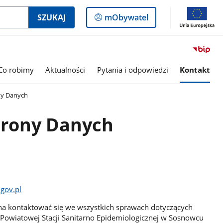
Logowanie
SZUKAJ
mObywatel
do
panelu
Co robimy
Aktualności
Pytania i odpowiedzi
Kontakt
ny Danych
hrony Danych
gov.pl
a kontaktować się we wszystkich sprawach dotyczących
owiatowej Stacji Sanitarno Epidemiologicznej w Sosnowcu