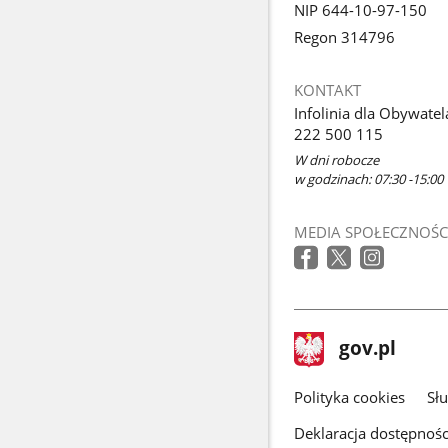
NIP 644-10-97-150
Regon 314796
KONTAKT
Infolinia dla Obywatel
222 500 115
W dni robocze
w godzinach: 07:30 -15:00
MEDIA SPOŁECZNOŚC
stopka
Strona
gov.pl
gov.pl
główna
gov.pl
Polityka cookies
Sł
Deklaracja dostępnośc