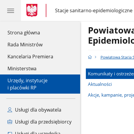
gov.pl
gov.pl
Stacje sanitarno-epidemiologiczne
gov.pl
Stacje
sanitarno-
epidemiologiczne
Powiatowa
gov.pl
Strona główna
Epidemiol
Rada Ministrów
Kancelaria Premiera
Powiatowa Stacja 
Ministerstwa
Komunikaty i ostrzeże
Urzędy, instytucje
Aktualności
i placówki RP
Akcje, kampanie, proj
Usługi dla obywatela
Usługi dla przedsiębiorcy
Usługi dla urzędnika