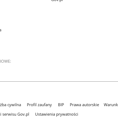
a
IOWE:
użba cywilna
Profil zaufany
BIP
Prawa autorskie
Warunki
i serwisu Gov.pl
Ustawienia prywatności