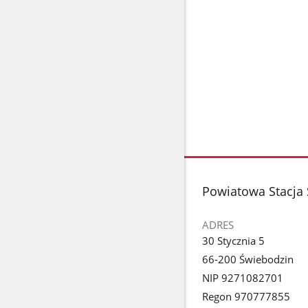
stopka
Powiatowa Stacja 
ADRES
30 Stycznia 5
66-200 Świebodzin
NIP 9271082701
Regon 970777855