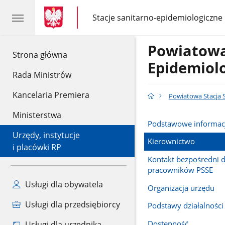
gov.pl
gov.pl
Stacje sanitarno-epidemiologiczne
gov.pl
Stacje
sanitarno-
epidemiologiczne
Powiatowa
gov.pl
Strona główna
Epidemiol
Rada Ministrów
Kancelaria Premiera
Powiatowa Stacja 
Ministerstwa
Podstawowe informac
Urzędy, instytucje
Kierownictwo
i placówki RP
Kontakt bezpośredni 
pracowników PSSE
Usługi dla obywatela
Organizacja urzędu
Usługi dla przedsiębiorcy
Podstawy działalności
Dostępność
Usługi dla urzędnika