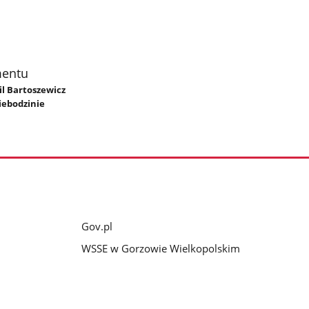
mentu
il Bartoszewicz
iebodzinie
Gov.pl
WSSE w Gorzowie Wielkopolskim