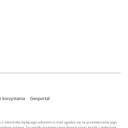
 korzystania
Geoportal
 z odnośnika będącego adresem e-mail zgadza się na przetwarzanie jego
esłane pytania. Szczegóły przetwarzania danych przez każdą z jednostek