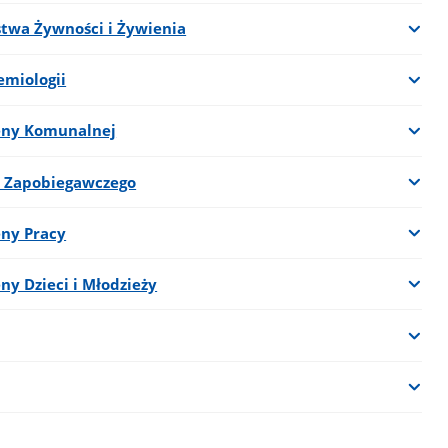
ństwa Żywności i Żywienia
emiologii
ieny Komunalnej
u Zapobiegawczego
eny Pracy
ny Dzieci i Młodzieży