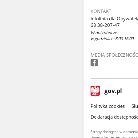
KONTAKT
Infolinia dla Obywatel
68 38-207-47
W dni robocze
w godzinach: 8:00-16:00
MEDIA SPOŁECZNOŚC
stopka
Strona
gov.pl
gov.pl
główna
gov.pl
Polityka cookies
Sł
Deklaracja dostępnośc
Strony dostępne w domenie
danych (adres e-mail oraz 