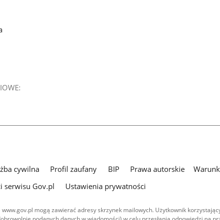
a
IOWE:
użba cywilna
Profil zaufany
BIP
Prawa autorskie
Warunki
i serwisu Gov.pl
Ustawienia prywatności
 www.gov.pl mogą zawierać adresy skrzynek mailowych. Użytkownik korzystający
dobrowolnie podanych danych w wiadomości) w celu przesłania odpowiedzi na prz