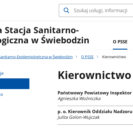
 Stacja Sanitarno-
ogiczna w Świebodzin
O PSSE
Sanitarno-Epidemiologiczna w Świebodzin
O PSSE
Kierownictwo
Kierownictwo
je
Państwowy Powiatowy Inspektor 
do
Agnieszka Woźniczka
p. o. Kierownik Oddziału Nadzoru
Julita Golon-Wujczak