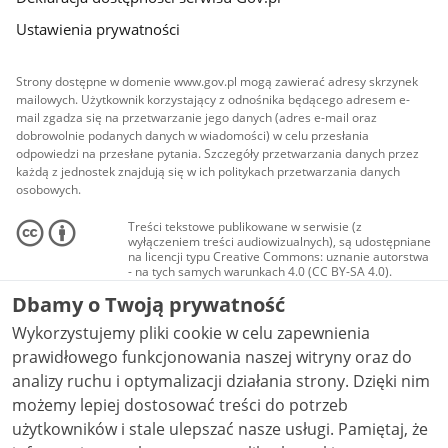
Ustawienia prywatności
Strony dostępne w domenie www.gov.pl mogą zawierać adresy skrzynek
mailowych. Użytkownik korzystający z odnośnika będącego adresem e-
mail zgadza się na przetwarzanie jego danych (adres e-mail oraz
dobrowolnie podanych danych w wiadomości) w celu przesłania
odpowiedzi na przesłane pytania. Szczegóły przetwarzania danych przez
każdą z jednostek znajdują się w ich politykach przetwarzania danych
osobowych.
Treści tekstowe publikowane w serwisie (z
wyłączeniem treści audiowizualnych), są udostępniane
na licencji typu Creative Commons: uznanie autorstwa
- na tych samych warunkach 4.0 (CC BY-SA 4.0).
Materiały audiowizualne, w tym zdjęcia, materiały
Dbamy o Twoją prywatność
audio i wideo, są udostępniane na licencji typu
Creative Commons: uznanie autorstwa użycie
Wykorzystujemy pliki cookie w celu zapewnienia
niekomercyjne - bez utworów zależnych 4.0 (CC BY-
NC-ND 4.0), o ile nie jest to stwierdzone inaczej.
prawidłowego funkcjonowania naszej witryny oraz do
analizy ruchu i optymalizacji działania strony. Dzięki nim
możemy lepiej dostosować treści do potrzeb
użytkowników i stale ulepszać nasze usługi. Pamiętaj, że