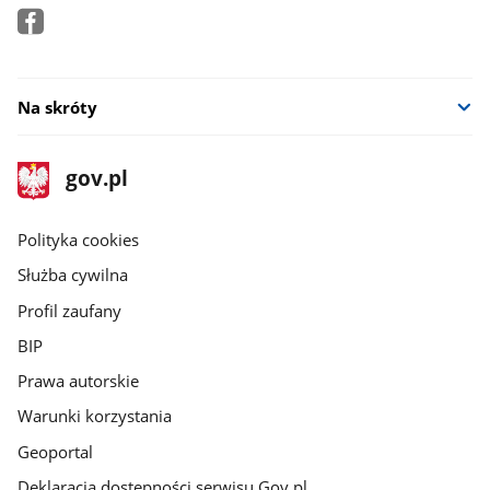
Na skróty
stopka
Strona
gov.pl
gov.pl
główna
gov.pl
Polityka cookies
Służba cywilna
Profil zaufany
BIP
Prawa autorskie
Warunki korzystania
Geoportal
Deklaracja dostępności serwisu Gov.pl