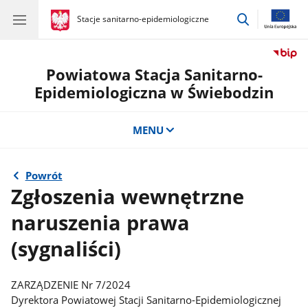
przejdź
gov.pl
Stacje sanitarno-epidemiologiczne
gov.pl
Stacje
do
sanitarno-
wyszukiwar
epidemiologiczne
Powiatowa Stacja Sanitarno-
Epidemiologiczna w Świebodzin
MENU
Powrót
Zgłoszenia wewnętrzne
naruszenia prawa
(sygnaliści)
ZARZĄDZENIE Nr 7/2024
Dyrektora Powiatowej Stacji Sanitarno-Epidemiologicznej