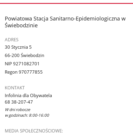
stopka
Powiatowa Stacja Sanitarno-Epidemiologiczna w
Świebodzinie
ADRES
30 Stycznia 5
66-200 Świebodzin
NIP 9271082701
Regon 970777855
KONTAKT
Infolinia dla Obywatela
68 38-207-47
W dni robocze
w godzinach: 8:00-16:00
MEDIA SPOŁECZNOŚCIOWE: