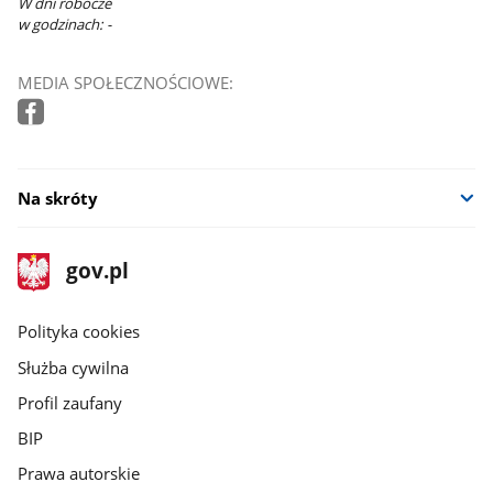
W dni robocze
w godzinach: -
MEDIA SPOŁECZNOŚCIOWE:
Na skróty
stopka
Strona
gov.pl
gov.pl
główna
gov.pl
Polityka cookies
Służba cywilna
Profil zaufany
BIP
Prawa autorskie