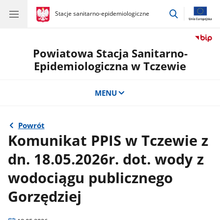
przejdź
gov.pl
Stacje sanitarno-epidemiologiczne
gov.pl
Stacje
do
sanitarno-
wyszukiwar
epidemiologiczne
Powiatowa Stacja Sanitarno-
Epidemiologiczna w Tczewie
MENU
Powrót
Komunikat PPIS w Tczewie z
dn. 18.05.2026r. dot. wody z
wodociągu publicznego
Gorzędziej