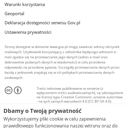
Warunki korzystania
Geoportal
Deklaracja dostępności serwisu Gov.pl
Ustawienia prywatności
Strony dostępne w domenie www.gov.pl mogą zawierać adresy skrzynek
mailowych. Użytkownik korzystający z odnośnika będącego adresem e-
mail zgadza się na przetwarzanie jego danych (adres e-mail oraz
dobrowolnie podanych danych w wiadomości) w celu przesłania
odpowiedzi na przesłane pytania. Szczegóły przetwarzania danych przez
każdą z jednostek znajdują się w ich politykach przetwarzania danych
osobowych.
Treści tekstowe publikowane w serwisie (z
wyłączeniem treści audiowizualnych), są udostępniane
na licencji typu Creative Commons: uznanie autorstwa
- na tych samych warunkach 4.0 (CC BY-SA 4.0).
Materiały audiowizualne, w tym zdjęcia, materiały
Dbamy o Twoją prywatność
audio i wideo, są udostępniane na licencji typu
Creative Commons: uznanie autorstwa użycie
Wykorzystujemy pliki cookie w celu zapewnienia
niekomercyjne - bez utworów zależnych 4.0 (CC BY-
NC-ND 4.0), o ile nie jest to stwierdzone inaczej.
prawidłowego funkcjonowania naszej witryny oraz do