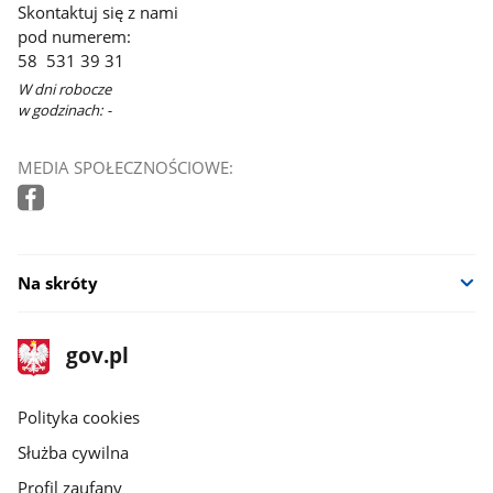
Skontaktuj się z nami
pod numerem:
58 531 39 31
W dni robocze
w godzinach: -
MEDIA SPOŁECZNOŚCIOWE:
Na skróty
stopka
Strona
gov.pl
gov.pl
główna
gov.pl
Polityka cookies
Służba cywilna
Profil zaufany