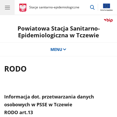
przejdź
gov.pl
Stacje sanitarno-epidemiologiczne
gov.pl
Stacje
do
sanitarno-
wyszukiwar
epidemiologiczne
Powiatowa Stacja Sanitarno-
Epidemiologiczna w Tczewie
MENU
RODO
Informacja dot. przetwarzania danych
osobowych w PSSE w Tczewie
RODO art.13