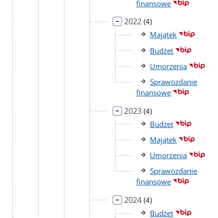
finansowe
2022
liczba
(4)
podstron
Majątek
Budżet
Umorzenia
Sprawozdanie
finansowe
2023
liczba
(4)
podstron
Budżet
Majątek
Umorzenia
Sprawozdanie
finansowe
2024
liczba
(4)
podstron
Budżet