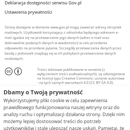
Deklaracja dostępności serwisu Gov.pl
Ustawienia prywatności
Strony dostępne w domenie www.gov.pl mogą zawierać adresy skrzynek
mailowych. Użytkownik korzystający z odnośnika będącego adresem e-
mail zgadza się na przetwarzanie jego danych (adres e-mail oraz
dobrowolnie podanych danych w wiadomości) w celu przesłania
odpowiedzi na przesłane pytania. Szczegóły przetwarzania danych przez
każdą z jednostek znajdują się w ich politykach przetwarzania danych
osobowych.
Treści tekstowe publikowane w serwisie (z
wyłączeniem treści audiowizualnych), są udostępniane
na licencji typu Creative Commons: uznanie autorstwa
- na tych samych warunkach 4.0 (CC BY-SA 4.0).
Materiały audiowizualne, w tym zdjęcia, materiały
Dbamy o Twoją prywatność
audio i wideo, są udostępniane na licencji typu
Creative Commons: uznanie autorstwa użycie
Wykorzystujemy pliki cookie w celu zapewnienia
niekomercyjne - bez utworów zależnych 4.0 (CC BY-
NC-ND 4.0), o ile nie jest to stwierdzone inaczej.
prawidłowego funkcjonowania naszej witryny oraz do
analizy ruchu i optymalizacji działania strony. Dzięki nim
możemy lepiej dostosować treści do potrzeb
użytkowników i stale ulepszać nasze usługi. Pamiętaj, że