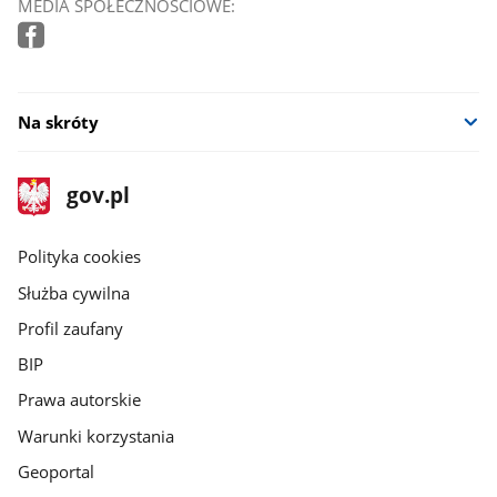
MEDIA SPOŁECZNOŚCIOWE:
Na skróty
stopka
Strona
gov.pl
gov.pl
główna
gov.pl
Polityka cookies
Służba cywilna
Profil zaufany
BIP
Prawa autorskie
Warunki korzystania
Geoportal