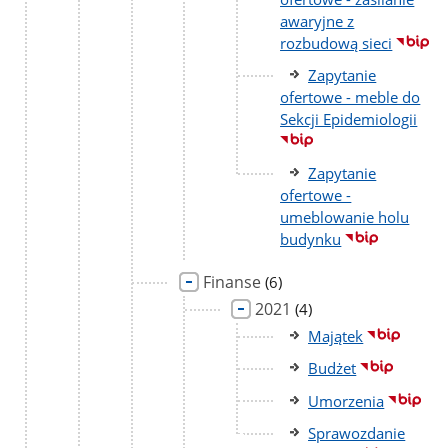
awaryjne z
rozbudową sieci
Zapytanie
ofertowe - meble do
Sekcji Epidemiologii
Zapytanie
ofertowe -
umeblowanie holu
budynku
Finanse
liczba
(6)
podstron
2021
liczba
(4)
podstron
Majątek
Budżet
Umorzenia
Sprawozdanie