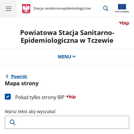
przejdź
gov.pl
Stacje sanitarno-epidemiologiczne
gov.pl
Stacje
do
sanitarno-
wyszukiwar
epidemiologiczne
Powiatowa Stacja Sanitarno-
Epidemiologiczna w Tczewie
MENU
Powrót
Mapa strony
Pokaż tylko strony BIP
Wpisz tekst aby wyszukać