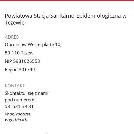
stopka
Powiatowa Stacja Sanitarno-Epidemiologiczna w
Tczewie
ADRES
Obrońców Westerplatte 10,
83-110 Tczew
NIP 5931026553
Regon 301799
KONTAKT
Skontaktuj się z nami
pod numerem:
58 531 39 31
W dni robocze
w godzinach: -