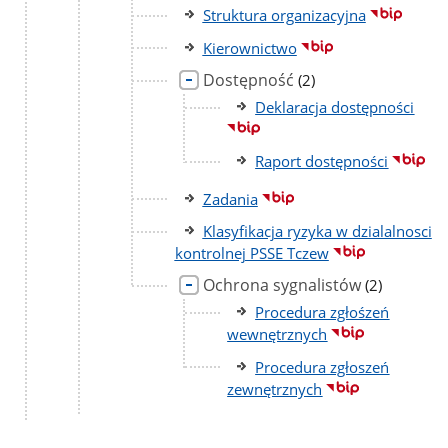
Struktura organizacyjna
Kierownictwo
Dostępność
liczba
(2)
podstron
Deklaracja dostępności
Raport dostępności
Zadania
Klasyfikacja ryzyka w dzialalnosci
kontrolnej PSSE Tczew
Ochrona sygnalistów
liczba
(2)
podstron
Procedura zgłośzeń
wewnętrznych
Procedura zgłoszeń
zewnętrznych