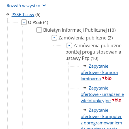
Rozwiń wszystko
liczba
PSSE Tczew
(6)
podstron
liczba
O PSSE
(4)
podstron
Biuletyn Informacji Publicznej
liczba
(10)
podstron
Zamówienia publiczne
liczba
(2)
podstron
Zamówienia publiczne
poniżej progu stosowania
ustawy Pzp
liczba
(10)
podstron
Zapytanie
ofertowe - komora
laminarna
Zapytanie
ofertowe - urządzenie
wielofunkcyjne
Zapytanie
ofertowe - komputer
z oprogramowaniem
do monitorowania