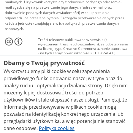
mailowych. Użytkownik korzystający z odnośnika będącego adresem e-
mail zgadza się na przetwarzanie jego danych (adres e-mail oraz
dobrowolnie podanych danych w wiadomości) w celu przesłania
odpowiedzi na przesłane pytania. Szczegóły przetwarzania danych przez
każdą z jednostek znajdują się w ich politykach przetwarzania danych
osobowych.
Treści tekstowe publikowane w serwisie (z
wyłączeniem treści audiowizualnych), są udostępniane
na licencji typu Creative Commons: uznanie autorstwa
- na tych samych warunkach 4.0 (CC BY-SA 4.0).
Materiały audiowizualne, w tym zdjęcia, materiały
Dbamy o Twoją prywatność
audio i wideo, są udostępniane na licencji typu
Creative Commons: uznanie autorstwa użycie
Wykorzystujemy pliki cookie w celu zapewnienia
niekomercyjne - bez utworów zależnych 4.0 (CC BY-
NC-ND 4.0), o ile nie jest to stwierdzone inaczej.
prawidłowego funkcjonowania naszej witryny oraz do
analizy ruchu i optymalizacji działania strony. Dzięki nim
możemy lepiej dostosować treści do potrzeb
użytkowników i stale ulepszać nasze usługi. Pamiętaj, że
informacje przechowywane w plikach cookie mogą
pozwalać na identyfikację konkretnego urządzenia lub
przeglądarki użytkownika, a więc potencjalnie stanowić
dane osobowe.
Polityka cookies