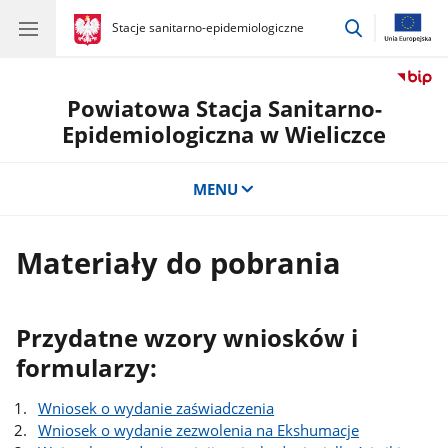
przejdź
gov.pl
Stacje sanitarno-epidemiologiczne
gov.pl
Stacje
do
sanitarno-
wyszukiwar
epidemiologiczne
Powiatowa Stacja Sanitarno-
Epidemiologiczna w Wieliczce
MENU
Materiały do pobrania
Przydatne wzory wniosków i
formularzy:
Wniosek o wydanie zaświadczenia
Wniosek o wydanie zezwolenia na Ekshumacje