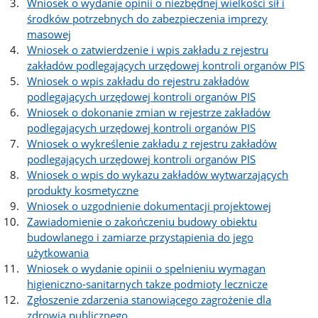
Wniosek o wydanie opinii o niezbędnej wielkości sił i
środków potrzebnych do zabezpieczenia imprezy
masowej
Wniosek o zatwierdzenie i wpis zakładu z rejestru
zakładów podlegających urzędowej kontroli organów PIS
Wniosek o wpis zakładu do rejestru zakładów
podlegających urzędowej kontroli organów PIS
Wniosek o dokonanie zmian w rejestrze zakładów
podlegających urzędowej kontroli organów PIS
Wniosek o wykreślenie zakładu z rejestru zakładów
podlegających urzędowej kontroli organów PIS
Wniosek o wpis do wykazu zakładów wytwarzających
produkty kosmetyczne
Wniosek o uzgodnienie dokumentacji projektowej
Zawiadomienie o zakończeniu budowy obiektu
budowlanego i zamiarze przystąpienia do jego
użytkowania
Wniosek o wydanie opinii o spelnieniu wymagan
higieniczno-sanitarnych takze podmioty lecznicze
Zgłoszenie zdarzenia stanowiącego zagrożenie dla
zdrowia publicznego