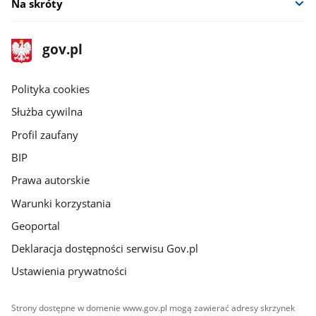
Na skróty
stopka
Strona
gov.pl
gov.pl
główna
gov.pl
Polityka cookies
Służba cywilna
Profil zaufany
BIP
Prawa autorskie
Warunki korzystania
Geoportal
Deklaracja dostępności serwisu Gov.pl
Ustawienia prywatności
Strony dostępne w domenie www.gov.pl mogą zawierać adresy skrzynek