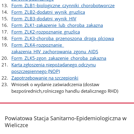
Form_ZLB1-biologiczne_czynniki_chorobotworcze
Form_ZLB2-dodatni_wynik_gruzlica
Form_ZLB3-dodatni_wynik_HIV
Form_ZLK1-zakazenie_lub_choroba_zakazna
Form_ZLK2-rozpoznanie_gruzlica
Form_ZLK3-choroba_przenoszona_drogą_plciowa
Form_ZLK4-rozpoznanie_
zakazenia_HIV_zachorowania_zgonu_AIDS
Form_ZLK5-zgon_zakazenie_choroba_zakazna
Karta zgłoszenia niepożądanego odczynu
poszczepiennego (NOP)
Zapotrzebowanie na szczepionki
Wniosek o wydanie zaświadczenia (dostaw
bezpośrednich,rolniczego handlu detalicznego RHD)
stopka
Powiatowa Stacja Sanitarno-Epidemiologiczna w
Wieliczce