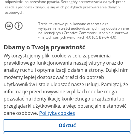
odpowiedzi na przesłane pytania. Szczegóły przetwarzania danych przez
każdą z jednostek znajdują się w ich politykach przetwarzania danych
osobowych.
Treści tekstowe publikowane w serwisie (z
wyłączeniem treści audiowizualnych), są udostępniane
na licencji typu Creative Commons: uznanie autorstwa
- na tych samych warunkach 4.0 (CC BY-SA 4.0).
Materiały audiowizualne, w tym zdjęcia, materiały
Dbamy o Twoją prywatność
audio i wideo, są udostępniane na licencji typu
Creative Commons: uznanie autorstwa użycie
Wykorzystujemy pliki cookie w celu zapewnienia
niekomercyjne - bez utworów zależnych 4.0 (CC BY-
NC-ND 4.0), o ile nie jest to stwierdzone inaczej.
prawidłowego funkcjonowania naszej witryny oraz do
analizy ruchu i optymalizacji działania strony. Dzięki nim
możemy lepiej dostosować treści do potrzeb
użytkowników i stale ulepszać nasze usługi. Pamiętaj, że
informacje przechowywane w plikach cookie mogą
pozwalać na identyfikację konkretnego urządzenia lub
przeglądarki użytkownika, a więc potencjalnie stanowić
dane osobowe.
Polityka cookies
Odrzuć