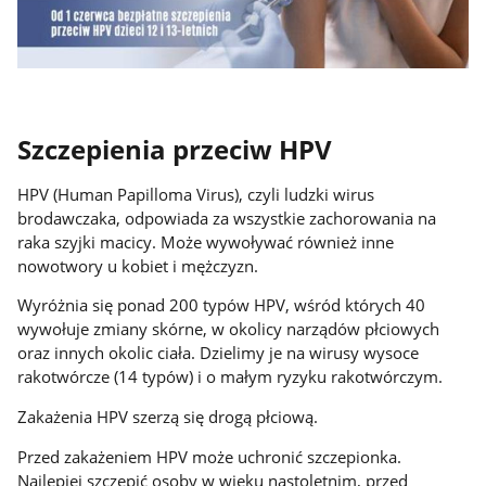
Szczepienia przeciw HPV
HPV (Human Papilloma Virus), czyli ludzki wirus
brodawczaka, odpowiada za wszystkie zachorowania na
raka szyjki macicy. Może wywoływać również inne
nowotwory u kobiet i mężczyzn.
Wyróżnia się ponad 200 typów HPV, wśród których 40
wywołuje zmiany skórne, w okolicy narządów płciowych
oraz innych okolic ciała. Dzielimy je na wirusy wysoce
rakotwórcze (14 typów) i o małym ryzyku rakotwórczym.
Zakażenia HPV szerzą się drogą płciową.
Przed zakażeniem HPV może uchronić szczepionka.
Najlepiej szczepić osoby w wieku nastoletnim, przed