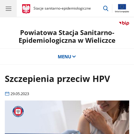
przejdź
gov.pl
Stacje sanitarno-epidemiologiczne
gov.pl
Stacje
do
sanitarno-
wyszukiwar
epidemiologiczne
Powiatowa Stacja Sanitarno-
Epidemiologiczna w Wieliczce
MENU
Szczepienia przeciw HPV
29.05.2023