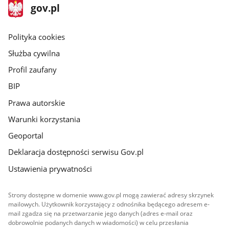
stopka
Strona
gov.pl
gov.pl
główna
gov.pl
Polityka cookies
Służba cywilna
Profil zaufany
BIP
Prawa autorskie
Warunki korzystania
Geoportal
Deklaracja dostępności serwisu Gov.pl
Ustawienia prywatności
Strony dostępne w domenie www.gov.pl mogą zawierać adresy skrzynek
mailowych. Użytkownik korzystający z odnośnika będącego adresem e-
mail zgadza się na przetwarzanie jego danych (adres e-mail oraz
dobrowolnie podanych danych w wiadomości) w celu przesłania