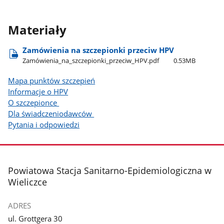
Materiały
Zamówienia na szczepionki przeciw HPV
Zamówienia​_na​_szczepionki​_przeciw​_HPV.pdf
0.53MB
Mapa punktów szczepień
Informacje o HPV
O szczepionce
Dla świadczeniodawców
Pytania i odpowiedzi
stopka
Powiatowa Stacja Sanitarno-Epidemiologiczna w
Wieliczce
ADRES
ul. Grottgera 30