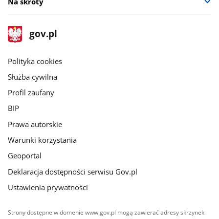
Na skróty
stopka
Strona
gov.pl
gov.pl
główna
gov.pl
Polityka cookies
Służba cywilna
Profil zaufany
BIP
Prawa autorskie
Warunki korzystania
Geoportal
Deklaracja dostępności serwisu Gov.pl
Ustawienia prywatności
Strony dostępne w domenie www.gov.pl mogą zawierać adresy skrzynek