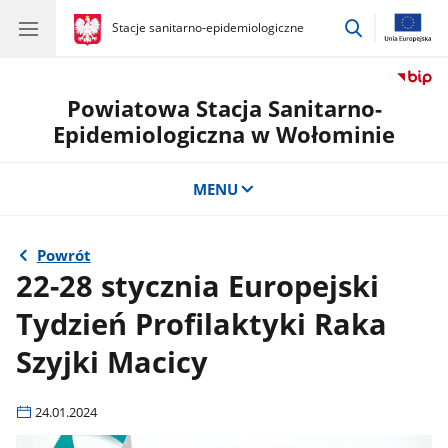
przejdź
gov.pl
Stacje sanitarno-epidemiologiczne
gov.pl
Stacje
do
sanitarno-
wyszukiwar
epidemiologiczne
Powiatowa Stacja Sanitarno-
Epidemiologiczna w Wołominie
MENU
Powrót
22-28 stycznia Europejski
Tydzień Profilaktyki Raka
Szyjki Macicy
24.01.2024