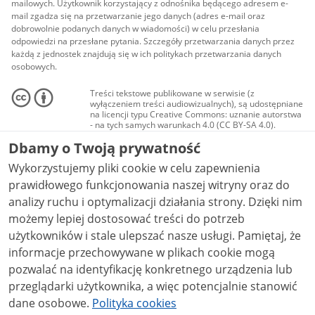
mailowych. Użytkownik korzystający z odnośnika będącego adresem e-
mail zgadza się na przetwarzanie jego danych (adres e-mail oraz
dobrowolnie podanych danych w wiadomości) w celu przesłania
odpowiedzi na przesłane pytania. Szczegóły przetwarzania danych przez
każdą z jednostek znajdują się w ich politykach przetwarzania danych
osobowych.
Treści tekstowe publikowane w serwisie (z
wyłączeniem treści audiowizualnych), są udostępniane
na licencji typu Creative Commons: uznanie autorstwa
- na tych samych warunkach 4.0 (CC BY-SA 4.0).
Materiały audiowizualne, w tym zdjęcia, materiały
Dbamy o Twoją prywatność
audio i wideo, są udostępniane na licencji typu
Creative Commons: uznanie autorstwa użycie
Wykorzystujemy pliki cookie w celu zapewnienia
niekomercyjne - bez utworów zależnych 4.0 (CC BY-
NC-ND 4.0), o ile nie jest to stwierdzone inaczej.
prawidłowego funkcjonowania naszej witryny oraz do
analizy ruchu i optymalizacji działania strony. Dzięki nim
możemy lepiej dostosować treści do potrzeb
użytkowników i stale ulepszać nasze usługi. Pamiętaj, że
informacje przechowywane w plikach cookie mogą
pozwalać na identyfikację konkretnego urządzenia lub
przeglądarki użytkownika, a więc potencjalnie stanowić
dane osobowe.
Polityka cookies