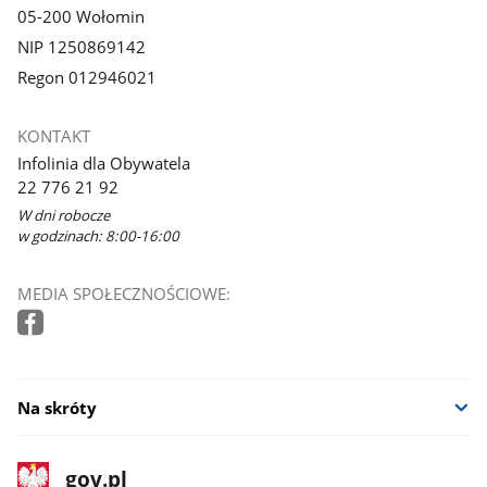
05-200 Wołomin
NIP 1250869142
Regon 012946021
KONTAKT
Infolinia dla Obywatela
22 776 21 92
W dni robocze
w godzinach: 8:00-16:00
MEDIA SPOŁECZNOŚCIOWE:
Na skróty
stopka
Strona
gov.pl