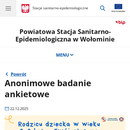
przejdź
gov.pl
Stacje sanitarno-epidemiologiczne
gov.pl
Stacje
do
sanitarno-
wyszukiwar
epidemiologiczne
Powiatowa Stacja Sanitarno-
Epidemiologiczna w Wołominie
MENU
Powrót
Anonimowe badanie
ankietowe
22.12.2025