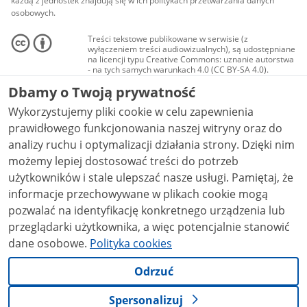
każdą z jednostek znajdują się w ich politykach przetwarzania danych
osobowych.
Treści tekstowe publikowane w serwisie (z
wyłączeniem treści audiowizualnych), są udostępniane
na licencji typu Creative Commons: uznanie autorstwa
- na tych samych warunkach 4.0 (CC BY-SA 4.0).
Materiały audiowizualne, w tym zdjęcia, materiały
Dbamy o Twoją prywatność
audio i wideo, są udostępniane na licencji typu
Creative Commons: uznanie autorstwa użycie
Wykorzystujemy pliki cookie w celu zapewnienia
niekomercyjne - bez utworów zależnych 4.0 (CC BY-
NC-ND 4.0), o ile nie jest to stwierdzone inaczej.
prawidłowego funkcjonowania naszej witryny oraz do
analizy ruchu i optymalizacji działania strony. Dzięki nim
możemy lepiej dostosować treści do potrzeb
użytkowników i stale ulepszać nasze usługi. Pamiętaj, że
informacje przechowywane w plikach cookie mogą
pozwalać na identyfikację konkretnego urządzenia lub
przeglądarki użytkownika, a więc potencjalnie stanowić
dane osobowe.
Polityka cookies
Odrzuć
Spersonalizuj