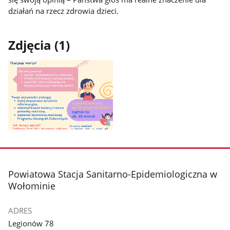
działań na rzecz zdrowia dzieci.
Zdjęcia (1)
Pokaż
zdjęcie
1
z
stopka
Powiatowa Stacja Sanitarno-Epidemiologiczna w
galerii.
Wołominie
ADRES
Legionów 78