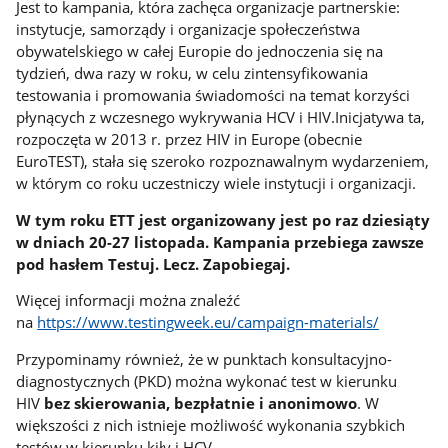
Jest to kampania, która zachęca organizacje partnerskie:
instytucje, samorządy i organizacje społeczeństwa
obywatelskiego w całej Europie do jednoczenia się na
tydzień, dwa razy w roku, w celu zintensyfikowania
testowania i promowania świadomości na temat korzyści
płynących z wczesnego wykrywania HCV i HIV.Inicjatywa ta,
rozpoczęta w 2013 r. przez HIV in Europe (obecnie
EuroTEST), stała się szeroko rozpoznawalnym wydarzeniem,
w którym co roku uczestniczy wiele instytucji i organizacji.
W tym roku ETT jest organizowany jest po raz dziesiąty
w dniach 20-27 listopada. Kampania przebiega zawsze
pod hasłem Testuj. Lecz. Zapobiegaj.
Więcej informacji można znaleźć
na
https://www.testingweek.eu/campaign-materials/
Przypominamy również, że w punktach konsultacyjno-
diagnostycznych (PKD) można wykonać test w kierunku
HIV
bez skierowania, bezpłatnie i anonimowo
. W
większości z nich istnieje możliwość wykonania szybkich
testów w kierunku kiły i HCV.