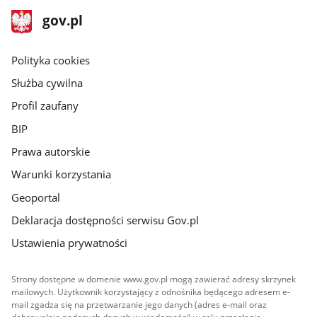
stopka
Strona
gov.pl
gov.pl
główna
gov.pl
Polityka cookies
Służba cywilna
Profil zaufany
BIP
Prawa autorskie
Warunki korzystania
Geoportal
Deklaracja dostępności serwisu Gov.pl
Ustawienia prywatności
Strony dostępne w domenie www.gov.pl mogą zawierać adresy skrzynek
mailowych. Użytkownik korzystający z odnośnika będącego adresem e-
mail zgadza się na przetwarzanie jego danych (adres e-mail oraz