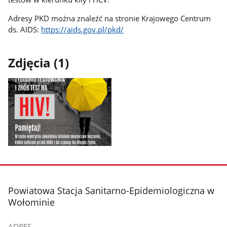
Adresy PKD można znaleźć na stronie Krajowego Centrum
ds. AIDS:
https://aids.gov.pl/pkd/
Zdjęcia (1)
Pokaż
zdjęcie
1
z
stopka
Powiatowa Stacja Sanitarno-Epidemiologiczna w
galerii.
Wołominie
ADRES