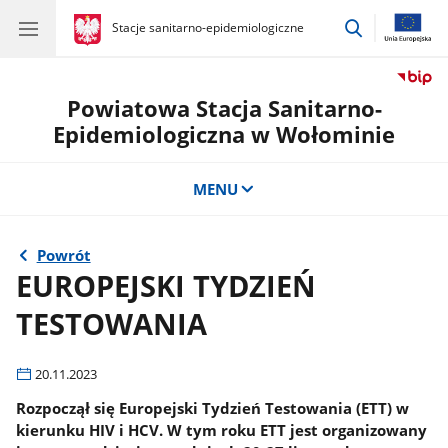
przejdź
gov.pl
Stacje sanitarno-epidemiologiczne
gov.pl
Stacje
do
sanitarno-
wyszukiwar
epidemiologiczne
Powiatowa Stacja Sanitarno-
Epidemiologiczna w Wołominie
MENU
Powrót
EUROPEJSKI TYDZIEŃ
TESTOWANIA
20.11.2023
Rozpoczął się Europejski Tydzień Testowania (ETT) w
kierunku HIV i HCV. W tym roku ETT jest organizowany