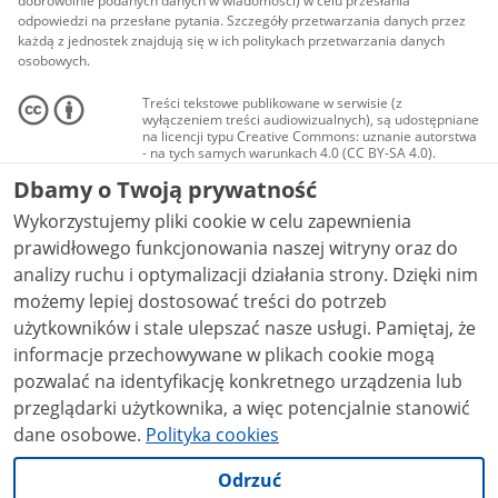
dobrowolnie podanych danych w wiadomości) w celu przesłania
odpowiedzi na przesłane pytania. Szczegóły przetwarzania danych przez
każdą z jednostek znajdują się w ich politykach przetwarzania danych
osobowych.
Treści tekstowe publikowane w serwisie (z
wyłączeniem treści audiowizualnych), są udostępniane
na licencji typu Creative Commons: uznanie autorstwa
- na tych samych warunkach 4.0 (CC BY-SA 4.0).
Materiały audiowizualne, w tym zdjęcia, materiały
Dbamy o Twoją prywatność
audio i wideo, są udostępniane na licencji typu
Creative Commons: uznanie autorstwa użycie
Wykorzystujemy pliki cookie w celu zapewnienia
niekomercyjne - bez utworów zależnych 4.0 (CC BY-
NC-ND 4.0), o ile nie jest to stwierdzone inaczej.
prawidłowego funkcjonowania naszej witryny oraz do
analizy ruchu i optymalizacji działania strony. Dzięki nim
możemy lepiej dostosować treści do potrzeb
użytkowników i stale ulepszać nasze usługi. Pamiętaj, że
informacje przechowywane w plikach cookie mogą
pozwalać na identyfikację konkretnego urządzenia lub
przeglądarki użytkownika, a więc potencjalnie stanowić
dane osobowe.
Polityka cookies
Odrzuć