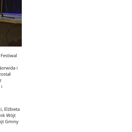
Festiwal
Norwida i
został
z
 i
, Elżbieta
nik Wójt
ójt Gminy