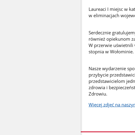
Laureaci I miejsc w ka
w eliminacjach wojewó
Serdecznie gratuluje
również opiekunom za
W przerwie uświetnili
stopnia w Wołominie.
Nasze wydarzenie spot
przybycie przedstawic
przedstawicielom jedn
zdrowia i bezpieczeń
Zdrowiu.
Więcej zdjęć na naszy