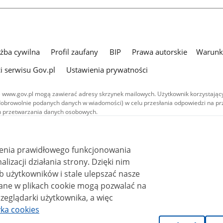
użba cywilna
Profil zaufany
BIP
Prawa autorskie
Warunki
i serwisu Gov.pl
Ustawienia prywatności
 www.gov.pl mogą zawierać adresy skrzynek mailowych. Użytkownik korzystający
dobrowolnie podanych danych w wiadomości) w celu przesłania odpowiedzi na prz
ach przetwarzania danych osobowych.
we publikowane w serwisie (z wyłączeniem treści audiowizualnych), są
 na licencji typu Creative Commons: uznanie autorstwa - na tych samych
 (CC BY-SA 4.0). Materiały audiowizualne, w tym zdjęcia, materiały audio i wideo
ienia prawidłowego funkcjonowania
ane na licencji typu Creative Commons: uznanie autorstwa użycie niekomercyjne 
ależnych 4.0 (CC BY-NC-ND 4.0), o ile nie jest to stwierdzone inaczej.
i działania strony. Dzięki nim
 użytkowników i stale ulepszać nasze
zeglądarki użytkownika, a więc
yka cookies