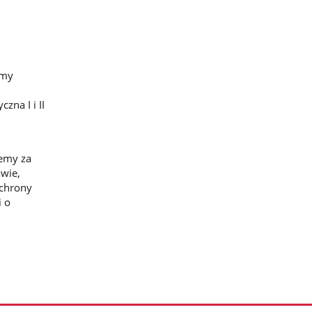
emy
na I i II
jemy za
wie,
ochrony
i o