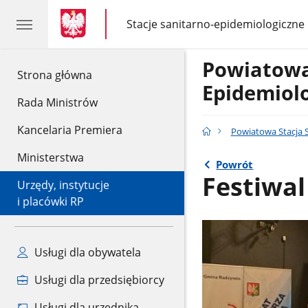
gov.pl
gov.pl
Stacje sanitarno-epidemiologiczne
gov.pl
Stacje
sanitarno-
epidemiologiczne
Powiatowa
gov.pl
Strona główna
Epidemiol
Rada Ministrów
Kancelaria Premiera
Powiatowa Stacja 
Ministerstwa
Powrót
Festiwal
Urzędy, instytucje
i placówki RP
Usługi dla obywatela
Usługi dla przedsiębiorcy
Usługi dla urzędnika