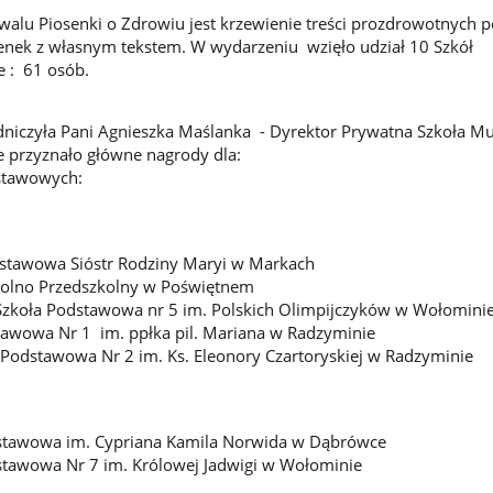
alu Piosenki o Zdrowiu jest krzewienie treści prozdrowotnych p
enek z własnym tekstem. W wydarzeniu wzięło udział 10 Szkół
e : 61 osób.
niczyła Pani Agnieszka Maślanka - Dyrektor Prywatna Szkoła Muz
e przyznało główne nagrody dla:
dstawowych:
dstawowa Sióstr Rodziny Maryi w Markach
zkolno Przedszkolny w Poświętnem
Szkoła Podstawowa nr 5 im. Polskich Olimpijczyków w Wołomini
tawowa Nr 1 im. ppłka pil. Mariana w Radzyminie
Podstawowa Nr 2 im. Ks. Eleonory Czartoryskiej w Radzyminie
dstawowa im. Cypriana Kamila Norwida w Dąbrówce
dstawowa Nr 7 im. Królowej Jadwigi w Wołominie