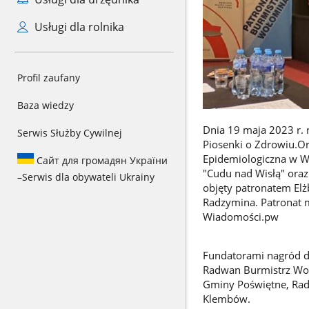
Usługi dla rolnika
Profil zaufany
Baza wiedzy
Dnia 19 maja 2023 r. 
Serwis Służby Cywilnej
Piosenki o Zdrowiu.Or
Epidemiologiczna w W
Сайт для громадян України
"Cudu nad Wisłą" oraz
–
Serwis dla obywateli Ukrainy
objęty patronatem Elż
Radzymina. Patronat 
Wiadomości.pw
Fundatorami nagród dl
Radwan Burmistrz Woło
Gminy Poświętne, Rad
Klembów.