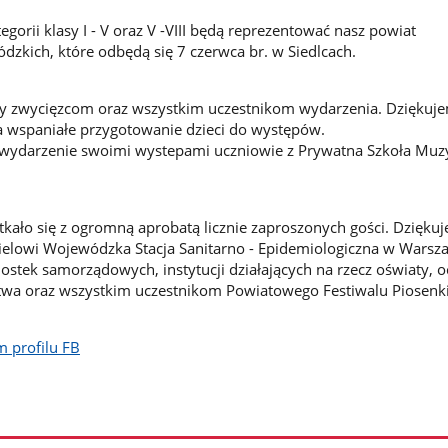
tegorii klasy I - V oraz V -VIII będą reprezentować nasz powiat
dzkich, które odbędą się 7 czerwca br. w Siedlcach.
my zwycięzcom oraz wszystkim uczestnikom wydarzenia. Dziękuj
 wspaniałe przygotowanie dzieci do występów.
 wydarzenie swoimi wystepami uczniowie z Prywatna Szkoła Muzycz
kało się z ogromną aprobatą licznie zaproszonych gości. Dzięku
ielowi Wojewódzka Stacja Sanitarno - Epidemiologiczna w Warsza
ostek samorządowych, instytucji działających na rzecz oświaty, 
stwa oraz wszystkim uczestnikom Powiatowego Festiwalu Piosenk
m profilu FB