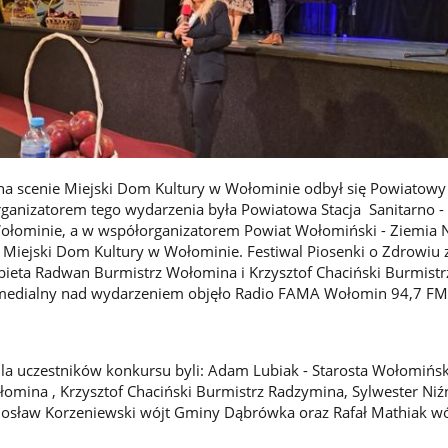
na scenie Miejski Dom Kultury w Wołominie odbył się Powiatowy 
ganizatorem tego wydarzenia była Powiatowa Stacja Sanitarno -
ołominie, a w współorganizatorem Powiat Wołomiński - Ziemia 
 Miejski Dom Kultury w Wołominie. Festiwal Piosenki o Zdrowiu 
bieta Radwan Burmistrz Wołomina i Krzysztof Chaciński Burmistr
medialny nad wydarzeniem objęło Radio FAMA Wołomin 94,7 FM
a uczestników konkursu byli: Adam Lubiak - Starosta Wołomiński
mina , Krzysztof Chaciński Burmistrz Radzymina, Sylwester Niź
osław Korzeniewski wójt Gminy Dąbrówka oraz Rafał Mathiak w