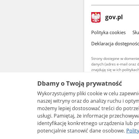
stopka
Strona
gov.pl
gov.pl
główna
gov.pl
Polityka cookies
Sł
Deklaracja dostępnośc
Strony dostępne w domenie
danych (adres e-mail oraz 
znajdują się w ich polityk
Treści teksto
Dbamy o Twoją prywatność
udostępniane
warunkach 4.0
Wykorzystujemy pliki cookie w celu zapewn
są udostępni
bez utworów z
naszej witryny oraz do analizy ruchu i optymalizacj
możemy lepiej dostosować treści do potrzeb
usługi. Pamiętaj, że informacje przechowywane w plikach cookie mogą pozwalać na
identyfikację konkretnego urządzenia lub pr
potencjalnie stanowić dane osobowe.
Polit