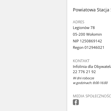
stopka
Powiatowa Stacja
ADRES
Legionów 78
05-200 Wołomin
NIP 1250869142
Regon 012946021
KONTAKT
Infolinia dla Obywatel
22 776 21 92
W dni robocze
w godzinach: 8:00-16:00
MEDIA SPOŁECZNOŚC