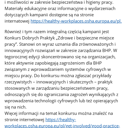
i możliwości w zakresie bezpieczeństwa i higieny pracy.
Materiały edukacyjne oraz informacyjne o wydarzeniach
dotyczących kampanii dostępne są na stronie
internatowej
https://healthy-workplaces.osha.europa.eu/pl.
Również i tym razem integralną częścią kampanii jest
Konkurs Dobrych Praktyk „Zdrowe i bezpieczne miejsce
pracy”. Stanowi on wyraz uznania dla zrównoważonych i
innowacyjnych rozwiązań w zakresie zarządzania BHP. W
tegorocznej edycji skoncentrowano się na organizacjach,
które aktywnie zapobiegają zagrożeniom dla BHP
związanym z wprowadzaniem systemów cyfrowych w
miejscu pracy. Do konkursu można zgłaszać przykłady
rzeczywistych – innowacyjnych i skutecznych – praktyk
stosowanych w zarządzaniu bezpieczeństwem pracy,
odnoszących się do ograniczania zagrożeń wynikających z
wprowadzenia technologii cyfrowych lub też opierających
się na nich.
Więcej informacji na temat konkursu można znaleźć na
stronie internetowej
https://healthy-
workplaces.osha.europa.eu/pl/get-involved/good-practice-