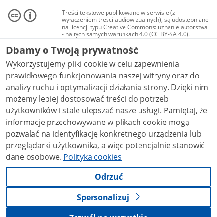
Treści tekstowe publikowane w serwisie (z
wyłączeniem treści audiowizualnych), są udostępniane
na licencji typu Creative Commons: uznanie autorstwa
- na tych samych warunkach 4.0 (CC BY-SA 4.0).
Materiały audiowizualne, w tym zdjęcia, materiały
Dbamy o Twoją prywatność
audio i wideo, są udostępniane na licencji typu
Creative Commons: uznanie autorstwa użycie
Wykorzystujemy pliki cookie w celu zapewnienia
niekomercyjne - bez utworów zależnych 4.0 (CC BY-
NC-ND 4.0), o ile nie jest to stwierdzone inaczej.
prawidłowego funkcjonowania naszej witryny oraz do
analizy ruchu i optymalizacji działania strony. Dzięki nim
możemy lepiej dostosować treści do potrzeb
użytkowników i stale ulepszać nasze usługi. Pamiętaj, że
informacje przechowywane w plikach cookie mogą
pozwalać na identyfikację konkretnego urządzenia lub
przeglądarki użytkownika, a więc potencjalnie stanowić
dane osobowe.
Polityka cookies
Odrzuć
Spersonalizuj