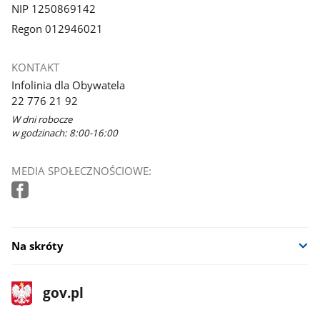
NIP 1250869142
Regon 012946021
KONTAKT
Infolinia dla Obywatela
22 776 21 92
W dni robocze
w godzinach: 8:00-16:00
MEDIA SPOŁECZNOŚCIOWE:
Na skróty
stopka
Strona
gov.pl
gov.pl
główna