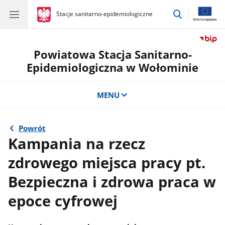
przejdź
gov.pl
Stacje sanitarno-epidemiologiczne
gov.pl
Stacje
do
sanitarno-
wyszukiwar
epidemiologiczne
Powiatowa Stacja Sanitarno-
Epidemiologiczna w Wołominie
MENU
Powrót
Kampania na rzecz
zdrowego miejsca pracy pt.
Bezpieczna i zdrowa praca w
epoce cyfrowej