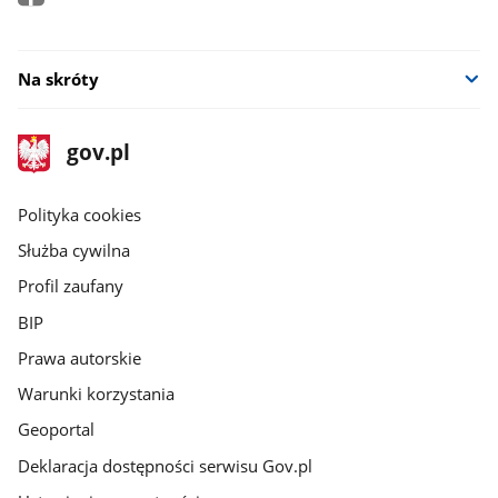
Na skróty
stopka
Strona
gov.pl
gov.pl
główna
gov.pl
Polityka cookies
Służba cywilna
Profil zaufany
BIP
Prawa autorskie
Warunki korzystania
Geoportal
Deklaracja dostępności serwisu Gov.pl