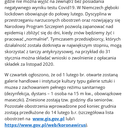
gdzie nie można wyjść na zewnątrz bez posiadania
negatywnego wyniku testu Covid19. W Niemczech głęboki
lockdown obowiązuje do połowy lutego. Dyscyplina w
przestrzeganiu narzuconych obostrzeń oraz rozwijający się
Narodowy Program Szczepień pozwolą zapanować nad
epidemią i zbliżyć się do dni, kiedy znów będziemy żyć i
pracować „normalnie”. Tymczasem przedsiębiorcy, których
działalność została dotknięta w największym stopniu, mogą
skorzystać z tarczy antykryzysowej, na przykład do 31
stycznia można składać wnioski o zwolnienie z opłacania
składek za listopad 2020.
W czwartek ogłoszono, że od 1 lutego br. otwarte zostaną
galerie handlowe i instytucje kultury typu galerie sztuki i
muzea z zachowaniem pełnego reżimu sanitarnego
(dezynfekcja, dystans – 1 osoba na 15 m kw., obowiązkowe
maseczki). Zniesione zostają tzw. godziny dla seniorów.
Pozostałe obostrzenia wprowadzone pod koniec grudnia
zostają przedłużone do 14 lutego b.r. (szczegółowa lista
obostrzeń na
www.gis.gov.pl
lub/i
https://www.gov.pl/web/koronawirus
).