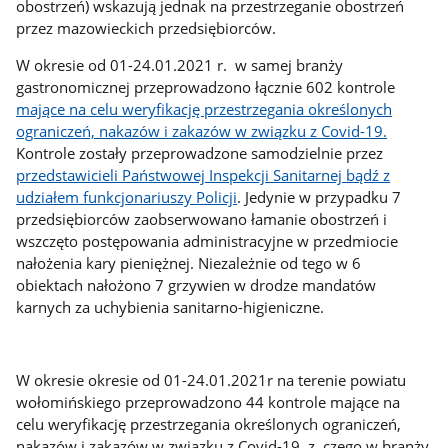
obostrzeń) wskazują jednak na przestrzeganie obostrzeń
przez mazowieckich przedsiębiorców.
W okresie od 01-24.01.2021 r. w samej branży
gastronomicznej przeprowadzono łącznie 602 kontrole
mające na celu weryfikację przestrzegania określonych
ograniczeń, nakazów i zakazów w związku z Covid-19.
Kontrole zostały przeprowadzone samodzielnie przez
przedstawicieli Państwowej Inspekcji Sanitarnej bądź z
udziałem funkcjonariuszy Policji
. Jedynie w przypadku 7
przedsiębiorców zaobserwowano łamanie obostrzeń i
wszczęto postępowania administracyjne w przedmiocie
nałożenia kary pieniężnej. Niezależnie od tego w 6
obiektach nałożono 7 grzywien w drodze mandatów
karnych za uchybienia sanitarno-higieniczne.
W okresie okresie od 01-24.01.2021r na terenie powiatu
wołomińskiego przeprowadzono 44 kontrole mające na
celu weryfikację przestrzegania określonych ograniczeń,
nakazów i zakazów w związku z Covid-19, z czego w branży