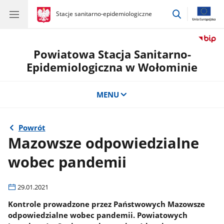
przejdź
gov.pl
Stacje sanitarno-epidemiologiczne
gov.pl
Stacje
do
sanitarno-
wyszukiwar
epidemiologiczne
Powiatowa Stacja Sanitarno-
Epidemiologiczna w Wołominie
MENU
Powrót
Mazowsze odpowiedzialne
wobec pandemii
29.01.2021
Kontrole prowadzone przez Państwowych Mazowsze
odpowiedzialne wobec pandemii. Powiatowych