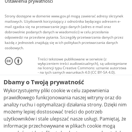
Ustawienia prywatności
Strony dostępne w domenie www.gov.pl mogą zawierać adresy skrzynek
mailowych. Użytkownik korzystający z odnośnika będącego adresem e-
mail zgadza się na przetwarzanie jego danych (adres e-mail oraz
dobrowolnie podanych danych w wiadomości) w celu przesłania
odpowiedzi na przesłane pytania. Szczegóły przetwarzania danych przez
każdą z jednostek znajdują się w ich politykach przetwarzania danych
osobowych.
Treści tekstowe publikowane w serwisie (z
wyłączeniem treści audiowizualnych), są udostępniane
na licencji typu Creative Commons: uznanie autorstwa
- na tych samych warunkach 4.0 (CC BY-SA 4.0).
Materiały audiowizualne, w tym zdjęcia, materiały
Dbamy o Twoją prywatność
audio i wideo, są udostępniane na licencji typu
Creative Commons: uznanie autorstwa użycie
Wykorzystujemy pliki cookie w celu zapewnienia
niekomercyjne - bez utworów zależnych 4.0 (CC BY-
NC-ND 4.0), o ile nie jest to stwierdzone inaczej.
prawidłowego funkcjonowania naszej witryny oraz do
analizy ruchu i optymalizacji działania strony. Dzięki nim
możemy lepiej dostosować treści do potrzeb
użytkowników i stale ulepszać nasze usługi. Pamiętaj, że
informacje przechowywane w plikach cookie mogą