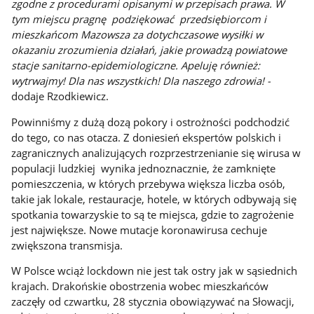
zgodne z procedurami opisanymi w przepisach prawa. W
tym miejscu pragnę podziękować przedsiębiorcom i
mieszkańcom Mazowsza za dotychczasowe wysiłki w
okazaniu zrozumienia działań, jakie prowadzą powiatowe
stacje sanitarno-epidemiologiczne. Apeluję również:
wytrwajmy! Dla nas wszystkich! Dla naszego zdrowia! -
dodaje Rzodkiewicz.
Powinniśmy z dużą dozą pokory i ostrożności podchodzić
do tego, co nas otacza. Z doniesień ekspertów polskich i
zagranicznych analizujących rozprzestrzenianie się wirusa w
populacji ludzkiej wynika jednoznacznie, że zamknięte
pomieszczenia, w których przebywa większa liczba osób,
takie jak lokale, restauracje, hotele, w których odbywają się
spotkania towarzyskie to są te miejsca, gdzie to zagrożenie
jest największe. Nowe mutacje koronawirusa cechuje
zwiększona transmisja.
W Polsce wciąż lockdown nie jest tak ostry jak w sąsiednich
krajach. Drakońskie obostrzenia wobec mieszkańców
zaczęły od czwartku, 28 stycznia obowiązywać na Słowacji,