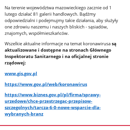
Na terenie województwa mazowieckiego zacznie od 1
lutego działać 81 galerii handlowych. Bądźmy
odpowiedzialni i podejmujmy takie działania, aby służyły
one zdrowiu naszemu i naszych bliskich - sąsiadów,
znajomych, współmieszkańców.
Wszelkie aktualne informacje na temat koronawirusa
są
aktualizowane i dostępne na stronach Głównego
Inspektoratu Sanitarnego i na oficjalnej stronie
rządowej:
www.gis.gov.pl
https://www.gov.pl/web/koronawirus
https://www.biznes.gov.pl/pl/firma/sprawy-
urzedowe/chce-przestrzegac-przepisow-
szczegolnych/tarcza-6-0-nowe-wsparcie-dla-
wybranych-branz