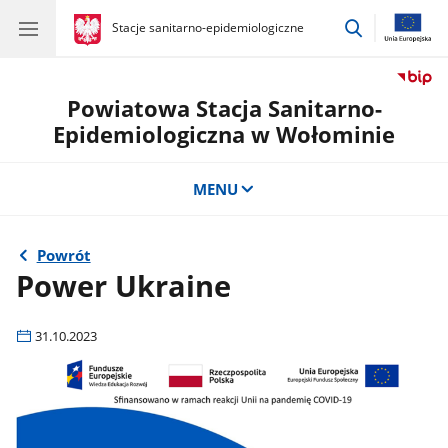
przejdź
gov.pl
Stacje sanitarno-epidemiologiczne
gov.pl
Stacje
do
sanitarno-
wyszukiwar
epidemiologiczne
Powiatowa Stacja Sanitarno-
Epidemiologiczna w Wołominie
MENU
Powrót
Power Ukraine
31.10.2023