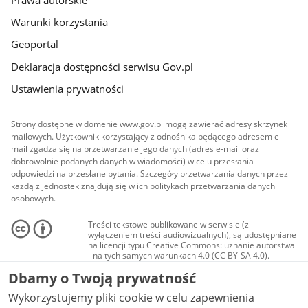
Warunki korzystania
Geoportal
Deklaracja dostępności serwisu Gov.pl
Ustawienia prywatności
Strony dostępne w domenie www.gov.pl mogą zawierać adresy skrzynek
mailowych. Użytkownik korzystający z odnośnika będącego adresem e-
mail zgadza się na przetwarzanie jego danych (adres e-mail oraz
dobrowolnie podanych danych w wiadomości) w celu przesłania
odpowiedzi na przesłane pytania. Szczegóły przetwarzania danych przez
każdą z jednostek znajdują się w ich politykach przetwarzania danych
osobowych.
Treści tekstowe publikowane w serwisie (z
wyłączeniem treści audiowizualnych), są udostępniane
na licencji typu Creative Commons: uznanie autorstwa
- na tych samych warunkach 4.0 (CC BY-SA 4.0).
Materiały audiowizualne, w tym zdjęcia, materiały
Dbamy o Twoją prywatność
audio i wideo, są udostępniane na licencji typu
Creative Commons: uznanie autorstwa użycie
Wykorzystujemy pliki cookie w celu zapewnienia
niekomercyjne - bez utworów zależnych 4.0 (CC BY-
NC-ND 4.0), o ile nie jest to stwierdzone inaczej.