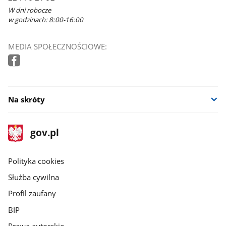
W dni robocze
w godzinach: 8:00-16:00
MEDIA SPOŁECZNOŚCIOWE:
Na skróty
stopka
Strona
gov.pl
gov.pl
główna
gov.pl
Polityka cookies
Służba cywilna
Profil zaufany
BIP
Prawa autorskie