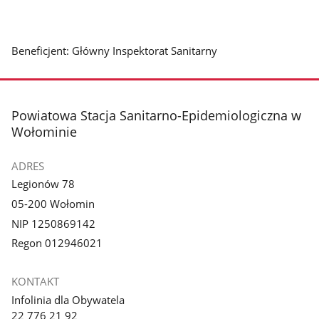
Beneficjent: Główny Inspektorat Sanitarny
stopka
Powiatowa Stacja Sanitarno-Epidemiologiczna w
Wołominie
ADRES
Legionów 78
05-200 Wołomin
NIP 1250869142
Regon 012946021
KONTAKT
Infolinia dla Obywatela
22 776 21 92