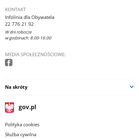
KONTAKT
Infolinia dla Obywatela
22 776 21 92
W dni robocze
w godzinach: 8:00-16:00
MEDIA SPOŁECZNOŚCIOWE:
Na skróty
stopka
Strona
gov.pl
gov.pl
główna
gov.pl
Polityka cookies
Służba cywilna