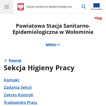
przejdź
gov.pl
Stacje sanitarno-epidemiologiczne
gov.pl
Stacje
do
sanitarno-
wyszukiwar
epidemiologiczne
Powiatowa Stacja Sanitarno-
Epidemiologiczna w Wołominie
MENU
Powrót
Sekcja Higieny Pracy
Kontakt
Zadania Sekcji
Zakres Kontroli
Środowisko Pracy