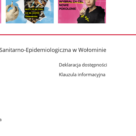
Pokaż
Pokaż
zdjęcie
zdjęcie
2
3
z
z
 Sanitarno-Epidemiologiczna w Wołominie
galerii.
galerii.
Deklaracja dostępności
Klauzula informacyjna
a