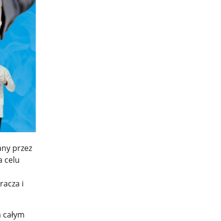
any przez
 celu
acza i
a całym