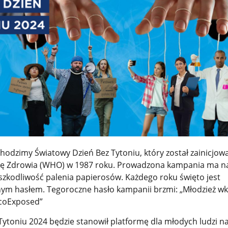
hodzimy Światowy Dzień Bez Tytoniu, który został zainicjow
ję Zdrowia (WHO) w 1987 roku. Prowadzona kampania ma na
szkodliwość palenia papierosów. Każdego roku święto jest
m hasłem. Tegoroczne hasło kampanii brzmi: „Młodzież wkr
ccoExposed”
Tytoniu 2024 będzie stanowił platformę dla młodych ludzi n