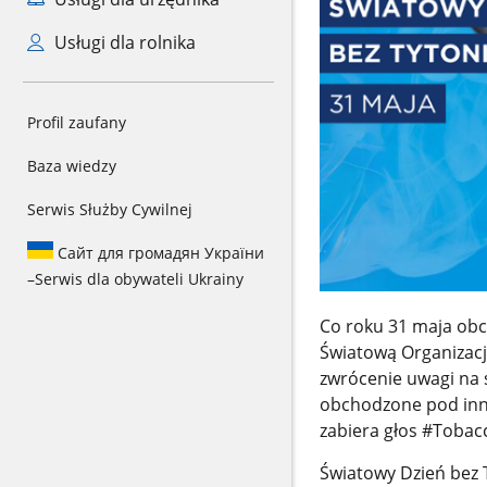
Usługi dla rolnika
Profil zaufany
Baza wiedzy
Serwis Służby Cywilnej
Сайт для громадян України
–
Serwis dla obywateli Ukrainy
Co roku 31 maja obc
Światową Organizac
zwrócenie uwagi na 
obchodzone pod inny
zabiera głos #Toba
Światowy Dzień bez 