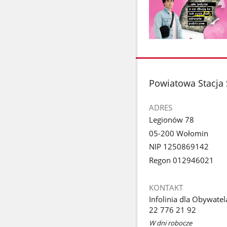
Pokaż
zdjęcie
1
z
stopka
Powiatowa Stacja
galerii.
ADRES
Legionów 78
05-200 Wołomin
NIP 1250869142
Regon 012946021
KONTAKT
Infolinia dla Obywatel
22 776 21 92
W dni robocze