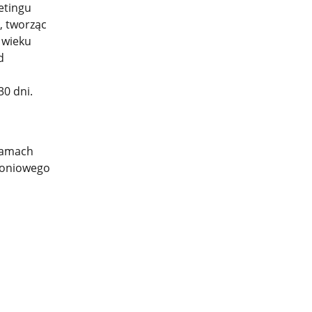
etingu
, tworząc
w wieku
d
30 dni.
 ramach
toniowego