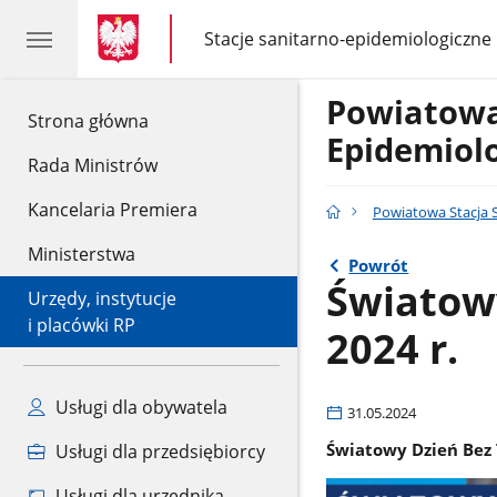
gov.pl
gov.pl
Stacje sanitarno-epidemiologiczne
gov.pl
Stacje
sanitarno-
epidemiologiczne
Powiatowa
gov.pl
Strona główna
Epidemiol
Rada Ministrów
Kancelaria Premiera
Powiatowa Stacja 
Ministerstwa
Powrót
Światowy
Urzędy, instytucje
i placówki RP
2024 r.
Usługi dla obywatela
31.05.2024
Światowy Dzień Bez 
Usługi dla przedsiębiorcy
Usługi dla urzędnika