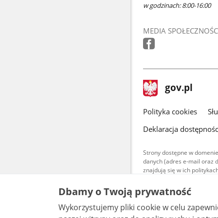
w godzinach: 8:00-16:00
MEDIA SPOŁECZNOŚC
stopka
Strona
gov.pl
gov.pl
główna
gov.pl
Polityka cookies
Sł
Deklaracja dostępnośc
Strony dostępne w domenie
danych (adres e-mail oraz 
znajdują się w ich polityk
Treści teksto
Dbamy o Twoją prywatność
udostępniane
warunkach 4.0
Wykorzystujemy pliki cookie w celu zapewn
są udostępni
bez utworów z