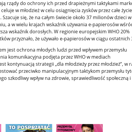
wają rządy do ochrony ich przed drapieżnymi taktykami mark
celuje w młodzież w celu osiągnięcia zysków przez całe życie
. Szacuje się, że na całym świecie około 37 milionów dzieci 
niu, a w wielu krajach wskaźnik używania e-papierosów wśró
ższa wskaźnik dorosłych. W regionie europejskim WHO 20%
tków przyznało, że używało e-papierosów w ciągu ostatnich 
m jest ochrona młodych ludzi przed wpływem przemysłu
nia komunikacyjna podjęta przez WHO w mediach
st kontynuacją strategii „dla młodzieży przez młodzież”, w
otestować przeciwko manipulacyjnym taktykom przemysłu ty
ego szkodliwy wpływ na zdrowie, sprawiedliwość społeczną i