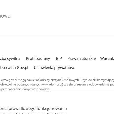
IOWE:
użba cywilna
Profil zaufany
BIP
Prawa autorskie
Warunki
i serwisu Gov.pl
Ustawienia prywatności
 www.gov.pl mogą zawierać adresy skrzynek mailowych. Użytkownik korzystający
dobrowolnie podanych danych w wiadomości) w celu przesłania odpowiedzi na prz
ach przetwarzania danych osobowych.
we publikowane w serwisie (z wyłączeniem treści audiowizualnych), są
 na licencji typu Creative Commons: uznanie autorstwa - na tych samych
 (CC BY-SA 4.0). Materiały audiowizualne, w tym zdjęcia, materiały audio i wideo
ienia prawidłowego funkcjonowania
ane na licencji typu Creative Commons: uznanie autorstwa użycie niekomercyjne 
ależnych 4.0 (CC BY-NC-ND 4.0), o ile nie jest to stwierdzone inaczej.