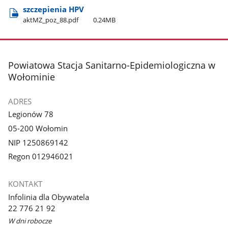
szczepienia HPV
aktMZ​_poz​_88.pdf
0.24MB
stopka
Powiatowa Stacja Sanitarno-Epidemiologiczna w
Wołominie
ADRES
Legionów 78
05-200 Wołomin
NIP 1250869142
Regon 012946021
KONTAKT
Infolinia dla Obywatela
22 776 21 92
W dni robocze