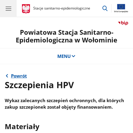
przejdź
gov.pl
Stacje sanitarno-epidemiologiczne
gov.pl
Stacje
do
sanitarno-
wyszukiwar
epidemiologiczne
Powiatowa Stacja Sanitarno-
Epidemiologiczna w Wołominie
MENU
Powrót
Szczepienia HPV
Wykaz zalecanych szczepień ochronnych, dla których
zakup szczepionek został objęty finansowaniem.
Materiały