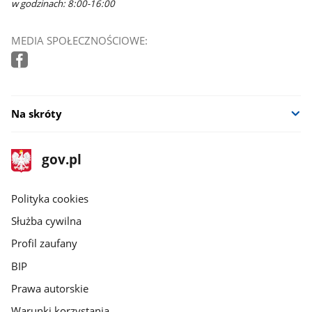
w godzinach: 8:00-16:00
MEDIA SPOŁECZNOŚCIOWE:
Na skróty
stopka
Strona
gov.pl
gov.pl
główna
gov.pl
Polityka cookies
Służba cywilna
Profil zaufany
BIP
Prawa autorskie
Warunki korzystania