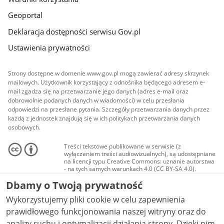
Geoportal
Deklaracja dostępności serwisu Gov.pl
Ustawienia prywatności
Strony dostępne w domenie www.gov.pl mogą zawierać adresy skrzynek
mailowych. Użytkownik korzystający z odnośnika będącego adresem e-
mail zgadza się na przetwarzanie jego danych (adres e-mail oraz
dobrowolnie podanych danych w wiadomości) w celu przesłania
odpowiedzi na przesłane pytania. Szczegóły przetwarzania danych przez
każdą z jednostek znajdują się w ich politykach przetwarzania danych
osobowych.
Treści tekstowe publikowane w serwisie (z
wyłączeniem treści audiowizualnych), są udostępniane
na licencji typu Creative Commons: uznanie autorstwa
- na tych samych warunkach 4.0 (CC BY-SA 4.0).
Materiały audiowizualne, w tym zdjęcia, materiały
Dbamy o Twoją prywatność
audio i wideo, są udostępniane na licencji typu
Creative Commons: uznanie autorstwa użycie
Wykorzystujemy pliki cookie w celu zapewnienia
niekomercyjne - bez utworów zależnych 4.0 (CC BY-
NC-ND 4.0), o ile nie jest to stwierdzone inaczej.
prawidłowego funkcjonowania naszej witryny oraz do
analizy ruchu i optymalizacji działania strony. Dzięki nim