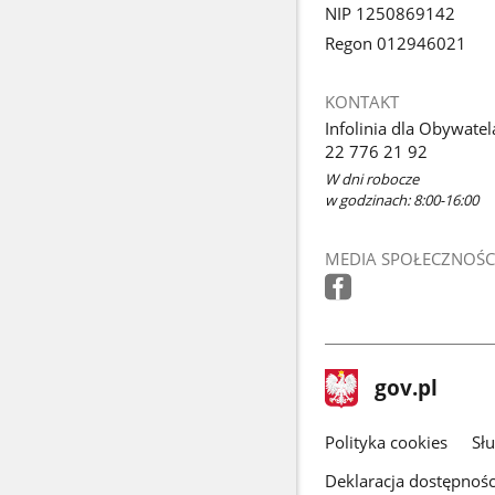
NIP 1250869142
Regon 012946021
KONTAKT
Infolinia dla Obywatel
22 776 21 92
W dni robocze
w godzinach: 8:00-16:00
MEDIA SPOŁECZNOŚC
stopka
Strona
gov.pl
gov.pl
główna
gov.pl
Polityka cookies
Sł
Deklaracja dostępnośc