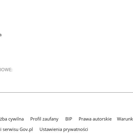
a
IOWE:
użba cywilna
Profil zaufany
BIP
Prawa autorskie
Warunki
i serwisu Gov.pl
Ustawienia prywatności