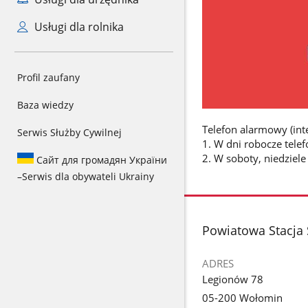
Usługi dla rolnika
Profil zaufany
Baza wiedzy
Telefon alarmowy (int
Serwis Służby Cywilnej
1. W dni robocze tele
2. W soboty, niedziel
Сайт для громадян України
–
Serwis dla obywateli Ukrainy
stopka
Powiatowa Stacja
ADRES
Legionów 78
05-200 Wołomin