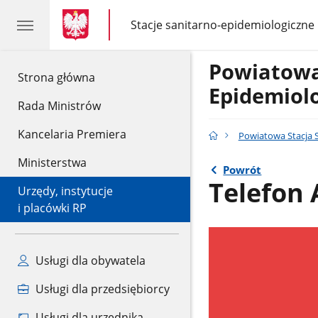
gov.pl
gov.pl
Stacje sanitarno-epidemiologiczne
gov.pl
Stacje
sanitarno-
epidemiologiczne
Powiatowa
gov.pl
Strona główna
Epidemiol
Rada Ministrów
Kancelaria Premiera
Powiatowa Stacja 
Ministerstwa
Powrót
Telefon
Urzędy, instytucje
i placówki RP
Usługi dla obywatela
Usługi dla przedsiębiorcy
Usługi dla urzędnika