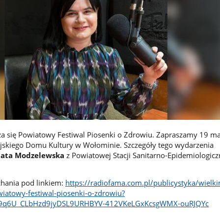
ża się Powiatowy Festiwal Piosenki o Zdrowiu. Zapraszamy 19 ma
ejskiego Domu Kultury w Wołominie. Szczegóły tego wydarzenia
ata Modzelewska
z Powiatowej Stacji Sanitarno-Epidemiologicz
hania pod linkiem:
https://radiofama.com.pl/publicystyka/wielki
wiatowy-festiwal-piosenki-o-zdrowiu?
h9q6U_CLbHzd9jyDSL9URHBYV-412VKeLGxKcsgWMX-ouRJQYc