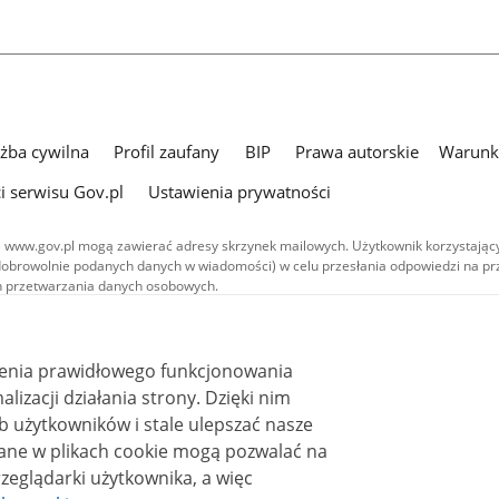
użba cywilna
Profil zaufany
BIP
Prawa autorskie
Warunki
i serwisu Gov.pl
Ustawienia prywatności
 www.gov.pl mogą zawierać adresy skrzynek mailowych. Użytkownik korzystający
dobrowolnie podanych danych w wiadomości) w celu przesłania odpowiedzi na prz
ach przetwarzania danych osobowych.
we publikowane w serwisie (z wyłączeniem treści audiowizualnych), są
 na licencji typu Creative Commons: uznanie autorstwa - na tych samych
 (CC BY-SA 4.0). Materiały audiowizualne, w tym zdjęcia, materiały audio i wideo
ienia prawidłowego funkcjonowania
ane na licencji typu Creative Commons: uznanie autorstwa użycie niekomercyjne 
ależnych 4.0 (CC BY-NC-ND 4.0), o ile nie jest to stwierdzone inaczej.
i działania strony. Dzięki nim
 użytkowników i stale ulepszać nasze
zeglądarki użytkownika, a więc