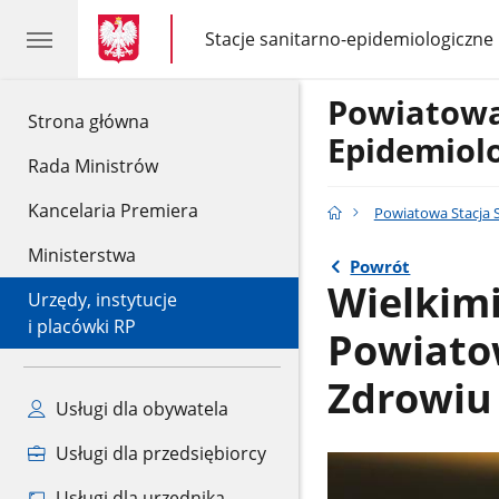
gov.pl
gov.pl
Stacje sanitarno-epidemiologiczne
gov.pl
Stacje
sanitarno-
epidemiologiczne
Powiatowa
gov.pl
Strona główna
Epidemiol
Rada Ministrów
Kancelaria Premiera
Powiatowa Stacja 
Ministerstwa
Powrót
Wielkimi
Urzędy, instytucje
i placówki RP
Powiatow
Zdrowiu
Usługi dla obywatela
Usługi dla przedsiębiorcy
Usługi dla urzędnika