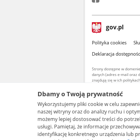
stopka
Strona
gov.pl
gov.pl
główna
gov.pl
Polityka cookies
Sł
Deklaracja dostępnośc
Strony dostępne w domenie
danych (adres e-mail oraz 
znajdują się w ich polityk
Treści teksto
Dbamy o Twoją prywatność
udostępniane
warunkach 4.0
Wykorzystujemy pliki cookie w celu zapewn
są udostępni
bez utworów z
naszej witryny oraz do analizy ruchu i optymalizacj
możemy lepiej dostosować treści do potrzeb
usługi. Pamiętaj, że informacje przechowywane w plikach cookie mogą pozwalać na
identyfikację konkretnego urządzenia lub pr