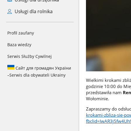
Usługi dla rolnika
Profil zaufany
Baza wiedzy
Serwis Służby Cywilnej
Сайт для громадян України
–
Serwis dla obywateli Ukrainy
Wielkimi krokami zbli
godzinie 10:00 do Mi
przedstawiła nam
Ren
Wołominie.
Zapraszamy do odsłuc
krokami-zbliza-sie-po
fbclid=IwAR3j5fw4U