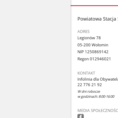
stopka
Powiatowa Stacja
ADRES
Legionów 78
05-200 Wołomin
NIP 1250869142
Regon 012946021
KONTAKT
Infolinia dla Obywatel
22 776 21 92
W dni robocze
w godzinach: 8:00-16:00
MEDIA SPOŁECZNOŚC