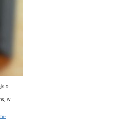
ja o
nej w
mi-