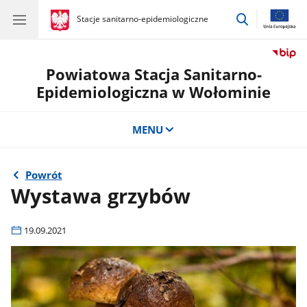
przejdź
gov.pl
Stacje sanitarno-epidemiologiczne
gov.pl
Stacje
do
sanitarno-
wyszukiwar
epidemiologiczne
Powiatowa Stacja Sanitarno-
Epidemiologiczna w Wołominie
MENU
Powrót
Wystawa grzybów
19.09.2021