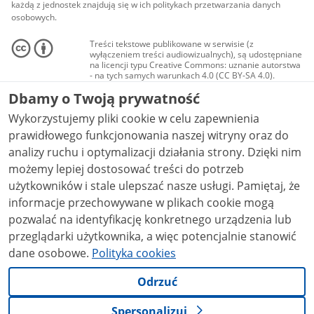
każdą z jednostek znajdują się w ich politykach przetwarzania danych
osobowych.
Treści tekstowe publikowane w serwisie (z
wyłączeniem treści audiowizualnych), są udostępniane
na licencji typu Creative Commons: uznanie autorstwa
- na tych samych warunkach 4.0 (CC BY-SA 4.0).
Materiały audiowizualne, w tym zdjęcia, materiały
Dbamy o Twoją prywatność
audio i wideo, są udostępniane na licencji typu
Creative Commons: uznanie autorstwa użycie
Wykorzystujemy pliki cookie w celu zapewnienia
niekomercyjne - bez utworów zależnych 4.0 (CC BY-
NC-ND 4.0), o ile nie jest to stwierdzone inaczej.
prawidłowego funkcjonowania naszej witryny oraz do
analizy ruchu i optymalizacji działania strony. Dzięki nim
możemy lepiej dostosować treści do potrzeb
użytkowników i stale ulepszać nasze usługi. Pamiętaj, że
informacje przechowywane w plikach cookie mogą
pozwalać na identyfikację konkretnego urządzenia lub
przeglądarki użytkownika, a więc potencjalnie stanowić
dane osobowe.
Polityka cookies
Odrzuć
Spersonalizuj