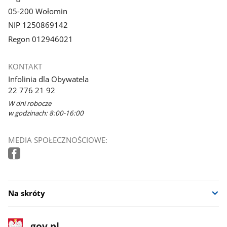
05-200 Wołomin
NIP 1250869142
Regon 012946021
KONTAKT
Infolinia dla Obywatela
22 776 21 92
W dni robocze
w godzinach: 8:00-16:00
MEDIA SPOŁECZNOŚCIOWE:
Na skróty
stopka
Strona
gov.pl