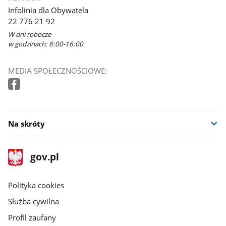
Infolinia dla Obywatela
22 776 21 92
W dni robocze
w godzinach: 8:00-16:00
MEDIA SPOŁECZNOŚCIOWE:
Na skróty
stopka
Strona
gov.pl
gov.pl
główna
gov.pl
Polityka cookies
Służba cywilna
Profil zaufany