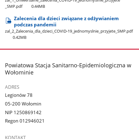
_SMP.pdf
0.44MB
Zalecenia dla dzieci związane z odżywianiem
podczas pandemii
zal​_2​_Zalecenia​_dla​_dzieci​_COVID-19​_jednomyslnie​_przyjete​_SMP.pdf
0.42MB
stopka
Powiatowa Stacja Sanitarno-Epidemiologiczna w
Wołominie
ADRES
Legionów 78
05-200 Wołomin
NIP 1250869142
Regon 012946021
KONTAKT