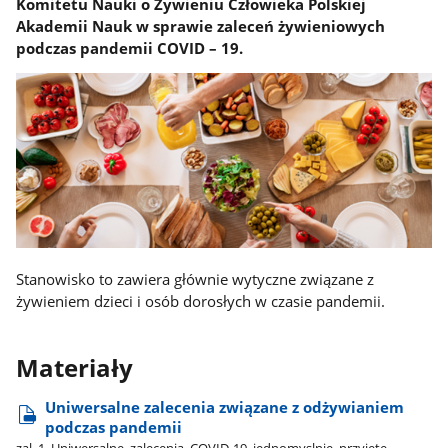
Komitetu Nauki o Żywieniu Człowieka Polskiej
Akademii Nauk w sprawie zaleceń żywieniowych
podczas pandemii COVID – 19.
Stanowisko to zawiera głównie wytyczne związane z
żywieniem dzieci i osób dorosłych w czasie pandemii.
Materiały
Uniwersalne zalecenia związane z odżywianiem
podczas pandemii
zal​_1​_Uniwersalne​_zalecenia​_COVID-19​_jednomyslnie​_przyjete​