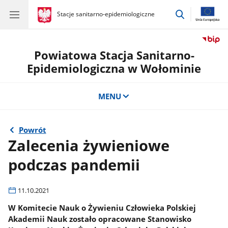
przejdź
gov.pl
Stacje sanitarno-epidemiologiczne
gov.pl
Stacje
do
sanitarno-
wyszukiwar
epidemiologiczne
Powiatowa Stacja Sanitarno-
Epidemiologiczna w Wołominie
MENU
Powrót
Zalecenia żywieniowe
podczas pandemii
11.10.2021
W Komitecie Nauk o Żywieniu Człowieka Polskiej
Akademii Nauk zostało opracowane Stanowisko