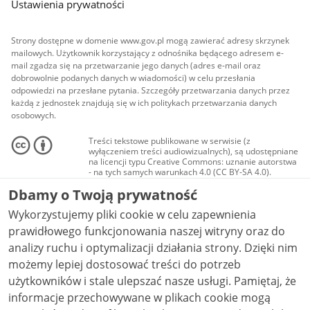
Ustawienia prywatności
Strony dostępne w domenie www.gov.pl mogą zawierać adresy skrzynek
mailowych. Użytkownik korzystający z odnośnika będącego adresem e-
mail zgadza się na przetwarzanie jego danych (adres e-mail oraz
dobrowolnie podanych danych w wiadomości) w celu przesłania
odpowiedzi na przesłane pytania. Szczegóły przetwarzania danych przez
każdą z jednostek znajdują się w ich politykach przetwarzania danych
osobowych.
Treści tekstowe publikowane w serwisie (z
wyłączeniem treści audiowizualnych), są udostępniane
na licencji typu Creative Commons: uznanie autorstwa
- na tych samych warunkach 4.0 (CC BY-SA 4.0).
Materiały audiowizualne, w tym zdjęcia, materiały
Dbamy o Twoją prywatność
audio i wideo, są udostępniane na licencji typu
Creative Commons: uznanie autorstwa użycie
Wykorzystujemy pliki cookie w celu zapewnienia
niekomercyjne - bez utworów zależnych 4.0 (CC BY-
NC-ND 4.0), o ile nie jest to stwierdzone inaczej.
prawidłowego funkcjonowania naszej witryny oraz do
analizy ruchu i optymalizacji działania strony. Dzięki nim
możemy lepiej dostosować treści do potrzeb
użytkowników i stale ulepszać nasze usługi. Pamiętaj, że
informacje przechowywane w plikach cookie mogą