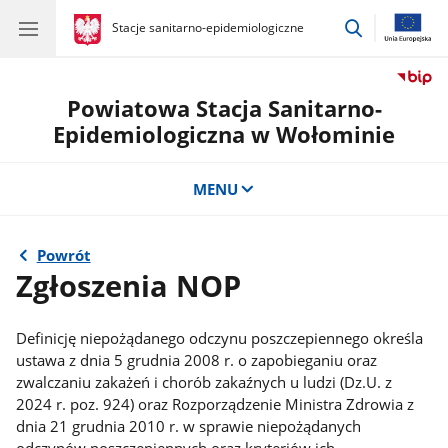
przejdź
gov.pl
Stacje sanitarno-epidemiologiczne
gov.pl
Stacje
do
sanitarno-
wyszukiwar
epidemiologiczne
Powiatowa Stacja Sanitarno-
Epidemiologiczna w Wołominie
MENU
Powrót
Zgłoszenia NOP
Definicję niepożądanego odczynu poszczepiennego określa
ustawa z dnia 5 grudnia 2008 r. o zapobieganiu oraz
zwalczaniu zakażeń i chorób zakaźnych u ludzi (Dz.U. z
2024 r. poz. 924) oraz Rozporządzenie Ministra Zdrowia z
dnia 21 grudnia 2010 r. w sprawie niepożądanych
odczynów poszczepiennych oraz kryteriów ich