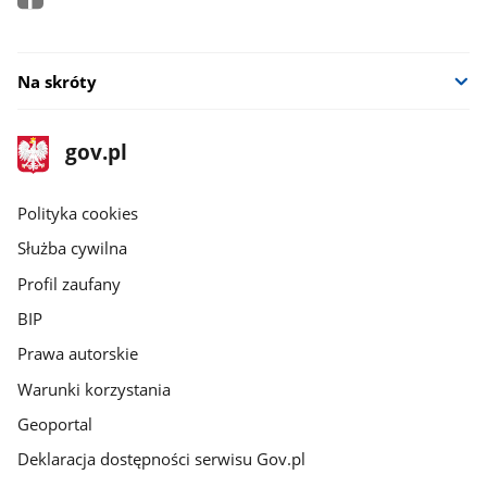
Na skróty
stopka
Strona
gov.pl
gov.pl
główna
gov.pl
Polityka cookies
Służba cywilna
Profil zaufany
BIP
Prawa autorskie
Warunki korzystania
Geoportal
Deklaracja dostępności serwisu Gov.pl