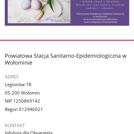
stopka
Powiatowa Stacja Sanitarno-Epidemiologiczna w
Wołominie
ADRES
Legionów 78
05-200 Wołomin
NIP 1250869142
Regon 012946021
KONTAKT
Infolinia dla Obywatela