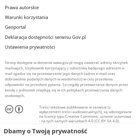
Prawa autorskie
Warunki korzystania
Geoportal
Deklaracja dostępności serwisu Gov.pl
Ustawienia prywatności
Strony dostępne w domenie www.gov.pl mogą zawierać adresy skrzynek
mailowych. Użytkownik korzystający z odnośnika będącego adresem e-
mail zgadza się na przetwarzanie jego danych (adres e-mail oraz
dobrowolnie podanych danych w wiadomości) w celu przesłania
odpowiedzi na przesłane pytania. Szczegóły przetwarzania danych przez
każdą z jednostek znajdują się w ich politykach przetwarzania danych
osobowych.
Treści tekstowe publikowane w serwisie (z
wyłączeniem treści audiowizualnych), są udostępniane
na licencji typu Creative Commons: uznanie autorstwa
- na tych samych warunkach 4.0 (CC BY-SA 4.0).
Materiały audiowizualne, w tym zdjęcia, materiały
Dbamy o Twoją prywatność
audio i wideo, są udostępniane na licencji typu
Creative Commons: uznanie autorstwa użycie