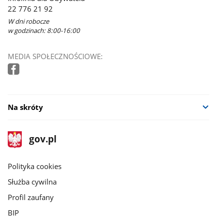
22 776 21 92
W dni robocze
w godzinach: 8:00-16:00
MEDIA SPOŁECZNOŚCIOWE:
Na skróty
stopka
Strona
gov.pl
gov.pl
główna
gov.pl
Polityka cookies
Służba cywilna
Profil zaufany
BIP