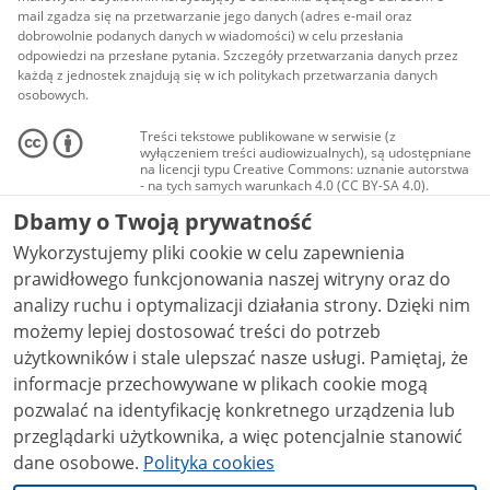
mail zgadza się na przetwarzanie jego danych (adres e-mail oraz
dobrowolnie podanych danych w wiadomości) w celu przesłania
odpowiedzi na przesłane pytania. Szczegóły przetwarzania danych przez
każdą z jednostek znajdują się w ich politykach przetwarzania danych
osobowych.
Treści tekstowe publikowane w serwisie (z
wyłączeniem treści audiowizualnych), są udostępniane
na licencji typu Creative Commons: uznanie autorstwa
- na tych samych warunkach 4.0 (CC BY-SA 4.0).
Materiały audiowizualne, w tym zdjęcia, materiały
Dbamy o Twoją prywatność
audio i wideo, są udostępniane na licencji typu
Creative Commons: uznanie autorstwa użycie
Wykorzystujemy pliki cookie w celu zapewnienia
niekomercyjne - bez utworów zależnych 4.0 (CC BY-
NC-ND 4.0), o ile nie jest to stwierdzone inaczej.
prawidłowego funkcjonowania naszej witryny oraz do
analizy ruchu i optymalizacji działania strony. Dzięki nim
możemy lepiej dostosować treści do potrzeb
użytkowników i stale ulepszać nasze usługi. Pamiętaj, że
informacje przechowywane w plikach cookie mogą
pozwalać na identyfikację konkretnego urządzenia lub
przeglądarki użytkownika, a więc potencjalnie stanowić
dane osobowe.
Polityka cookies