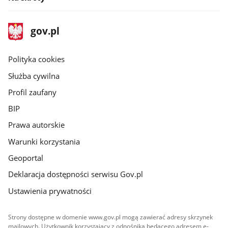
stopka
Strona
gov.pl
gov.pl
główna
gov.pl
Polityka cookies
Służba cywilna
Profil zaufany
BIP
Prawa autorskie
Warunki korzystania
Geoportal
Deklaracja dostępności serwisu Gov.pl
Ustawienia prywatności
Strony dostępne w domenie www.gov.pl mogą zawierać adresy skrzynek
mailowych. Użytkownik korzystający z odnośnika będącego adresem e-