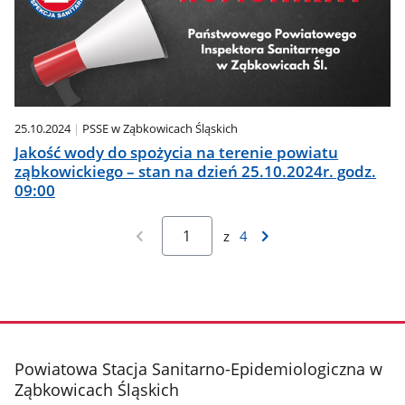
25.10.2024
PSSE w Ząbkowicach Śląskich
Jakość wody do spożycia na terenie powiatu
ząbkowickiego – stan na dzień 25.10.2024r. godz.
09:00
z
4
stopka
Powiatowa Stacja Sanitarno-Epidemiologiczna w
Ząbkowicach Śląskich