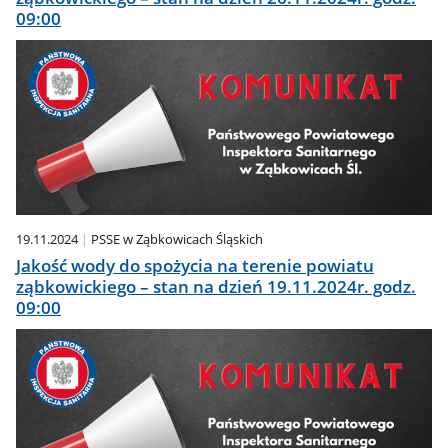
09:00
19.11.2024
PSSE w Ząbkowicach Śląskich
Jakość wody do spożycia na terenie powiatu
ząbkowickiego – stan na dzień 19.11.2024r. godz.
09:00