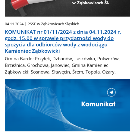
04.11.2024
PSSE w Ząbkowicach Śląskich
KOMUNIKAT nr 01/11/2024 z dnia 04.11.2024 r.
godz. 15.00 w sprawie przydatności wody do
spożycia dla odbiorców wody z wodociągu
Kamieniec Ząbkowicki
Gmina Bardo: Przyłęk, Dzbanów, Laskówka, Potworów,
Brzeźnica, Grochowa, Janowiec, Gmina Kamieniec
Ząbkowicki: Sosnowa, Sławęcin, Śrem, Topola, Ożary.