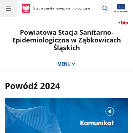
przejdź
gov.pl
Stacje sanitarno-epidemiologiczne
gov.pl
Stacje
do
sanitarno-
wyszukiwar
epidemiologiczne
Powiatowa Stacja Sanitarno-
Epidemiologiczna w Ząbkowicach
Śląskich
MENU
Powódź 2024