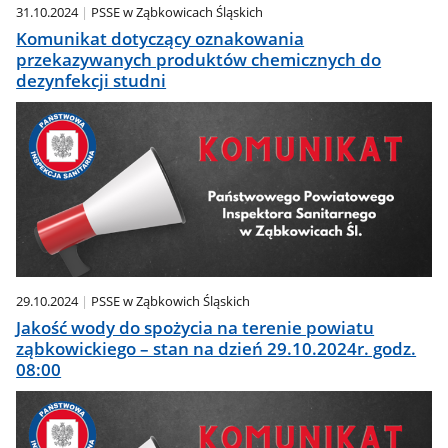
31.10.2024
PSSE w Ząbkowicach Śląskich
Komunikat dotyczący oznakowania
przekazywanych produktów chemicznych do
dezynfekcji studni
29.10.2024
PSSE w Ząbkowich Śląskich
Jakość wody do spożycia na terenie powiatu
ząbkowickiego – stan na dzień 29.10.2024r. godz.
08:00