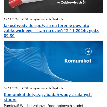
12.11.2024
PSSE w Ząbkowicach Śląskich
Jakość wody do spożycia na terenie powiatu
ząbkowickiego – stan na dzień 12.11.2024r. godz.
09:30
08.11.2024
PSSE w Ząbkowicach Śląskich
Komunikat dotyczący badań wody z zalanych
studni
Pamiętaj! Woda z zalanych/podtopionych studni