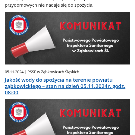
przydomowych nie nadaje się do spożycia.
05.11.2024
PSSE w Ząbkowicach Śląskich
Jakość wody do spożycia na terenie powiatu
ząbkowickiego – stan na dzień 05.11.2024r. godz.
08:00