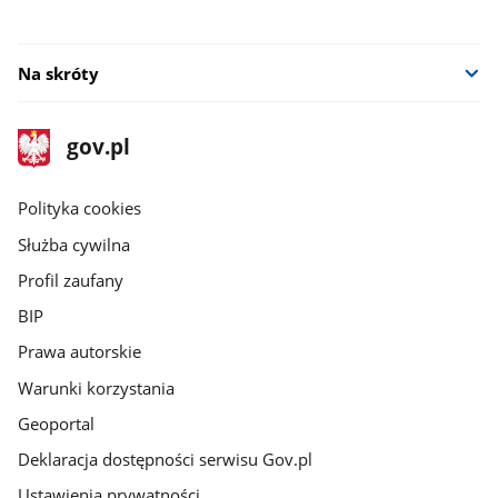
Na skróty
stopka
Strona
gov.pl
gov.pl
główna
gov.pl
Polityka cookies
Służba cywilna
Profil zaufany
BIP
Prawa autorskie
Warunki korzystania
Geoportal
Deklaracja dostępności serwisu Gov.pl
Ustawienia prywatności