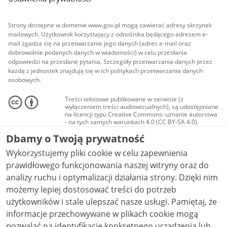
Strony dostępne w domenie www.gov.pl mogą zawierać adresy skrzynek
mailowych. Użytkownik korzystający z odnośnika będącego adresem e-
mail zgadza się na przetwarzanie jego danych (adres e-mail oraz
dobrowolnie podanych danych w wiadomości) w celu przesłania
odpowiedzi na przesłane pytania. Szczegóły przetwarzania danych przez
każdą z jednostek znajdują się w ich politykach przetwarzania danych
osobowych.
Treści tekstowe publikowane w serwisie (z
wyłączeniem treści audiowizualnych), są udostępniane
na licencji typu Creative Commons: uznanie autorstwa
- na tych samych warunkach 4.0 (CC BY-SA 4.0).
Materiały audiowizualne, w tym zdjęcia, materiały
Dbamy o Twoją prywatność
audio i wideo, są udostępniane na licencji typu
Creative Commons: uznanie autorstwa użycie
Wykorzystujemy pliki cookie w celu zapewnienia
niekomercyjne - bez utworów zależnych 4.0 (CC BY-
NC-ND 4.0), o ile nie jest to stwierdzone inaczej.
prawidłowego funkcjonowania naszej witryny oraz do
analizy ruchu i optymalizacji działania strony. Dzięki nim
możemy lepiej dostosować treści do potrzeb
użytkowników i stale ulepszać nasze usługi. Pamiętaj, że
informacje przechowywane w plikach cookie mogą
pozwalać na identyfikację konkretnego urządzenia lub