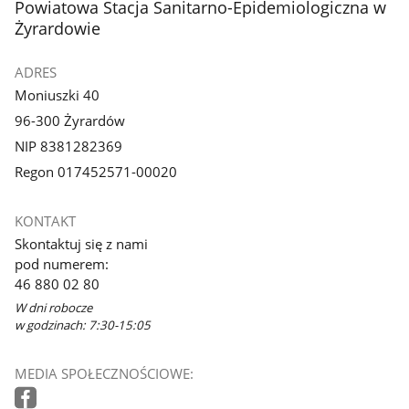
stopka
Powiatowa Stacja Sanitarno-Epidemiologiczna w
Żyrardowie
ADRES
Moniuszki 40
96-300 Żyrardów
NIP 8381282369
Regon 017452571-00020
KONTAKT
Skontaktuj się z nami
pod numerem:
46 880 02 80
W dni robocze
w godzinach: 7:30-15:05
MEDIA SPOŁECZNOŚCIOWE: