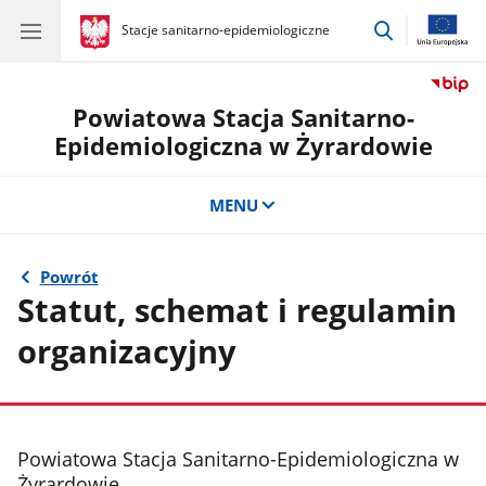
przejdź
gov.pl
Stacje sanitarno-epidemiologiczne
gov.pl
Stacje
do
sanitarno-
wyszukiwar
epidemiologiczne
Powiatowa Stacja Sanitarno-
Epidemiologiczna w Żyrardowie
MENU
Powrót
Statut, schemat i regulamin
organizacyjny
stopka
Powiatowa Stacja Sanitarno-Epidemiologiczna w
Żyrardowie