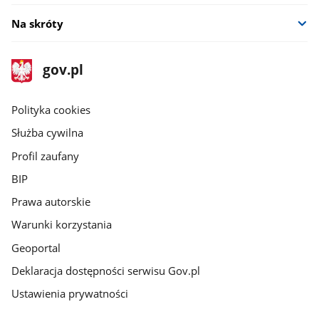
Na skróty
stopka
Strona
gov.pl
gov.pl
główna
gov.pl
Polityka cookies
Służba cywilna
Profil zaufany
BIP
Prawa autorskie
Warunki korzystania
Geoportal
Deklaracja dostępności serwisu Gov.pl
Ustawienia prywatności