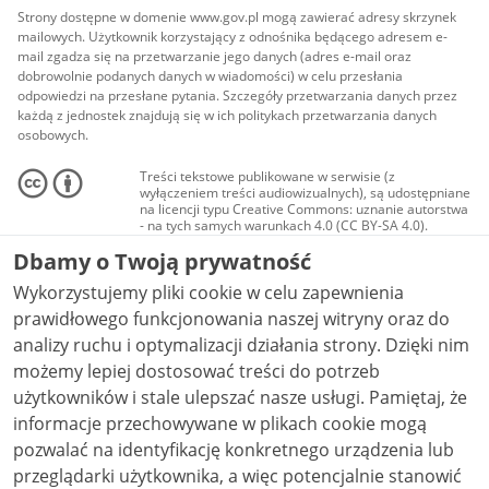
Strony dostępne w domenie www.gov.pl mogą zawierać adresy skrzynek
mailowych. Użytkownik korzystający z odnośnika będącego adresem e-
mail zgadza się na przetwarzanie jego danych (adres e-mail oraz
dobrowolnie podanych danych w wiadomości) w celu przesłania
odpowiedzi na przesłane pytania. Szczegóły przetwarzania danych przez
każdą z jednostek znajdują się w ich politykach przetwarzania danych
osobowych.
Treści tekstowe publikowane w serwisie (z
wyłączeniem treści audiowizualnych), są udostępniane
na licencji typu Creative Commons: uznanie autorstwa
- na tych samych warunkach 4.0 (CC BY-SA 4.0).
Materiały audiowizualne, w tym zdjęcia, materiały
Dbamy o Twoją prywatność
audio i wideo, są udostępniane na licencji typu
Creative Commons: uznanie autorstwa użycie
Wykorzystujemy pliki cookie w celu zapewnienia
niekomercyjne - bez utworów zależnych 4.0 (CC BY-
NC-ND 4.0), o ile nie jest to stwierdzone inaczej.
prawidłowego funkcjonowania naszej witryny oraz do
analizy ruchu i optymalizacji działania strony. Dzięki nim
możemy lepiej dostosować treści do potrzeb
użytkowników i stale ulepszać nasze usługi. Pamiętaj, że
informacje przechowywane w plikach cookie mogą
pozwalać na identyfikację konkretnego urządzenia lub
przeglądarki użytkownika, a więc potencjalnie stanowić