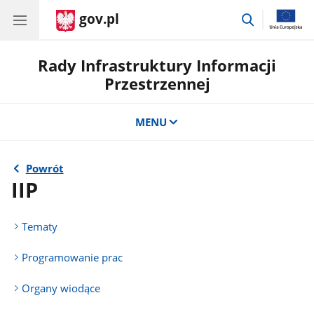
gov.pl
przejdź
do
wyszukiwar
Rady Infrastruktury Informacji
Przestrzennej
MENU
Powrót
IIP
Tematy
Programowanie prac
Organy wiodące