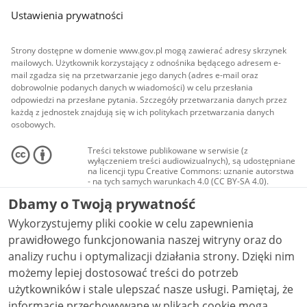
Ustawienia prywatności
Strony dostępne w domenie www.gov.pl mogą zawierać adresy skrzynek
mailowych. Użytkownik korzystający z odnośnika będącego adresem e-
mail zgadza się na przetwarzanie jego danych (adres e-mail oraz
dobrowolnie podanych danych w wiadomości) w celu przesłania
odpowiedzi na przesłane pytania. Szczegóły przetwarzania danych przez
każdą z jednostek znajdują się w ich politykach przetwarzania danych
osobowych.
Treści tekstowe publikowane w serwisie (z
wyłączeniem treści audiowizualnych), są udostępniane
na licencji typu Creative Commons: uznanie autorstwa
- na tych samych warunkach 4.0 (CC BY-SA 4.0).
Materiały audiowizualne, w tym zdjęcia, materiały
Dbamy o Twoją prywatność
audio i wideo, są udostępniane na licencji typu
Creative Commons: uznanie autorstwa użycie
Wykorzystujemy pliki cookie w celu zapewnienia
niekomercyjne - bez utworów zależnych 4.0 (CC BY-
NC-ND 4.0), o ile nie jest to stwierdzone inaczej.
prawidłowego funkcjonowania naszej witryny oraz do
analizy ruchu i optymalizacji działania strony. Dzięki nim
możemy lepiej dostosować treści do potrzeb
użytkowników i stale ulepszać nasze usługi. Pamiętaj, że
informacje przechowywane w plikach cookie mogą