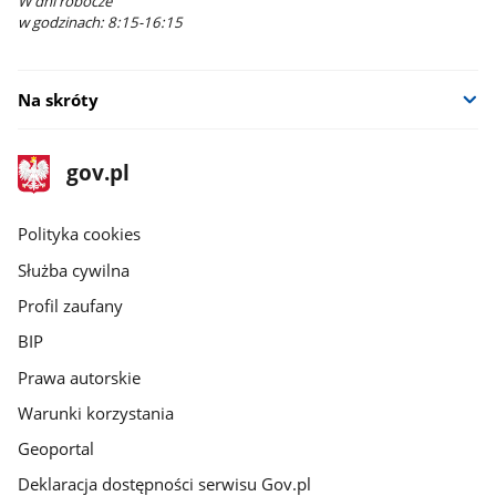
W dni robocze
w godzinach: 8:15-16:15
Na skróty
stopka
Strona
gov.pl
gov.pl
główna
gov.pl
Polityka cookies
Służba cywilna
Profil zaufany
BIP
Prawa autorskie
Warunki korzystania
Geoportal
Deklaracja dostępności serwisu Gov.pl