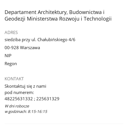
stopka
Departament Architektury, Budownictwa i
Geodezji Ministerstwa Rozwoju i Technologii
ADRES
siedziba przy ul. Chałubińskiego 4/6
00-928 Warszawa
NIP
Regon
KONTAKT
Skontaktuj się z nami
pod numerem:
48225631332 ; 225631329
W dni robocze
w godzinach: 8:15-16:15