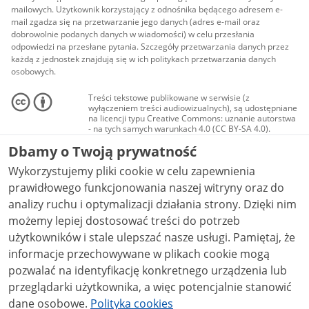
mailowych. Użytkownik korzystający z odnośnika będącego adresem e-
mail zgadza się na przetwarzanie jego danych (adres e-mail oraz
dobrowolnie podanych danych w wiadomości) w celu przesłania
odpowiedzi na przesłane pytania. Szczegóły przetwarzania danych przez
każdą z jednostek znajdują się w ich politykach przetwarzania danych
osobowych.
Treści tekstowe publikowane w serwisie (z
wyłączeniem treści audiowizualnych), są udostępniane
na licencji typu Creative Commons: uznanie autorstwa
- na tych samych warunkach 4.0 (CC BY-SA 4.0).
Materiały audiowizualne, w tym zdjęcia, materiały
Dbamy o Twoją prywatność
audio i wideo, są udostępniane na licencji typu
Creative Commons: uznanie autorstwa użycie
Wykorzystujemy pliki cookie w celu zapewnienia
niekomercyjne - bez utworów zależnych 4.0 (CC BY-
NC-ND 4.0), o ile nie jest to stwierdzone inaczej.
prawidłowego funkcjonowania naszej witryny oraz do
analizy ruchu i optymalizacji działania strony. Dzięki nim
możemy lepiej dostosować treści do potrzeb
użytkowników i stale ulepszać nasze usługi. Pamiętaj, że
informacje przechowywane w plikach cookie mogą
pozwalać na identyfikację konkretnego urządzenia lub
przeglądarki użytkownika, a więc potencjalnie stanowić
dane osobowe.
Polityka cookies