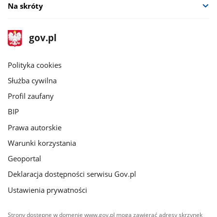
Na skróty
stopka
Strona
gov.pl
gov.pl
główna
gov.pl
Polityka cookies
Służba cywilna
Profil zaufany
BIP
Prawa autorskie
Warunki korzystania
Geoportal
Deklaracja dostępności serwisu Gov.pl
Ustawienia prywatności
Strony dostępne w domenie www.gov.pl mogą zawierać adresy skrzynek