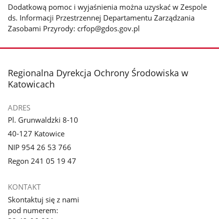
Dodatkową pomoc i wyjaśnienia można uzyskać w Zespole
ds. Informacji Przestrzennej Departamentu Zarządzania
Zasobami Przyrody: crfop@gdos.gov.pl
stopka
Regionalna Dyrekcja Ochrony Środowiska w
Katowicach
ADRES
Pl. Grunwaldzki 8-10
40-127 Katowice
NIP 954 26 53 766
Regon 241 05 19 47
KONTAKT
Skontaktuj się z nami
pod numerem: