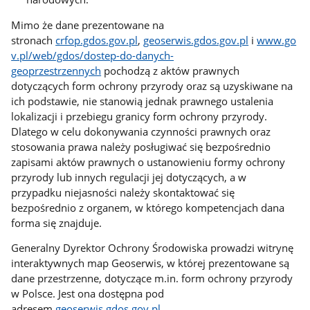
Mimo że dane prezentowane na
stronach
crfop.gdos.gov.pl
,
geoserwis.gdos.gov.pl
i
www.go
v.pl/web/gdos/dostep-do-danych-
geoprzestrzennych
pochodzą z aktów prawnych
dotyczących form ochrony przyrody oraz są uzyskiwane na
ich podstawie, nie stanowią jednak prawnego ustalenia
lokalizacji i przebiegu granicy form ochrony przyrody.
Dlatego w celu dokonywania czynności prawnych oraz
stosowania prawa należy posługiwać się bezpośrednio
zapisami aktów prawnych o ustanowieniu formy ochrony
przyrody lub innych regulacji jej dotyczących, a w
przypadku niejasności należy skontaktować się
bezpośrednio z organem, w którego kompetencjach dana
forma się znajduje.
Generalny Dyrektor Ochrony Środowiska prowadzi witrynę
interaktywnych map Geoserwis, w której prezentowane są
dane przestrzenne, dotyczące m.in. form ochrony przyrody
w Polsce. Jest ona dostępna pod
adresem
geoserwis.gdos.gov.pl
.