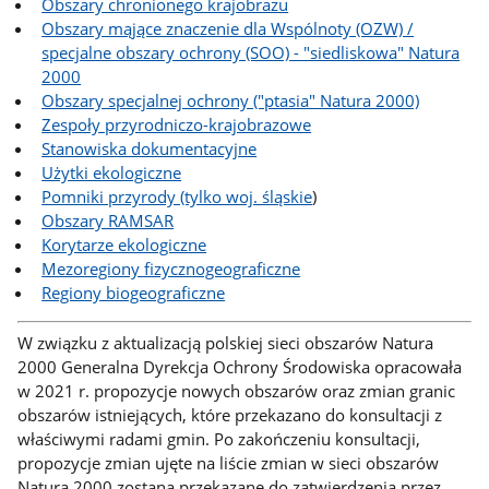
Obszary chronionego krajobrazu
Obszary mąjące znaczenie dla Wspólnoty (OZW) /
specjalne obszary ochrony (SOO) - "siedliskowa" Natura
2000
Obszary specjalnej ochrony ("ptasia" Natura 2000)
Zespoły przyrodniczo-krajobrazowe
Stanowiska dokumentacyjne
Użytki ekologiczne
Pomniki przyrody (tylko woj. śląskie
)
Obszary RAMSAR
Korytarze ekologiczne
Mezoregiony fizycznogeograficzne
Regiony biogeograficzne
W związku z aktualizacją polskiej sieci obszarów Natura
2000 Generalna Dyrekcja Ochrony Środowiska opracowała
w 2021 r. propozycje nowych obszarów oraz zmian granic
obszarów istniejących, które przekazano do konsultacji z
właściwymi radami gmin. Po zakończeniu konsultacji,
propozycje zmian ujęte na liście zmian w sieci obszarów
Natura 2000 zostaną przekazane do zatwierdzenia przez