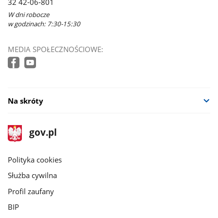
32 42-06-801
W dni robocze
w godzinach: 7:30-15:30
MEDIA SPOŁECZNOŚCIOWE:
Na skróty
stopka
Strona
gov.pl
gov.pl
główna
gov.pl
Polityka cookies
Służba cywilna
Profil zaufany
BIP