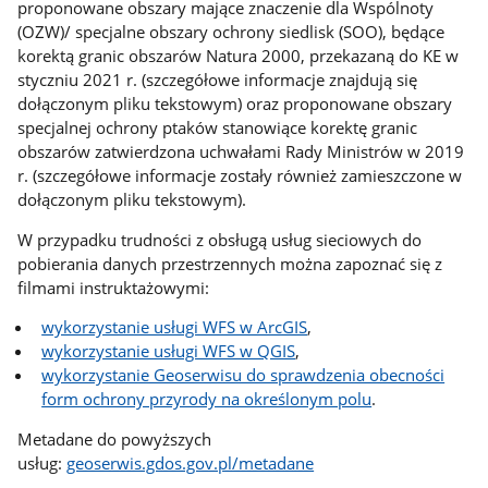
proponowane obszary mające znaczenie dla Wspólnoty
(OZW)/ specjalne obszary ochrony siedlisk (SOO), będące
korektą granic obszarów Natura 2000, przekazaną do KE w
styczniu 2021 r. (szczegółowe informacje znajdują się
dołączonym pliku tekstowym) oraz proponowane obszary
specjalnej ochrony ptaków stanowiące korektę granic
obszarów zatwierdzona uchwałami Rady Ministrów w 2019
r. (szczegółowe informacje zostały również zamieszczone w
dołączonym pliku tekstowym).
W przypadku trudności z obsługą usług sieciowych do
pobierania danych przestrzennych można zapoznać się z
filmami instruktażowymi:
wykorzystanie usługi WFS w ArcGIS
,
wykorzystanie usługi WFS w QGIS
,
wykorzystanie Geoserwisu do sprawdzenia obecności
form ochrony przyrody na określonym polu
.
Metadane do powyższych
usług:
geoserwis.gdos.gov.pl/metadane