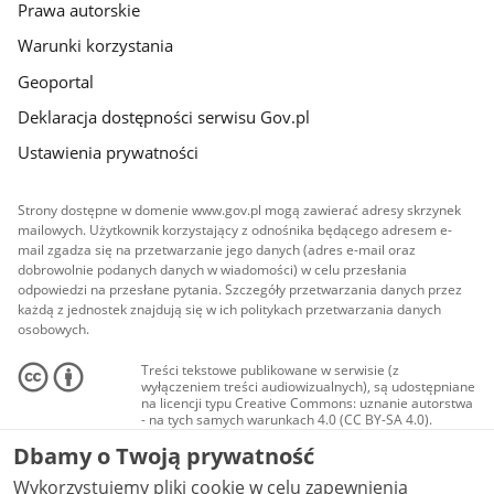
Prawa autorskie
Warunki korzystania
Geoportal
Deklaracja dostępności serwisu Gov.pl
Ustawienia prywatności
Strony dostępne w domenie www.gov.pl mogą zawierać adresy skrzynek
mailowych. Użytkownik korzystający z odnośnika będącego adresem e-
mail zgadza się na przetwarzanie jego danych (adres e-mail oraz
dobrowolnie podanych danych w wiadomości) w celu przesłania
odpowiedzi na przesłane pytania. Szczegóły przetwarzania danych przez
każdą z jednostek znajdują się w ich politykach przetwarzania danych
osobowych.
Treści tekstowe publikowane w serwisie (z
wyłączeniem treści audiowizualnych), są udostępniane
na licencji typu Creative Commons: uznanie autorstwa
- na tych samych warunkach 4.0 (CC BY-SA 4.0).
Materiały audiowizualne, w tym zdjęcia, materiały
Dbamy o Twoją prywatność
audio i wideo, są udostępniane na licencji typu
Creative Commons: uznanie autorstwa użycie
Wykorzystujemy pliki cookie w celu zapewnienia
niekomercyjne - bez utworów zależnych 4.0 (CC BY-