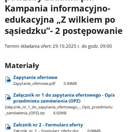
Kampania informacyjno-
edukacyjna „Z wilkiem po
sąsiedzku”- 2 postępowanie
Termin składania ofert: 29.10.2025 r. do godz. 09:00
Materiały
Zapytanie ofertowe
Zapytanie​_ofertowe.pdf
0.30MB
Załącznik nr 1 do zapytania ofertowego - Opis
przedmiotu zamówienia (OPZ)
Załącznik​_nr​_1​_do​_zapytania​_ofertowego​_-​_Opis​_przedmiotu​
_zamówienia​_(OPZ).zip
6.92MB
Załcznik nr 2 - Formularz oferty
Załcznik​_nr​_2​_-​_Formularz​_oferty.doc
0.08MB