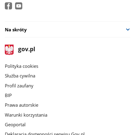
Na skróty
stopka
Strona
gov.pl
gov.pl
główna
gov.pl
Polityka cookies
Służba cywilna
Profil zaufany
BIP
Prawa autorskie
Warunki korzystania
Geoportal
Deklaracja dostępności serwisu Gov.pl