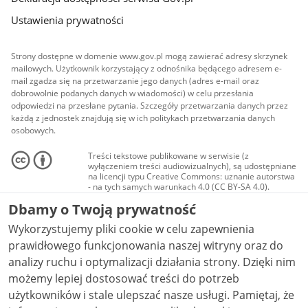
Ustawienia prywatności
Strony dostępne w domenie www.gov.pl mogą zawierać adresy skrzynek
mailowych. Użytkownik korzystający z odnośnika będącego adresem e-
mail zgadza się na przetwarzanie jego danych (adres e-mail oraz
dobrowolnie podanych danych w wiadomości) w celu przesłania
odpowiedzi na przesłane pytania. Szczegóły przetwarzania danych przez
każdą z jednostek znajdują się w ich politykach przetwarzania danych
osobowych.
Treści tekstowe publikowane w serwisie (z
wyłączeniem treści audiowizualnych), są udostępniane
na licencji typu Creative Commons: uznanie autorstwa
- na tych samych warunkach 4.0 (CC BY-SA 4.0).
Materiały audiowizualne, w tym zdjęcia, materiały
Dbamy o Twoją prywatność
audio i wideo, są udostępniane na licencji typu
Creative Commons: uznanie autorstwa użycie
Wykorzystujemy pliki cookie w celu zapewnienia
niekomercyjne - bez utworów zależnych 4.0 (CC BY-
NC-ND 4.0), o ile nie jest to stwierdzone inaczej.
prawidłowego funkcjonowania naszej witryny oraz do
analizy ruchu i optymalizacji działania strony. Dzięki nim
możemy lepiej dostosować treści do potrzeb
użytkowników i stale ulepszać nasze usługi. Pamiętaj, że