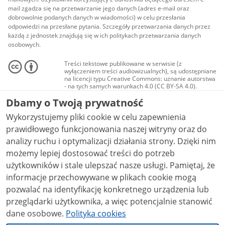
mail zgadza się na przetwarzanie jego danych (adres e-mail oraz
dobrowolnie podanych danych w wiadomości) w celu przesłania
odpowiedzi na przesłane pytania. Szczegóły przetwarzania danych przez
każdą z jednostek znajdują się w ich politykach przetwarzania danych
osobowych.
Treści tekstowe publikowane w serwisie (z
wyłączeniem treści audiowizualnych), są udostępniane
na licencji typu Creative Commons: uznanie autorstwa
- na tych samych warunkach 4.0 (CC BY-SA 4.0).
Materiały audiowizualne, w tym zdjęcia, materiały
Dbamy o Twoją prywatność
audio i wideo, są udostępniane na licencji typu
Creative Commons: uznanie autorstwa użycie
Wykorzystujemy pliki cookie w celu zapewnienia
niekomercyjne - bez utworów zależnych 4.0 (CC BY-
NC-ND 4.0), o ile nie jest to stwierdzone inaczej.
prawidłowego funkcjonowania naszej witryny oraz do
analizy ruchu i optymalizacji działania strony. Dzięki nim
możemy lepiej dostosować treści do potrzeb
użytkowników i stale ulepszać nasze usługi. Pamiętaj, że
informacje przechowywane w plikach cookie mogą
pozwalać na identyfikację konkretnego urządzenia lub
przeglądarki użytkownika, a więc potencjalnie stanowić
dane osobowe.
Polityka cookies