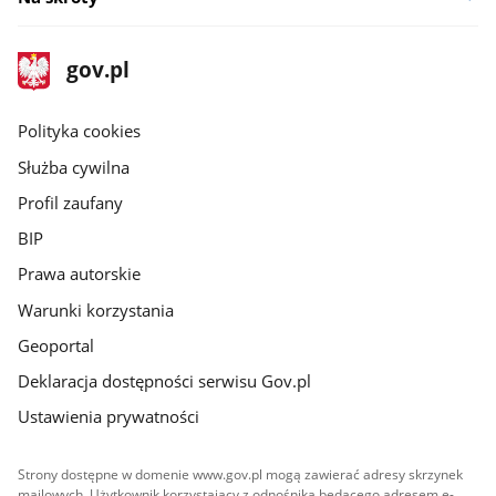
stopka
Strona
gov.pl
gov.pl
główna
gov.pl
Polityka cookies
Służba cywilna
Profil zaufany
BIP
Prawa autorskie
Warunki korzystania
Geoportal
Deklaracja dostępności serwisu Gov.pl
Ustawienia prywatności
Strony dostępne w domenie www.gov.pl mogą zawierać adresy skrzynek
mailowych. Użytkownik korzystający z odnośnika będącego adresem e-