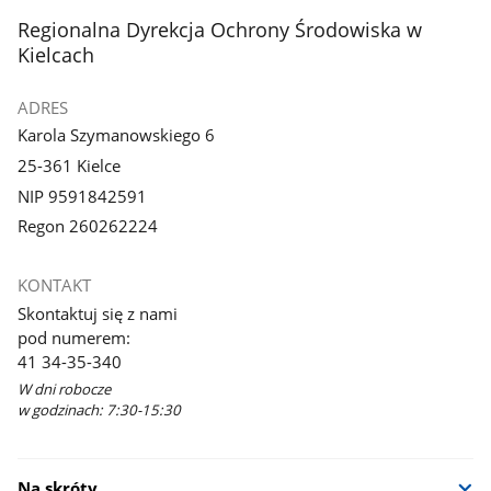
stopka
Regionalna Dyrekcja Ochrony Środowiska w
Kielcach
ADRES
Karola Szymanowskiego 6
25-361 Kielce
NIP 9591842591
Regon 260262224
KONTAKT
Skontaktuj się z nami
pod numerem:
41 34-35-340
W dni robocze
w godzinach: 7:30-15:30
Na skróty