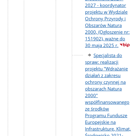
2027 - koordynator
projektu w Wydziale
Ochrony Przyrody i
Obszarów Natura
2000, (Ogłoszenie nr:
151902), ważne do
30 maja 2025 r.
Specjalista do
spraw: realizacji
projektu "Wdrażanie
działań z zakresu
ochrony czynnej na
obszarach Natura
2000"
współfinansowanego
ze środków
Programu Fundusze
Europejskie na
Infrastrukturę, Klimat,
Środowisko 2021-