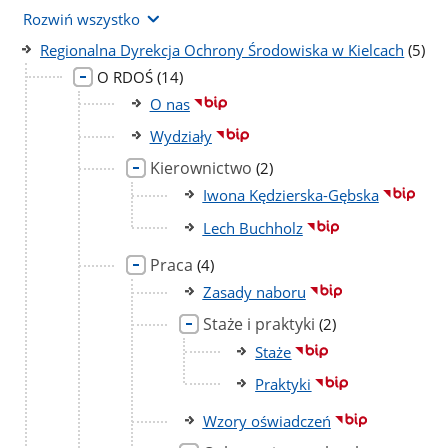
Rozwiń wszystko
liczba
Regionalna Dyrekcja Ochrony Środowiska w Kielcach
(5)
podst
liczba
O RDOŚ
(14)
podstron
O nas
Wydziały
Kierownictwo
liczba
(2)
podstron
Iwona Kędzierska-Gębska
Lech Buchholz
Praca
liczba
(4)
podstron
Zasady naboru
Staże i praktyki
liczba
(2)
podstron
Staże
Praktyki
Wzory oświadczeń