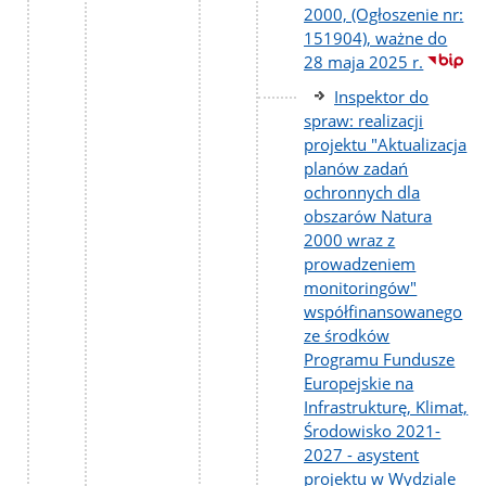
2000, (Ogłoszenie nr:
151904), ważne do
28 maja 2025 r.
Inspektor do
spraw: realizacji
projektu "Aktualizacja
planów zadań
ochronnych dla
obszarów Natura
2000 wraz z
prowadzeniem
monitoringów"
współfinansowanego
ze środków
Programu Fundusze
Europejskie na
Infrastrukturę, Klimat,
Środowisko 2021-
2027 - asystent
projektu w Wydziale