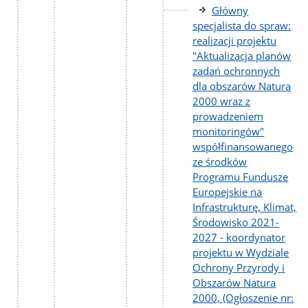
Główny
specjalista do spraw:
realizacji projektu
"Aktualizacja planów
zadań ochronnych
dla obszarów Natura
2000 wraz z
prowadzeniem
monitoringów"
współfinansowanego
ze środków
Programu Fundusze
Europejskie na
Infrastrukturę, Klimat,
Środowisko 2021-
2027 - koordynator
projektu w Wydziale
Ochrony Przyrody i
Obszarów Natura
2000, (Ogłoszenie nr: