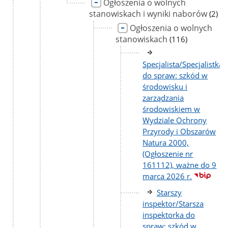
Ogłoszenia o wolnych
stanowiskach i wyniki naborów
liczb
(2)
pods
Ogłoszenia o wolnych
stanowiskach
liczba
(116)
podstron
Specjalista/Specjalistka
do spraw: szkód w
środowisku i
zarządzania
środowiskiem w
Wydziale Ochrony
Przyrody i Obszarów
Natura 2000,
(Ogłoszenie nr
161112), ważne do 9
marca 2026 r.
Starszy
inspektor/Starsza
inspektorka do
spraw: szkód w