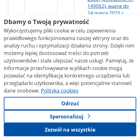
149062), ważne do
14 marca 2025 r.
Dbamy o Twoją prywatność
Główny
Wykorzystujemy pliki cookie w celu zapewnienia
specjalista do spraw:
prawidłowego funkcjonowania naszej witryny oraz do
zarządzania
analizy ruchu i optymalizacji działania strony. Dzięki nim
obszarami Natura
możemy lepiej dostosować treści do potrzeb
2000 w Wydziale
użytkowników i stale ulepszać nasze usługi. Pamiętaj, że
Ochrony Przyrody i
informacje przechowywane w plikach cookie mogą
Obszarów Natura
pozwalać na identyfikację konkretnego urządzenia lub
2000, (ogłoszenie nr
przeglądarki użytkownika, a więc potencjalnie stanowić
147950), ważne do
dane osobowe.
Polityka cookies
18 lutego 2025 r.
Odrzuć
Inspektor do
spraw: wydawania
Spersonalizuj
opinii
środowiskowych w
Zezwól na wszystkie
Wydziale Ocen