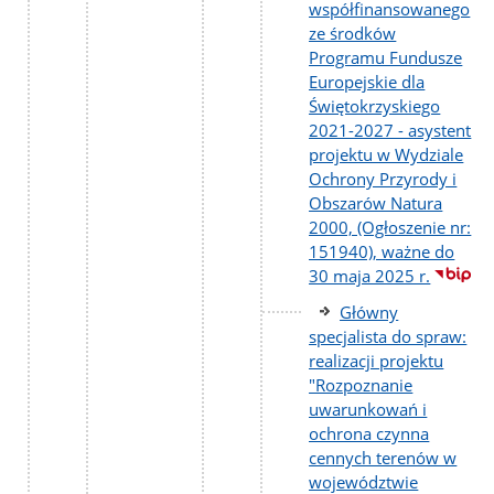
współfinansowanego
ze środków
Programu Fundusze
Europejskie dla
Świętokrzyskiego
2021-2027 - asystent
projektu w Wydziale
Ochrony Przyrody i
Obszarów Natura
2000, (Ogłoszenie nr:
151940), ważne do
30 maja 2025 r.
Główny
specjalista do spraw:
realizacji projektu
"Rozpoznanie
uwarunkowań i
ochrona czynna
cennych terenów w
województwie