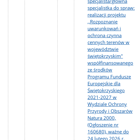
specjalista/główna
specjalistka do spraw:
realizacji projektu
,,Rozpoznanie
uwarunkowań i
ochrona czynna
cennych terenów w
województwie
świętokrzyskim"
współfinansowanego
ze środków
Programu Fundusze
Europejskie dla
Świętokrzyskiego
2021-2027 w
Wydziale Ochrony
Przyrody i Obszarów
Natura 2000,
(Ogłoszenie nr
160680), ważne do
24 lutego 2026 r.