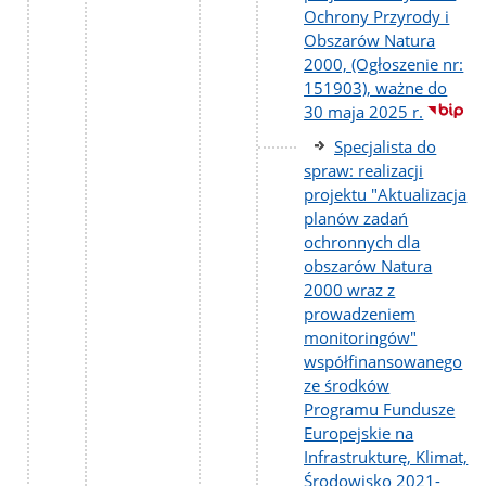
Ochrony Przyrody i
Obszarów Natura
2000, (Ogłoszenie nr:
151903), ważne do
30 maja 2025 r.
Specjalista do
spraw: realizacji
projektu "Aktualizacja
planów zadań
ochronnych dla
obszarów Natura
2000 wraz z
prowadzeniem
monitoringów"
współfinansowanego
ze środków
Programu Fundusze
Europejskie na
Infrastrukturę, Klimat,
Środowisko 2021-