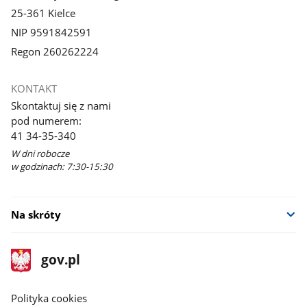
25-361 Kielce
NIP 9591842591
Regon 260262224
KONTAKT
Skontaktuj się z nami
pod numerem:
41 34-35-340
W dni robocze
w godzinach: 7:30-15:30
Na skróty
stopka
Strona
gov.pl
gov.pl
główna
gov.pl
Polityka cookies