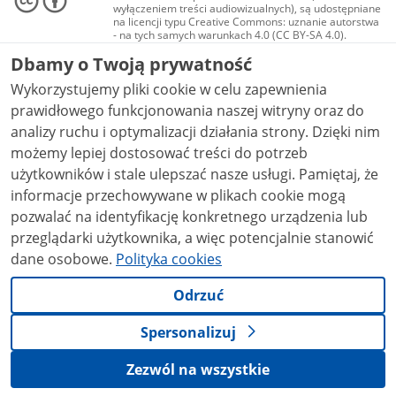
wyłączeniem treści audiowizualnych), są udostępniane
na licencji typu Creative Commons: uznanie autorstwa
- na tych samych warunkach 4.0 (CC BY-SA 4.0).
Materiały audiowizualne, w tym zdjęcia, materiały
Dbamy o Twoją prywatność
audio i wideo, są udostępniane na licencji typu
Creative Commons: uznanie autorstwa użycie
Wykorzystujemy pliki cookie w celu zapewnienia
niekomercyjne - bez utworów zależnych 4.0 (CC BY-
NC-ND 4.0), o ile nie jest to stwierdzone inaczej.
prawidłowego funkcjonowania naszej witryny oraz do
analizy ruchu i optymalizacji działania strony. Dzięki nim
możemy lepiej dostosować treści do potrzeb
użytkowników i stale ulepszać nasze usługi. Pamiętaj, że
informacje przechowywane w plikach cookie mogą
pozwalać na identyfikację konkretnego urządzenia lub
przeglądarki użytkownika, a więc potencjalnie stanowić
dane osobowe.
Polityka cookies
Odrzuć
Spersonalizuj
Zezwól na wszystkie