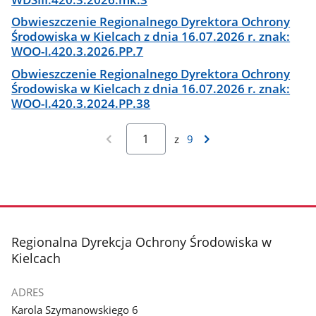
Obwieszczenie Regionalnego Dyrektora Ochrony
Środowiska w Kielcach z dnia 16.07.2026 r. znak:
WOO-I.420.3.2026.PP.7
Obwieszczenie Regionalnego Dyrektora Ochrony
Środowiska w Kielcach z dnia 16.07.2026 r. znak:
WOO-I.420.3.2024.PP.38
z
9
stopka
Regionalna Dyrekcja Ochrony Środowiska w
Kielcach
ADRES
Karola Szymanowskiego 6